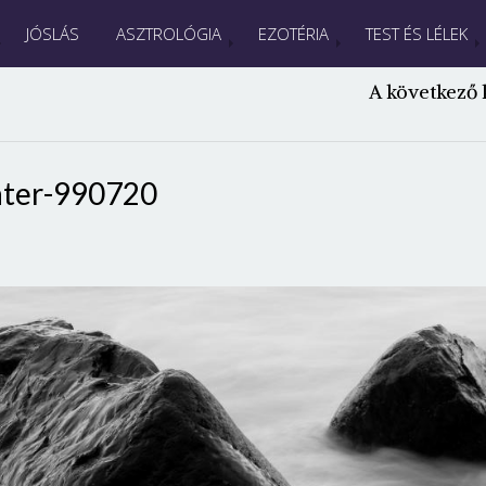
JÓSLÁS
ASZTROLÓGIA
EZOTÉRIA
TEST ÉS LÉLEK
A következő 
ter-990720