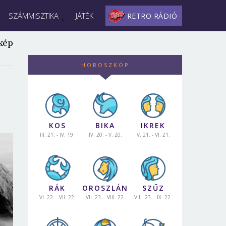
SZÁMMISZTIKA
JÁTÉK
RETRO RÁDIÓ
kép
HOROSZKÓP
KOS
BIKA
IKREK
III. 21. - IV. 19.
IV. 20. - V. 20.
V. 21. - VI. 21.
RÁK
OROSZLÁN
SZŰZ
VI. 22. - VII. 22.
VII. 23. - VIII. 22.
VIII. 23. - IX. 22.