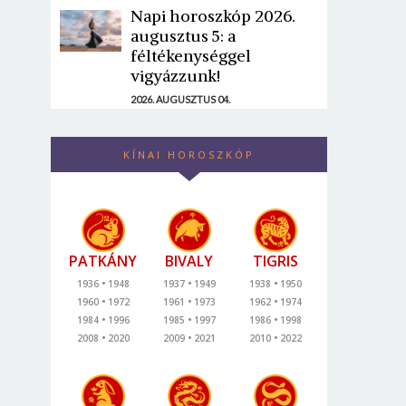
Napi horoszkóp 2026.
augusztus 5: a
féltékenységgel
vigyázzunk!
2026. AUGUSZTUS 04.
KÍNAI HOROSZKÓP
PATKÁNY
BIVALY
TIGRIS
1936
1948
1937
1949
1938
1950
1960
1972
1961
1973
1962
1974
1984
1996
1985
1997
1986
1998
2008
2020
2009
2021
2010
2022