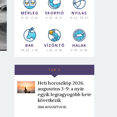
MÉRLEG
SKORPIÓ
NYILAS
IX. 23. - X. 22.
X. 23. - XI. 21.
XI. 22. - XII. 21.
BAK
VÍZÖNTŐ
HALAK
XII. 22. - I. 19.
I. 20. - II. 18.
II. 19. - III. 20.
TOP 5
Heti horoszkóp 2026.
augusztus 3-9: a nyár
egyik legragyogóbb hete
következik
2026. AUGUSZTUS 02.