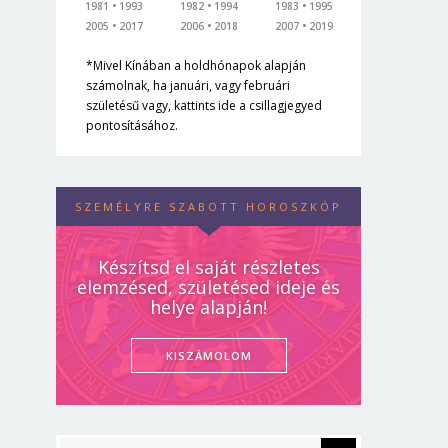
1981
1993
1982
1994
1983
1995
2005
2017
2006
2018
2007
2019
*Mivel Kínában a holdhónapok alapján
számolnak, ha januári, vagy februári
születésű vagy, kattints ide a csillagjegyed
pontosításához.
SZEMÉLYRE SZABOTT HOROSZKÓP
Készítsd el saját részletes
elemzésed, születésed ideje és
helye alapján!
KISZÁMOLOM