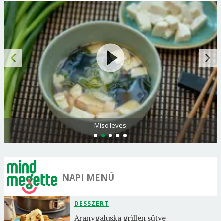
Miso leves
NAPI MENÜ
DESSZERT
Aranygaluska grillen sütve