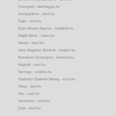
Csongrád - delmagyar.hu
Dunaújváros - duol.hu
Fejér - feol.hu
Győr-Moson-Sopron - kisalfold.hu
Hajdú-Bihar - haon.hu
Heves - heol.hu
Jász-Nagykun-Szolnok - szoljon.hu
Komárom-Esztergom - kemma.hu
Nógrád - nool.hu
Somogy - sonline.hu
Szabolcs-Szatmár-Bereg - szon.hu
Tolna - teol.hu
Vas - vaol.hu
Veszprém - veol.hu
Zala - zaol.hu