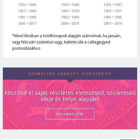
1933
1945
1934
1946
1935
1947
1957
1969
1958
1970
1959
1971
1981
1993
1982
1994
1983
1995
2005
2017
2006
2018
2007
2019
*Mivel Kínában a holdhónapok alapján számolnak, ha januári,
vagy februári születésű vagy, kattints ide a csillagjegyed
pontosításához.
SZEMÉLYRE SZABOTT HOROSZKÓP
Készítsd el saját részletes elemzésed, születésed
ideje és helye alapján!
KISZÁMOLOM