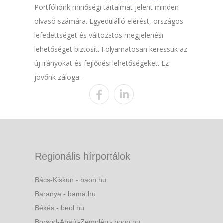
Portfóliónk minőségi tartalmat jelent minden
olvasó számára. Egyedülálló elérést, országos
lefedettséget és változatos megjelenési
lehetőséget biztosít. Folyamatosan keressük az
új irányokat és fejlődési lehetőségeket. Ez
jövőnk záloga.
Regionális hírportálok
Bács-Kiskun - baon.hu
Baranya - bama.hu
Békés - beol.hu
Borsod-Abaúj-Zemplén - boon.hu