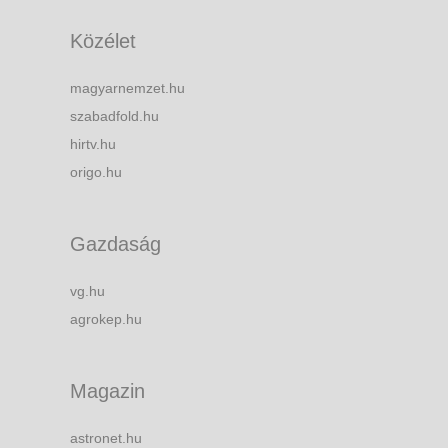
Közélet
magyarnemzet.hu
szabadfold.hu
hirtv.hu
origo.hu
Gazdaság
vg.hu
agrokep.hu
Magazin
astronet.hu