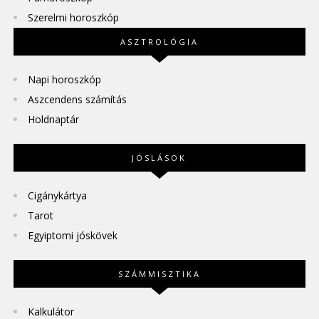
Szerelmi horoszkóp
ASZTROLÓGIA
Napi horoszkóp
Aszcendens számítás
Holdnaptár
JÓSLÁSOK
Cigánykártya
Tarot
Egyiptomi jóskövek
SZÁMMISZTIKA
Kalkulátor