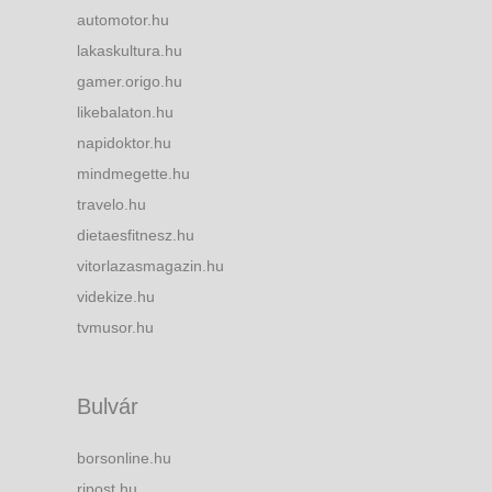
automotor.hu
lakaskultura.hu
gamer.origo.hu
likebalaton.hu
napidoktor.hu
mindmegette.hu
travelo.hu
dietaesfitnesz.hu
vitorlazasmagazin.hu
videkize.hu
tvmusor.hu
Bulvár
borsonline.hu
ripost.hu