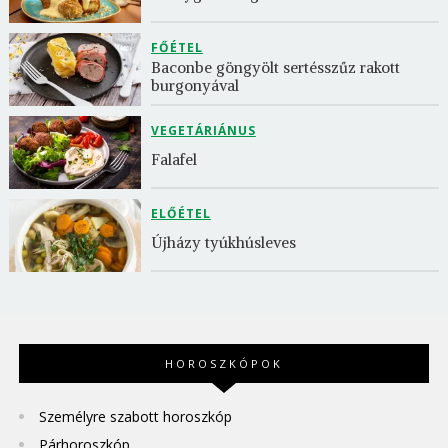
FŐÉTEL
Baconbe göngyölt sertésszűz rakott 
burgonyával
VEGETÁRIÁNUS
Falafel
ELŐÉTEL
Újházy tyúkhúsleves
HOROSZKÓPOK
Személyre szabott horoszkóp
Párhoroszkóp