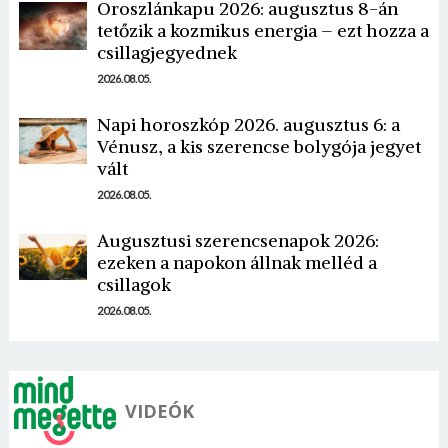
Oroszlánkapu 2026: augusztus 8-án
tetőzik a kozmikus energia – ezt hozza a
csillagjegyednek
2026.08.05.
Napi horoszkóp 2026. augusztus 6: a
Vénusz, a kis szerencse bolygója jegyet
Borsonline bejelentkezés
vált
2026.08.05.
E-mail cím vagy felhasználónév
Augusztusi szerencsenapok 2026:
ezeken a napokon állnak melléd a
Jelszó
csillagok
2026.08.05.
Mégse
Bejelentkezés
VIDEÓK