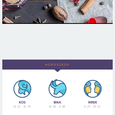
HOROSZKÓP
KOS
BIKA
IKREK
III. 21. - IV. 19.
IV. 20. - V. 20.
V. 21. - VI. 21.