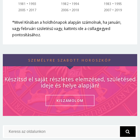
1981
1993
1982
1994
1983
1995
2005
2017
2006
2018
2007
2019
*Mivel Kínában a holdhónapok alapján számolnak, ha januári,
vagy februári születésű vagy, kattints ide a csillagjegyed
pontosításához.
SZEMÉLYRE SZABOTT HOROSZKÓP
Készítsd el saját részletes elemzésed, születésed
ideje és helye alapján!
KISZÁMOLOM