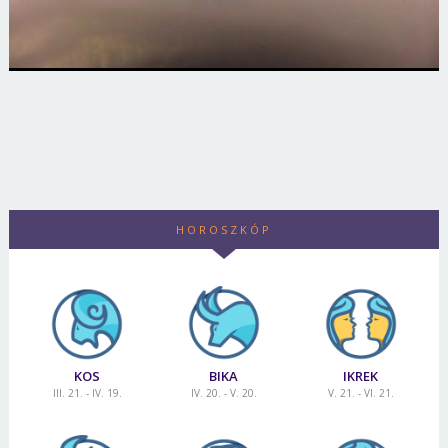
HOROSZKÓP
KOS
BIKA
IKREK
III. 21. - IV. 19.
IV. 20. - V. 20.
V. 21. - VI. 21.