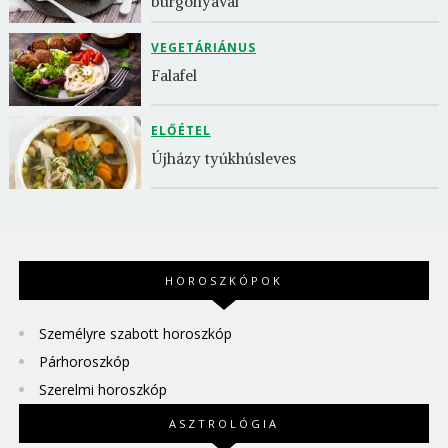
burgonyával
VEGETÁRIÁNUS
Falafel
ELŐÉTEL
Újházy tyúkhúsleves
HOROSZKÓPOK
Személyre szabott horoszkóp
Párhoroszkóp
Szerelmi horoszkóp
ASZTROLÓGIA