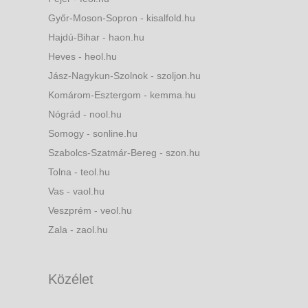
Győr-Moson-Sopron - kisalfold.hu
Hajdú-Bihar - haon.hu
Heves - heol.hu
Jász-Nagykun-Szolnok - szoljon.hu
Komárom-Esztergom - kemma.hu
Nógrád - nool.hu
Somogy - sonline.hu
Szabolcs-Szatmár-Bereg - szon.hu
Tolna - teol.hu
Vas - vaol.hu
Veszprém - veol.hu
Zala - zaol.hu
Közélet