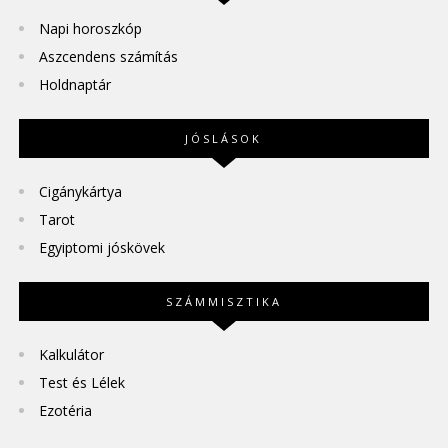
Napi horoszkóp
Aszcendens számítás
Holdnaptár
JÓSLÁSOK
Cigánykártya
Tarot
Egyiptomi jóskövek
SZÁMMISZTIKA
Kalkulátor
Test és Lélek
Ezotéria