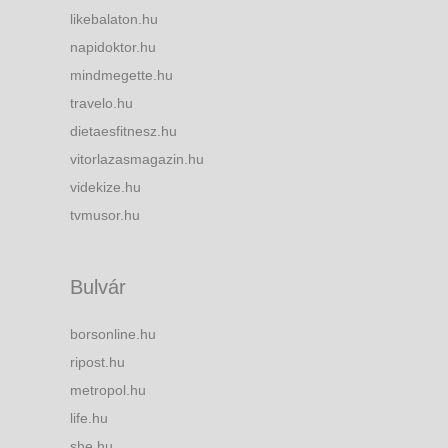
likebalaton.hu
napidoktor.hu
mindmegette.hu
travelo.hu
dietaesfitnesz.hu
vitorlazasmagazin.hu
videkize.hu
tvmusor.hu
Bulvár
borsonline.hu
ripost.hu
metropol.hu
life.hu
she.hu