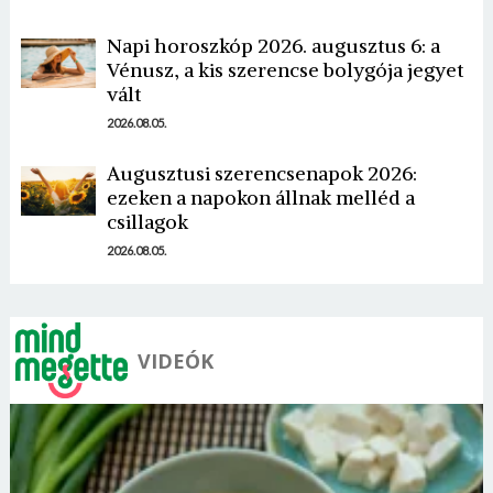
Napi horoszkóp 2026. augusztus 6: a
Vénusz, a kis szerencse bolygója jegyet
vált
Borsonline bejelentkezés
2026.08.05.
Augusztusi szerencsenapok 2026:
E-mail cím vagy felhasználónév
ezeken a napokon állnak melléd a
csillagok
2026.08.05.
Jelszó
VIDEÓK
Mégse
Bejelentkezés