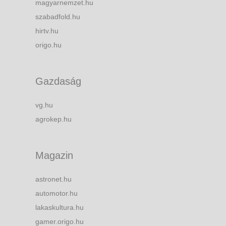
magyarnemzet.hu
szabadfold.hu
hirtv.hu
origo.hu
Gazdaság
vg.hu
agrokep.hu
Magazin
astronet.hu
automotor.hu
lakaskultura.hu
gamer.origo.hu