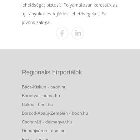
lehetőséget biztosít. Folyamatosan keressük az
új irányokat és fejlődési lehetőségeket. Ez
jövőnk záloga.
Regionális hírportálok
Bács-Kiskun - baon.hu
Baranya - bama.hu
Békés - beol.hu
Borsod-Abaúj-Zemplén - boon.hu
Csongrád - delmagyar.hu
Dunaújváros - duol.hu
Fejér - feol.hu