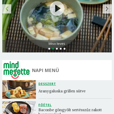
Citromos palacsinta
NAPI MENÜ
DESSZERT
Aranygaluska grillen sütve
FŐÉTEL
Baconbe göngyölt sertésszűz rakott 