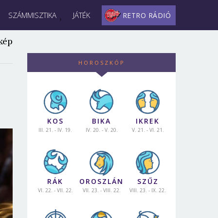
SZÁMMISZTIKA
JÁTÉK
RETRO RÁDIÓ
kép
HOROSZKÓP
KOS
BIKA
IKREK
III. 21. - IV. 19.
IV. 20. - V. 20.
V. 21. - VI. 21.
RÁK
OROSZLÁN
SZŰZ
VI. 22. - VII. 22.
VII. 23. - VIII. 22.
VIII. 23. - IX. 22.