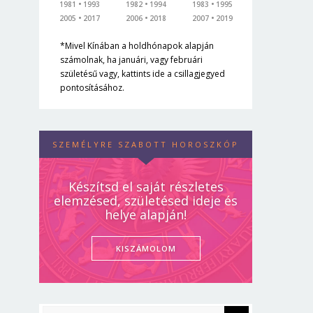
1981
1993
1982
1994
1983
1995
2005
2017
2006
2018
2007
2019
*Mivel Kínában a holdhónapok alapján
számolnak, ha januári, vagy februári
születésű vagy, kattints ide a csillagjegyed
pontosításához.
SZEMÉLYRE SZABOTT HOROSZKÓP
Készítsd el saját részletes
elemzésed, születésed ideje és
helye alapján!
KISZÁMOLOM