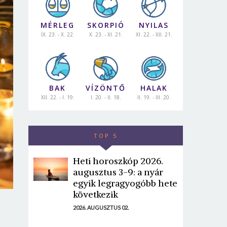
MÉRLEG
SKORPIÓ
NYILAS
IX. 23. - X. 22.
X. 23. - XI. 21.
XI. 22. - XII. 21.
BAK
VÍZÖNTŐ
HALAK
XII. 22. - I. 19.
I. 20. - II. 18.
II. 19. - III. 20.
TOP 5
Heti horoszkóp 2026.
augusztus 3-9: a nyár
egyik legragyogóbb hete
következik
2026. AUGUSZTUS 02.