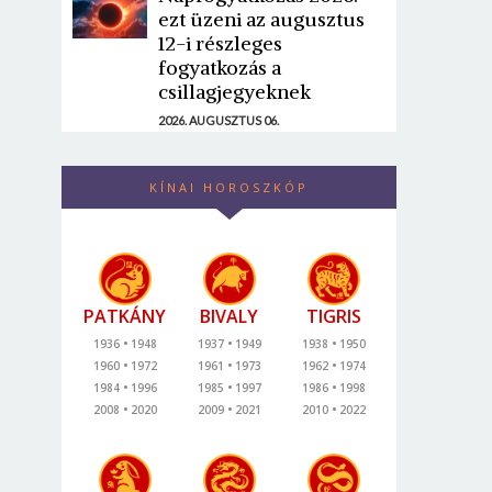
ezt üzeni az augusztus
12-i részleges
fogyatkozás a
csillagjegyeknek
2026. AUGUSZTUS 06.
KÍNAI HOROSZKÓP
PATKÁNY
BIVALY
TIGRIS
1936
1948
1937
1949
1938
1950
1960
1972
1961
1973
1962
1974
1984
1996
1985
1997
1986
1998
2008
2020
2009
2021
2010
2022