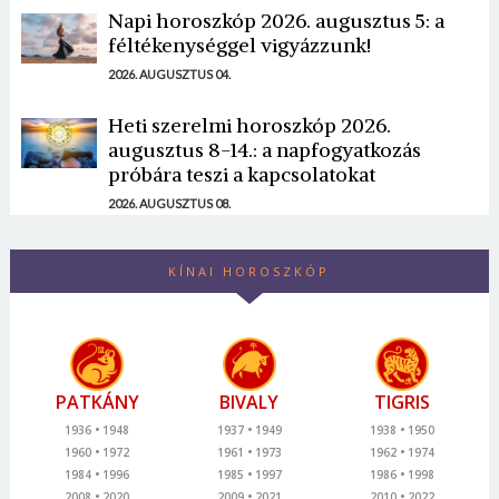
Napi horoszkóp 2026. augusztus 5: a
féltékenységgel vigyázzunk!
2026. AUGUSZTUS 04.
Heti szerelmi horoszkóp 2026.
augusztus 8-14.: a napfogyatkozás
próbára teszi a kapcsolatokat
2026. AUGUSZTUS 08.
KÍNAI HOROSZKÓP
PATKÁNY
BIVALY
TIGRIS
1936
1948
1937
1949
1938
1950
1960
1972
1961
1973
1962
1974
1984
1996
1985
1997
1986
1998
2008
2020
2009
2021
2010
2022