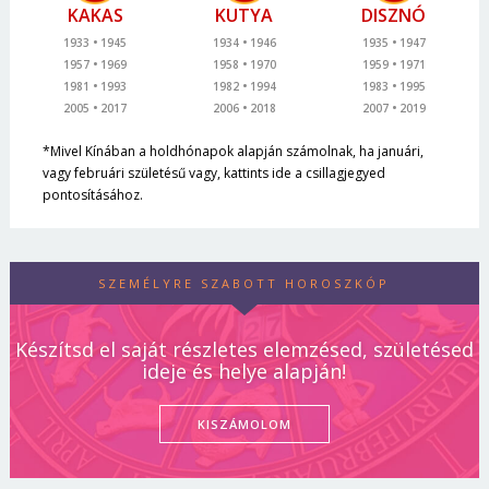
KAKAS
KUTYA
DISZNÓ
1933
1945
1934
1946
1935
1947
1957
1969
1958
1970
1959
1971
1981
1993
1982
1994
1983
1995
2005
2017
2006
2018
2007
2019
*Mivel Kínában a holdhónapok alapján számolnak, ha januári,
vagy februári születésű vagy, kattints ide a csillagjegyed
pontosításához.
SZEMÉLYRE SZABOTT HOROSZKÓP
Készítsd el saját részletes elemzésed, születésed
ideje és helye alapján!
KISZÁMOLOM