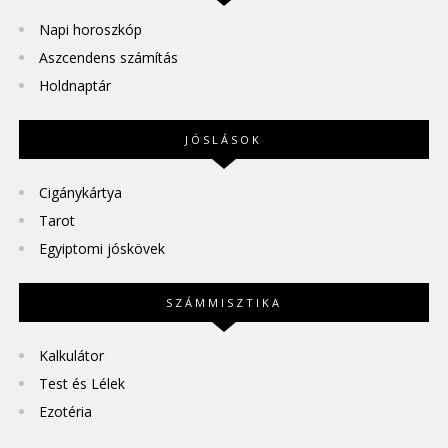
Napi horoszkóp
Aszcendens számítás
Holdnaptár
JÓSLÁSOK
Cigánykártya
Tarot
Egyiptomi jóskövek
SZÁMMISZTIKA
Kalkulátor
Test és Lélek
Ezotéria