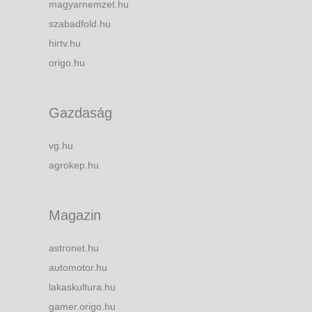
magyarnemzet.hu
szabadfold.hu
hirtv.hu
origo.hu
Gazdaság
vg.hu
agrokep.hu
Magazin
astronet.hu
automotor.hu
lakaskultura.hu
gamer.origo.hu