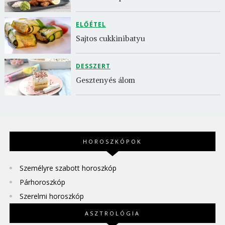
ELŐÉTEL
Sajtos cukkinibatyu
DESSZERT
Gesztenyés álom
HOROSZKÓPOK
Személyre szabott horoszkóp
Párhoroszkóp
Szerelmi horoszkóp
ASZTROLÓGIA