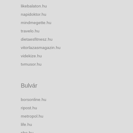
likebalaton.hu
napidoktor.hu
mindmegette.hu
travelo.hu
dietaesfitnesz.hu
vitorlazasmagazin.hu
videkize.hu
tvmusor.hu
Bulvár
borsonline.hu
ripost.hu
metropol.hu
life.hu
she.hu