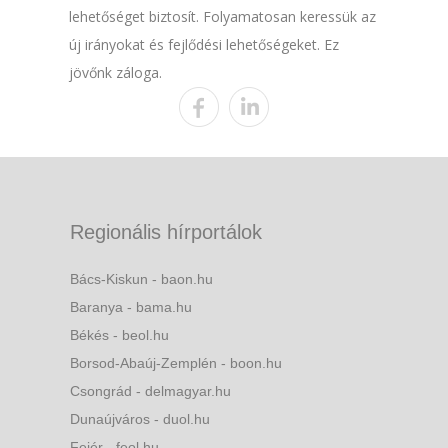
lehetőséget biztosít. Folyamatosan keressük az
új irányokat és fejlődési lehetőségeket. Ez
jövőnk záloga.
Regionális hírportálok
Bács-Kiskun - baon.hu
Baranya - bama.hu
Békés - beol.hu
Borsod-Abaúj-Zemplén - boon.hu
Csongrád - delmagyar.hu
Dunaújváros - duol.hu
Fejér - feol.hu