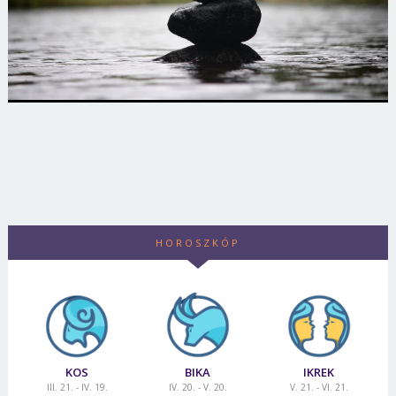
HOROSZKÓP
KOS
BIKA
IKREK
III. 21. - IV. 19.
IV. 20. - V. 20.
V. 21. - VI. 21.