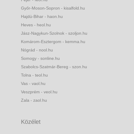
Győr-Moson-Sopron - kisalfold.hu
Hajdú-Bihar - haon.hu
Heves - heol.hu
Jász-Nagykun-Szolnok - szoljon.hu
Komárom-Esztergom - kemma.hu
Nógrád - nool.hu
Somogy - sonline.hu
Szabolcs-Szatmár-Bereg - szon.hu
Tolna - teol.hu
Vas - vaol.hu
Veszprém - veol.hu
Zala - zaol.hu
Közélet