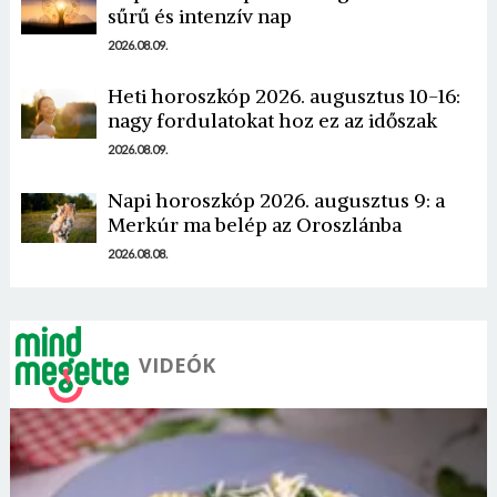
sűrű és intenzív nap
2026.08.09.
Heti horoszkóp 2026. augusztus 10-16:
nagy fordulatokat hoz ez az időszak
Borsonline bejelentkezés
2026.08.09.
E-mail cím vagy felhasználónév
Napi horoszkóp 2026. augusztus 9: a
Merkúr ma belép az Oroszlánba
2026.08.08.
Jelszó
VIDEÓK
Mégse
Bejelentkezés