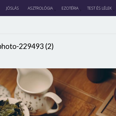
JÓSLÁS
ASZTROLÓGIA
EZOTÉRIA
TEST ÉS LÉLEK
photo-229493 (2)