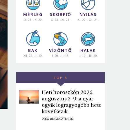
MÉRLEG
SKORPIÓ
NYILAS
IX. 23. - X. 22.
X. 23. - XI. 21.
XI. 22. - XII. 21.
BAK
VÍZÖNTŐ
HALAK
XII. 22. - I. 19.
I. 20. - II. 18.
II. 19. - III. 20.
TOP 5
Heti horoszkóp 2026.
augusztus 3-9: a nyár
egyik legragyogóbb hete
következik
2026. AUGUSZTUS 02.