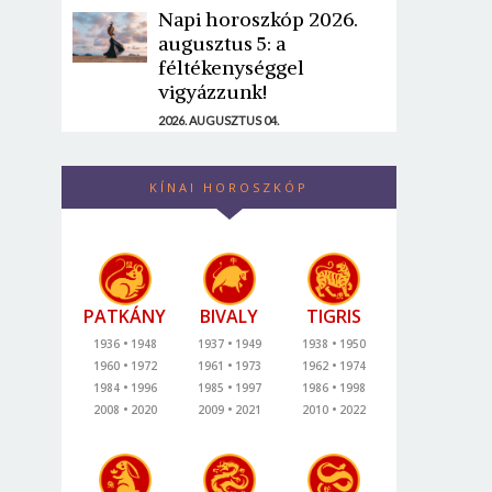
Napi horoszkóp 2026.
augusztus 5: a
féltékenységgel
vigyázzunk!
2026. AUGUSZTUS 04.
KÍNAI HOROSZKÓP
PATKÁNY
BIVALY
TIGRIS
1936
1948
1937
1949
1938
1950
1960
1972
1961
1973
1962
1974
1984
1996
1985
1997
1986
1998
2008
2020
2009
2021
2010
2022