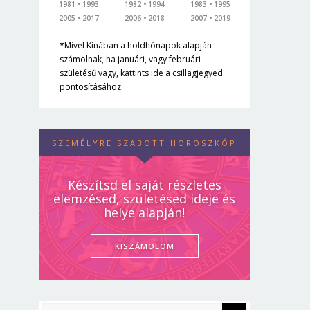
1981
1993
1982
1994
1983
1995
2005
2017
2006
2018
2007
2019
*Mivel Kínában a holdhónapok alapján
számolnak, ha januári, vagy februári
születésű vagy, kattints ide a csillagjegyed
pontosításához.
SZEMÉLYRE SZABOTT HOROSZKÓP
Készítsd el saját részletes
elemzésed, születésed ideje és
helye alapján!
KISZÁMOLOM