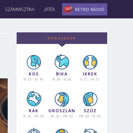
SZÁMMISZTIKA
JÁTÉK
RETRO RÁDIÓ
HOROSZKÓP
KOS
BIKA
IKREK
III. 21. - IV. 19.
IV. 20. - V. 20.
V. 21. - VI. 21.
RÁK
OROSZLÁN
SZŰZ
VI. 22. - VII. 22.
VII. 23. - VIII. 22.
VIII. 23. - IX. 22.