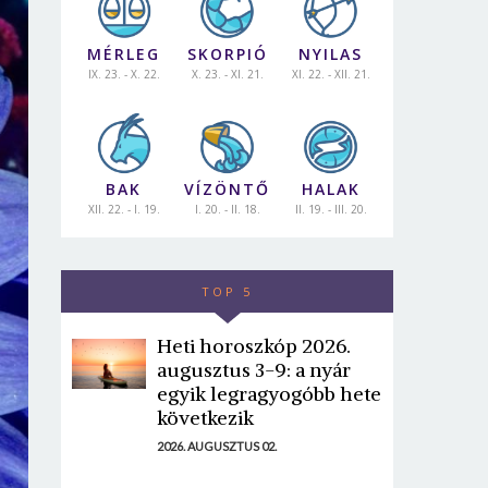
MÉRLEG
SKORPIÓ
NYILAS
IX. 23. - X. 22.
X. 23. - XI. 21.
XI. 22. - XII. 21.
BAK
VÍZÖNTŐ
HALAK
XII. 22. - I. 19.
I. 20. - II. 18.
II. 19. - III. 20.
TOP 5
Heti horoszkóp 2026.
augusztus 3-9: a nyár
egyik legragyogóbb hete
következik
2026. AUGUSZTUS 02.