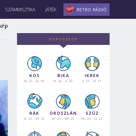
SZÁMMISZTIKA
JÁTÉK
RETRO RÁDIÓ
kép
HOROSZKÓP
KOS
BIKA
IKREK
III. 21. - IV. 19.
IV. 20. - V. 20.
V. 21. - VI. 21.
RÁK
OROSZLÁN
SZŰZ
VI. 22. - VII. 22.
VII. 23. - VIII. 22.
VIII. 23. - IX. 22.