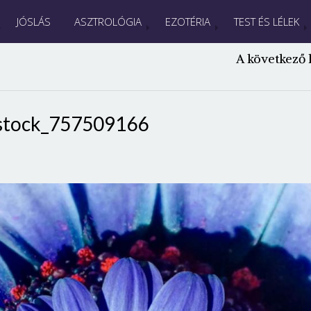
JÓSLÁS
ASZTROLÓGIA
EZOTÉRIA
TEST ÉS LÉLEK
A következő 
stock_757509166