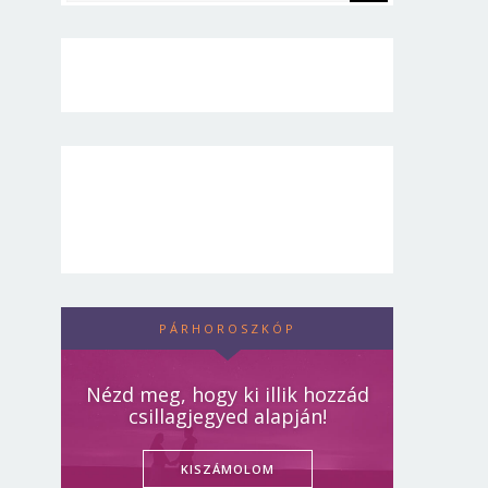
PÁRHOROSZKÓP
Nézd meg, hogy ki illik hozzád
csillagjegyed alapján!
KISZÁMOLOM