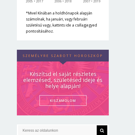
2005
2017
2006
2018
2007
2019
*Mivel Kínában a holdhónapok alapján
számolnak, ha januári, vagy februári
születésű vagy, kattints ide a csillagjegyed
pontosításához.
SZEMÉLYRE SZABOTT HOROSZKÓP
Készítsd el saját részletes
elemzésed, születésed ideje és
helye alapján!
KISZÁMOLOM