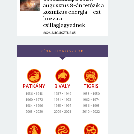
augusztus 8-án tetőzik a
kozmikus energia – ezt
hozza a
csillagjegyednek
2026. AUGUSZTUS 05.
KÍNAI HOROSZKÓP
PATKÁNY
BIVALY
TIGRIS
1936
1948
1937
1949
1938
1950
1960
1972
1961
1973
1962
1974
1984
1996
1985
1997
1986
1998
2008
2020
2009
2021
2010
2022