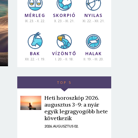
MÉRLEG
SKORPIÓ
NYILAS
IX. 23. - X. 22.
X. 23. - XI. 21.
XI. 22. - XII. 21.
BAK
VÍZÖNTŐ
HALAK
XII. 22. - I. 19.
I. 20. - II. 18.
II. 19. - III. 20.
TOP 5
Heti horoszkóp 2026.
augusztus 3-9: a nyár
egyik legragyogóbb hete
következik
2026. AUGUSZTUS 02.