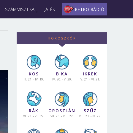
SZÁMMISZTIKA
JÁTÉK
RETRO RÁDIÓ
HOROSZKÓP
KOS
BIKA
IKREK
III. 21. - IV. 19.
IV. 20. - V. 20.
V. 21. - VI. 21.
RÁK
OROSZLÁN
SZŰZ
VI. 22. - VII. 22.
VII. 23. - VIII. 22.
VIII. 23. - IX. 22.