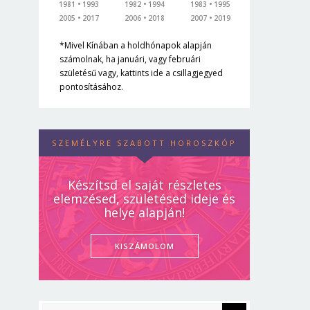
1981
1993
1982
1994
1983
1995
2005
2017
2006
2018
2007
2019
*Mivel Kínában a holdhónapok alapján
számolnak, ha januári, vagy februári
születésű vagy, kattints ide a csillagjegyed
pontosításához.
SZEMÉLYRE SZABOTT HOROSZKÓP
Készítsd el saját részletes
elemzésed, születésed ideje és
helye alapján!
KISZÁMOLOM