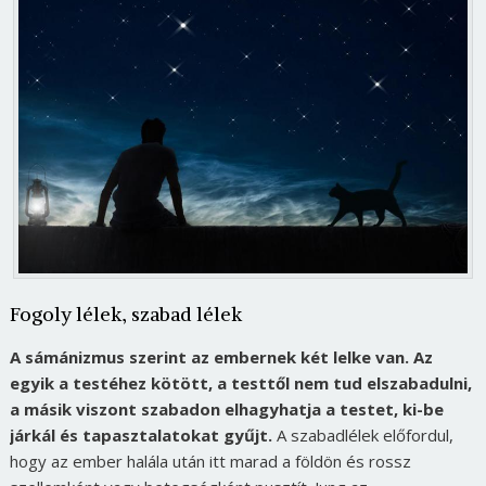
Fogoly lélek, szabad lélek
A sámánizmus szerint az embernek két lelke van. Az
egyik a testéhez kötött, a testtől nem tud elszabadulni,
a másik viszont szabadon elhagyhatja a testet, ki-be
járkál és tapasztalatokat gyűjt.
A szabadlélek előfordul,
hogy az ember halála után itt marad a földön és rossz