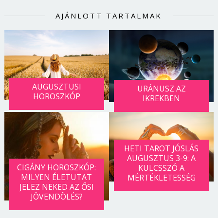
AJÁNLOTT TARTALMAK
AUGUSZTUSI
URÁNUSZ AZ
HOROSZKÓP
IKREKBEN
HETI TAROT JÓSLÁS
AUGUSZTUS 3-9: A
CIGÁNY HOROSZKÓP:
KULCSSZÓ A
MILYEN ÉLETUTAT
MÉRTÉKLETESSÉG
JELEZ NEKED AZ ŐSI
JÖVENDÖLÉS?