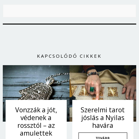
KAPCSOLÓDÓ CIKKEK
Vonzzák a jót,
Szerelmi tarot
védenek a
jóslás a Nyilas
rossztól – az
havára
amulettek
TOVÁBB