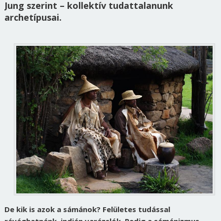
Jung szerint – kollektív tudattalanunk
archetípusai.
De kik is azok a sámánok? Felületes tudással