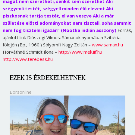
magát nem szeretheti, senkit sem szerethet Aki
szégyenli testét, szégyell minden élő elevent Aki
piszkosnak tartja testét, el van veszve Aki a már
születése előtti adományokat nem tiszteli, soha semmit
nem fog tisztelni igazán” (Nootka indián asszony)
Forrás,
ajánlott link Diószegi Vilmos: Sámánok nyomában Szibéria
földjén (Bp., 1960.) Sólyomfi Nagy Zoltán –
www.saman.hu
Horváthné Schmidt Ilona –
http://www.mek.iif.hu
http://www.terebess.hu
EZEK IS ÉRDEKELHETNEK
Borsonline