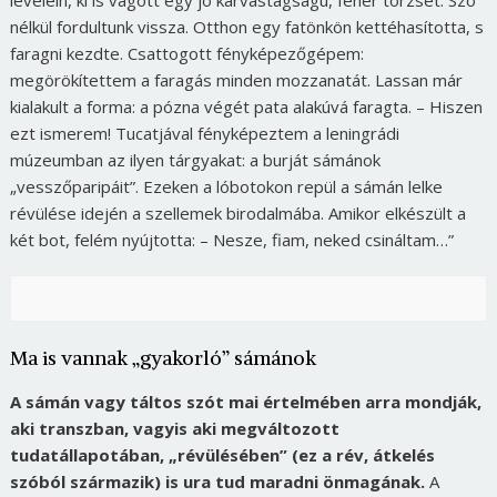
levelein, ki is vágott egy jó karvastagságú, fehér törzset. Szó
nélkül fordultunk vissza. Otthon egy fatönkön kettéhasította, s
faragni kezdte. Csattogott fényképezőgépem:
megörökítettem a faragás minden mozzanatát. Lassan már
kialakult a forma: a pózna végét pata alakúvá faragta. – Hiszen
ezt ismerem! Tucatjával fényképeztem a leningrádi
múzeumban az ilyen tárgyakat: a burját sámánok
„vesszőparipáit”. Ezeken a lóbotokon repül a sámán lelke
révülése idején a szellemek birodalmába. Amikor elkészült a
két bot, felém nyújtotta: – Nesze, fiam, neked csináltam…”
Ma is vannak „gyakorló” sámánok
A sámán vagy táltos szót mai értelmében arra mondják,
aki transzban, vagyis aki megváltozott
tudatállapotában, „révülésében” (ez a rév, átkelés
szóból származik) is ura tud maradni önmagának.
A