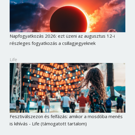
Napfogyatkozás 2026: ezt üzeni az augusztus 12-i
részleges fogyatkozás a csillagjegyeknek
Life
Fesztiválszezon és felfázás: amikor a mosdóba menés
is kihívás - Life (támogatott tartalom)