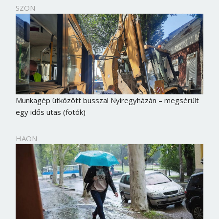
SZON
Munkagép ütközött busszal Nyíregyházán – megsérült
egy idős utas (fotók)
HAON