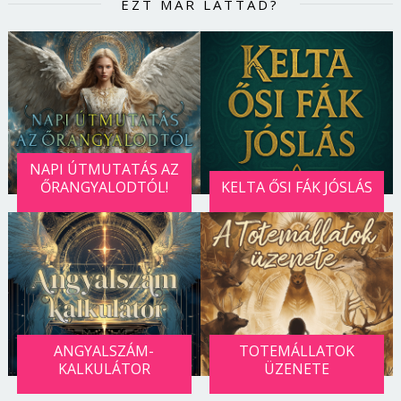
EZT MÁR LÁTTAD?
NAPI ÚTMUTATÁS AZ
ŐRANGYALODTÓL!
KELTA ŐSI FÁK JÓSLÁS
ANGYALSZÁM-
TOTEMÁLLATOK
KALKULÁTOR
ÜZENETE