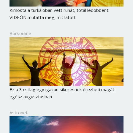
Jelszó
Kimosta a turkálóban vett ruhát, totál ledöbbent:
VIDEÓN mutatta meg, mit látott
Mégse
Bejelentkezés
Borsonline
Ez a 3 csillagjegy igazán sikeresnek érezheti magát
egész augusztusban
Astronet