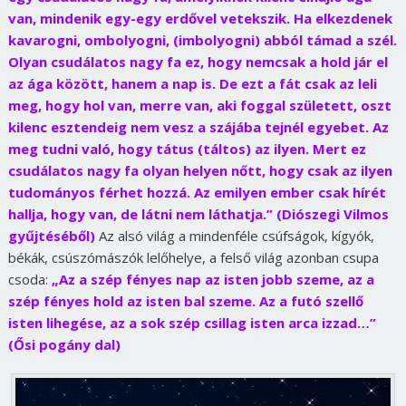
van, mindenik egy-egy erdővel vetekszik. Ha elkezdenek
kavarogni, ombolyogni, (imbolyogni) abból támad a szél.
Olyan csudálatos nagy fa ez, hogy nemcsak a hold jár el
az ága között, hanem a nap is. De ezt a fát csak az leli
meg, hogy hol van, merre van, aki foggal született, oszt
kilenc esztendeig nem vesz a szájába tejnél egyebet. Az
meg tudni való, hogy tátus (táltos) az ilyen. Mert ez
csudálatos nagy fa olyan helyen nőtt, hogy csak az ilyen
tudományos férhet hozzá. Az emilyen ember csak hírét
hallja, hogy van, de látni nem láthatja.” (Diószegi Vilmos
gyűjtéséből)
Az alsó világ a mindenféle csúfságok, kígyók,
békák, csúszómászók lelőhelye, a felső világ azonban csupa
csoda:
„Az a szép fényes nap az isten jobb szeme, az a
szép fényes hold az isten bal szeme. Az a futó szellő
isten lihegése, az a sok szép csillag isten arca izzad…”
(Ősi pogány dal)