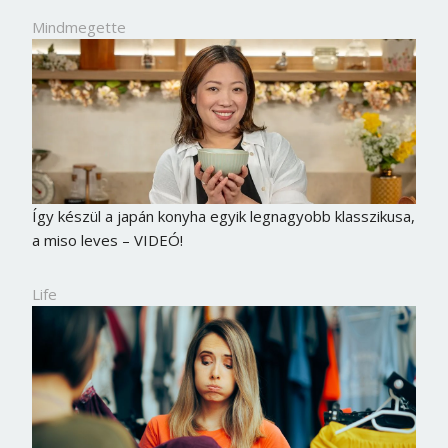
Mindmegette
Így készül a japán konyha egyik legnagyobb klasszikusa,
a miso leves – VIDEÓ!
Life
Borsonline bejelentkezés
E-mail cím vagy felhasználónév