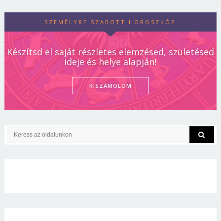
SZEMÉLYRE SZABOTT HOROSZKÓP
Készítsd el saját részletes elemzésed, születésed
ideje és helye alapján!
KISZÁMOLOM