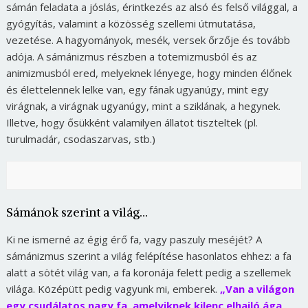
sámán feladata a jóslás, érintkezés az alsó és felső világgal, a
gyógyítás, valamint a közösség szellemi útmutatása,
vezetése. A hagyományok, mesék, versek őrzője és tovább
adója. A sámánizmus részben a totemizmusból és az
animizmusból ered, melyeknek lényege, hogy minden élőnek
és élettelennek lelke van, egy fának ugyanúgy, mint egy
virágnak, a virágnak ugyanúgy, mint a sziklának, a hegynek.
Illetve, hogy ősükként valamilyen állatot tiszteltek (pl.
turulmadár, csodaszarvas, stb.)
Sámánok szerint a világ…
Ki ne ismerné az égig érő fa, vagy paszuly meséjét? A
sámánizmus szerint a világ felépítése hasonlatos ehhez: a fa
alatt a sötét világ van, a fa koronája felett pedig a szellemek
világa. Középütt pedig vagyunk mi, emberek.
„Van a világon
egy csudálatos nagy fa, amelyiknek kilenc elhajló ága