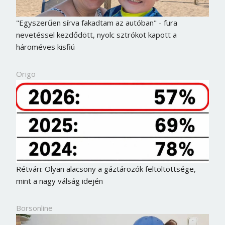
"Egyszerűen sírva fakadtam az autóban" - fura
nevetéssel kezdődött, nyolc sztrókot kapott a
hároméves kisfiú
Origo
Rétvári: Olyan alacsony a gáztározók feltöltöttsége,
mint a nagy válság idején
Borsonline