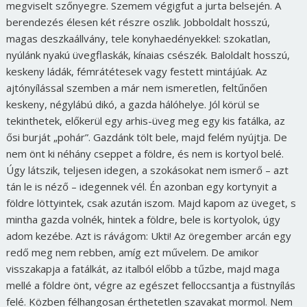
megviselt szőnyegre. Szemem végigfut a jurta belsején. A
berendezés élesen két részre oszlik. Jobboldalt hosszú,
magas deszkaállvány, tele konyhaedényekkel: szokatlan,
nyúlánk nyakú üvegflaskák, kínaias csészék. Baloldalt hosszú,
keskeny ládák, fémrátétesek vagy festett mintájúak. Az
ajtónyílással szemben a már nem ismeretlen, feltűnően
keskeny, négylábú dikó, a gazda hálóhelye. Jól körül se
tekinthetek, előkerül egy arhis-üveg meg egy kis fatálka, az
ősi burját „pohár”. Gazdánk tölt bele, majd felém nyújtja. De
nem önt ki néhány cseppet a földre, és nem is kortyol belé.
Úgy látszik, teljesen idegen, a szokásokat nem ismerő – azt
tán le is néző – idegennek vél. Én azonban egy kortynyit a
földre löttyintek, csak azután iszom. Majd kapom az üveget, s
mintha gazda volnék, hintek a földre, bele is kortyolok, úgy
adom kezébe. Azt is rávágom: Ukti! Az öregember arcán egy
redő meg nem rebben, amíg ezt művelem. De amikor
visszakapja a fatálkát, az italból előbb a tűzbe, majd maga
mellé a földre önt, végre az egészet felloccsantja a füstnyílás
felé. Közben félhangosan érthetetlen szavakat mormol. Nem