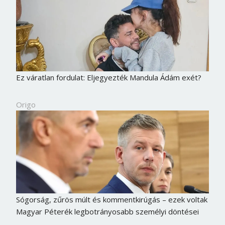
Ez váratlan fordulat: Eljegyezték Mandula Ádám exét?
Origo
Sógorság, zűrös múlt és kommentkirúgás – ezek voltak
Magyar Péterék legbotrányosabb személyi döntései