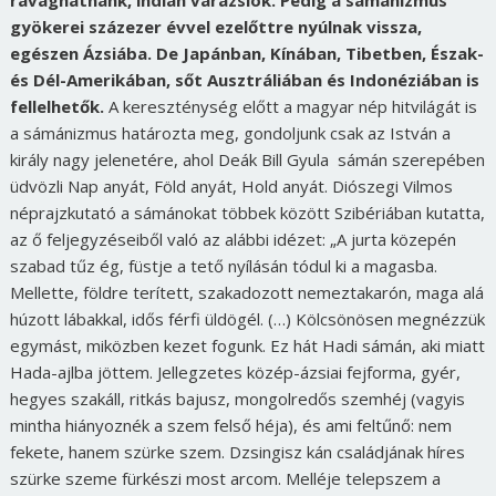
rávághatnánk, indián varázslók. Pedig a sámánizmus
gyökerei százezer évvel ezelőttre nyúlnak vissza,
egészen Ázsiába. De Japánban, Kínában, Tibetben, Észak-
és Dél-Amerikában, sőt Ausztráliában és Indonéziában is
fellelhetők.
A kereszténység előtt a magyar nép hitvilágát is
a sámánizmus határozta meg, gondoljunk csak az István a
király nagy jelenetére, ahol Deák Bill Gyula sámán szerepében
üdvözli Nap anyát, Föld anyát, Hold anyát. Diószegi Vilmos
néprajzkutató a sámánokat többek között Szibériában kutatta,
az ő feljegyzéseiből való az alábbi idézet: „A jurta közepén
szabad tűz ég, füstje a tető nyílásán tódul ki a magasba.
Mellette, földre terített, szakadozott nemeztakarón, maga alá
húzott lábakkal, idős férfi üldögél. (…) Kölcsönösen megnézzük
egymást, miközben kezet fogunk. Ez hát Hadi sámán, aki miatt
Hada-ajlba jöttem. Jellegzetes közép-ázsiai fejforma, gyér,
hegyes szakáll, ritkás bajusz, mongolredős szemhéj (vagyis
mintha hiányoznék a szem felső héja), és ami feltűnő: nem
fekete, hanem szürke szem. Dzsingisz kán családjának híres
szürke szeme fürkészi most arcom. Melléje telepszem a