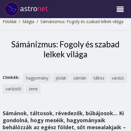
Főoldal
/
Mágia
/
Sámánizmus: Fogoly és szabad lelkek világa
Sámánizmus: Fogoly és szabad
lelkek világa
Címkék:
hagyomány
jóslat
sámán
táltos
varázs
varázsló
zene
Sámánok, táltosok, révedezők, bűbájosok… Ki
gondolná, hogy meséik, hagyományaik
behálózzák az egész földet, sőt mesealakjaik –