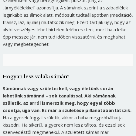
szellemként vagy betegségként pusztít. Jung az
„árnyéklélekkel” azonosítja. A sámánok szerint a szabadlélek
leginkább az álmok alatt, módosult tudtaállapotban (meditáció,
transz, láz, ájulás) mutatkozik meg. Ezért tartják úgy, hogy az
alvót veszélyes lehet hirtelen felébreszteni, mert ha a lelke
épp messze jár, nem tud időben visszatérni, és meghalhat
vagy megbetegedhet.
Hogyan lesz valaki sámán?
Sámánnak vagy születni kell, vagy életünk során
lehetünk sámánná – sok tanulással. Aki sámánnak
születik, az arról ismerszik meg, hogy egyel több
csontja, ujja van. Ez már a születése pillanatában látszik.
Ha a gyerek foggal születik, akkor a bába megpróbálhatja
kiszedni. Ha sikerül, a gyerek nem lesz táltos, és ezzel sok
szenvedéstől megmenekül. A született sámán már