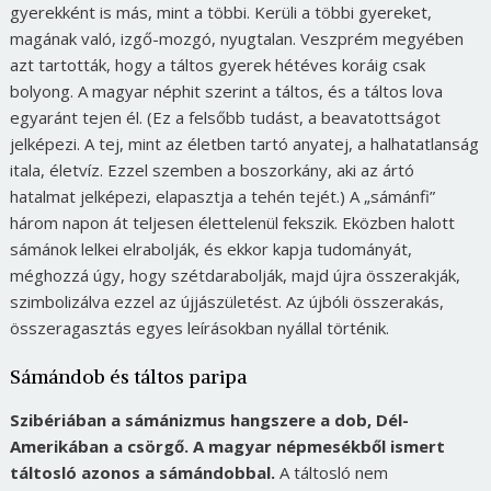
gyerekként is más, mint a többi. Kerüli a többi gyereket,
magának való, izgő-mozgó, nyugtalan. Veszprém megyében
azt tartották, hogy a táltos gyerek hétéves koráig csak
bolyong. A magyar néphit szerint a táltos, és a táltos lova
egyaránt tejen él. (Ez a felsőbb tudást, a beavatottságot
jelképezi. A tej, mint az életben tartó anyatej, a halhatatlanság
itala, életvíz. Ezzel szemben a boszorkány, aki az ártó
hatalmat jelképezi, elapasztja a tehén tejét.) A „sámánfi”
három napon át teljesen élettelenül fekszik. Eközben halott
sámánok lelkei elrabolják, és ekkor kapja tudományát,
méghozzá úgy, hogy szétdarabolják, majd újra összerakják,
szimbolizálva ezzel az újjászületést. Az újbóli összerakás,
összeragasztás egyes leírásokban nyállal történik.
Sámándob és táltos paripa
Szibériában a sámánizmus hangszere a dob, Dél-
Amerikában a csörgő. A magyar népmesékből ismert
táltosló azonos a sámándobbal.
A táltosló nem