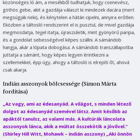
közönséges ló ám, a mesékből tudhatjuk, hogy csenevész,
göthös gebe, akit a gazdája választ ki mindezek dacára (mert
megsúgják neki), és kénytelen a hátán cipelni, annyira erőtlen.
Eközben a táltosló rendszerint el is pusztul, de mivel gazdája
megmosdatja, tejjel itatja, újraszületik, mint gyönyörű paripa,
és a gondolat sebességével képes szállni. A sámándob
hangja, akár a lópata dobogása. A sámándob transzállapotba
juttatja a sámánt, hogy képes legyen érintkezni a
szellemekkel, épp úgy, ahogy a táltosló is elrepíti őt, ahová
csak akarja.
Indián asszonyok bölcsessége (Simon Márta
fordítása)
„Az vagy, ami az édesanyád. A világot, s minden létező
dolgot az édesanyád szemével látsz. Amit később az
apáktól tanulsz, az valami más. A kultúrák láncolata
asszonyok lánca, akik a múltat összekötik a jövővel.”
(Shirley Hill Witt, Mohawk – indián asszony)
„Aki önnön