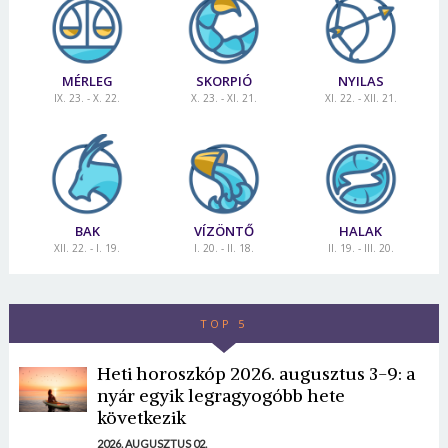
MÉRLEG
SKORPIÓ
NYILAS
IX. 23. - X. 22.
X. 23. - XI. 21.
XI. 22. - XII. 21.
BAK
VÍZÖNTŐ
HALAK
XII. 22. - I. 19.
I. 20. - II. 18.
II. 19. - III. 20.
TOP 5
Heti horoszkóp 2026. augusztus 3-9: a
nyár egyik legragyogóbb hete
következik
2026. AUGUSZTUS 02.