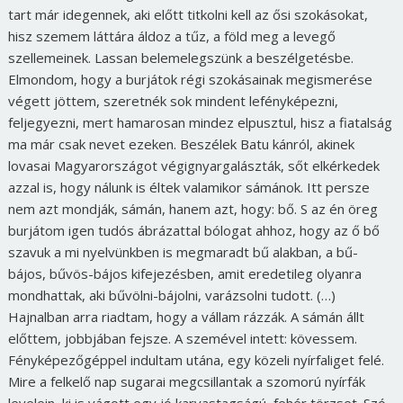
tart már idegennek, aki előtt titkolni kell az ősi szokásokat,
hisz szemem láttára áldoz a tűz, a föld meg a levegő
szellemeinek. Lassan belemelegszünk a beszélgetésbe.
Elmondom, hogy a burjátok régi szokásainak megismerése
végett jöttem, szeretnék sok mindent lefényképezni,
feljegyezni, mert hamarosan mindez elpusztul, hisz a fiatalság
ma már csak nevet ezeken. Beszélek Batu kánról, akinek
lovasai Magyarországot végignyargalászták, sőt elkérkedek
azzal is, hogy nálunk is éltek valamikor sámánok. Itt persze
nem azt mondják, sámán, hanem azt, hogy: bő. S az én öreg
burjátom igen tudós ábrázattal bólogat ahhoz, hogy az ő bő
szavuk a mi nyelvünkben is megmaradt bű alakban, a bű-
bájos, bűvös-bájos kifejezésben, amit eredetileg olyanra
mondhattak, aki bűvölni-bájolni, varázsolni tudott. (…)
Hajnalban arra riadtam, hogy a vállam rázzák. A sámán állt
előttem, jobbjában fejsze. A szemével intett: kövessem.
Fényképezőgéppel indultam utána, egy közeli nyírfaliget felé.
Mire a felkelő nap sugarai megcsillantak a szomorú nyírfák