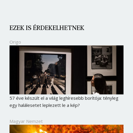
EZEK IS ÉRDEKELHETNEK
Origo
57 éve készült el a világ leghíresebb borítója: tényleg
egy halálesetet leplezett le a kép?
Magyar Nemzet