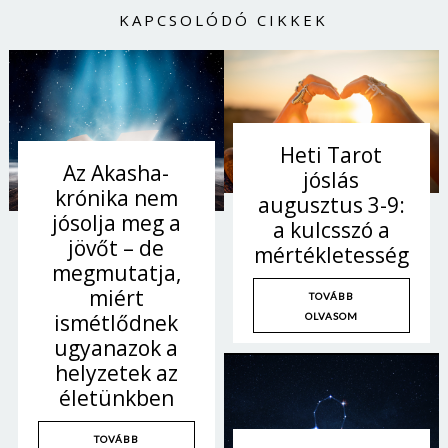
KAPCSOLÓDÓ CIKKEK
Heti Tarot
Az Akasha-
jóslás
krónika nem
augusztus 3-9:
jósolja meg a
a kulcsszó a
jövőt – de
mértékletesség
megmutatja,
miért
TOVÁBB
ismétlődnek
OLVASOM
ugyanazok a
helyzetek az
életünkben
TOVÁBB