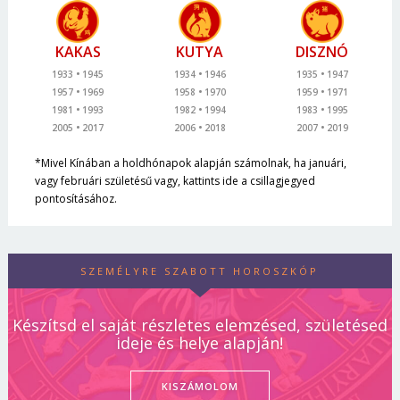
KAKAS
KUTYA
DISZNÓ
1933
1945
1934
1946
1935
1947
1957
1969
1958
1970
1959
1971
1981
1993
1982
1994
1983
1995
2005
2017
2006
2018
2007
2019
*Mivel Kínában a holdhónapok alapján számolnak, ha januári,
vagy februári születésű vagy, kattints ide a csillagjegyed
pontosításához.
SZEMÉLYRE SZABOTT HOROSZKÓP
Készítsd el saját részletes elemzésed, születésed
ideje és helye alapján!
KISZÁMOLOM