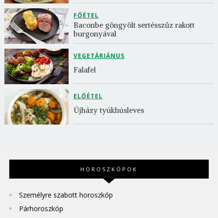
FŐÉTEL
Baconbe göngyölt sertésszűz rakott 
burgonyával
VEGETÁRIÁNUS
Falafel
ELŐÉTEL
Újházy tyúkhúsleves
HOROSZKÓPOK
Személyre szabott horoszkóp
Párhoroszkóp