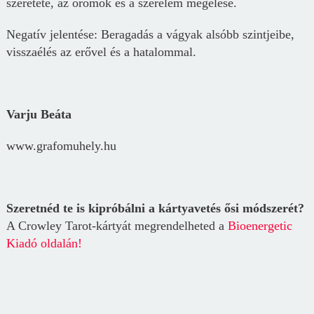
szeretete, az örömök és a szerelem megélése.
Negatív jelentése: Beragadás a vágyak alsóbb szintjeibe,
visszaélés az erővel és a hatalommal.
Varju Beáta
www.grafomuhely.hu
Szeretnéd te is kipróbálni a kártyavetés ősi módszerét?
A Crowley Tarot-kártyát megrendelheted a
Bioenergetic
Kiadó oldalán!