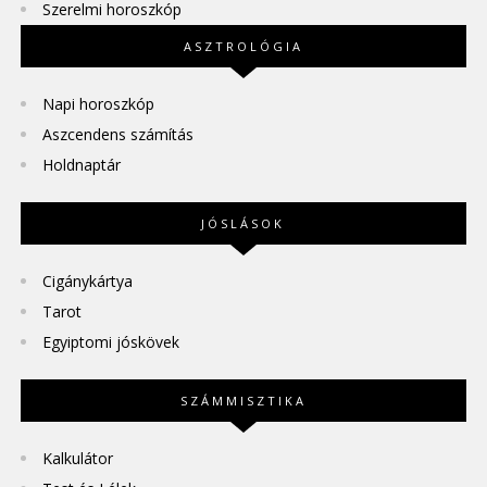
Szerelmi horoszkóp
ASZTROLÓGIA
Napi horoszkóp
Aszcendens számítás
Holdnaptár
JÓSLÁSOK
Cigánykártya
Tarot
Egyiptomi jóskövek
SZÁMMISZTIKA
Kalkulátor