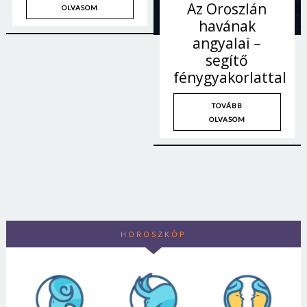
Az Oroszlán
OLVASOM
havának
angyalai –
segítő
fénygyakorlattal
TOVÁBB
OLVASOM
HOROSZKÓP