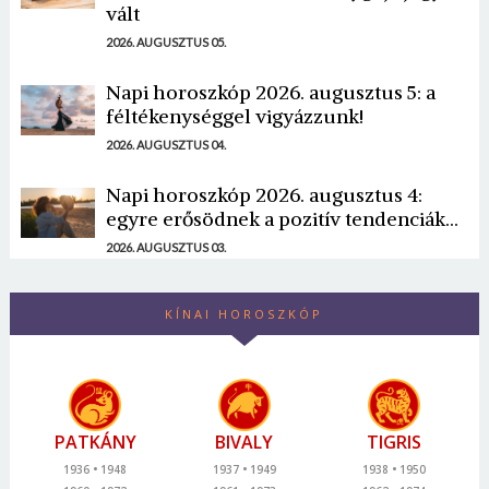
vált
2026. AUGUSZTUS 05.
Napi horoszkóp 2026. augusztus 5: a
féltékenységgel vigyázzunk!
2026. AUGUSZTUS 04.
Napi horoszkóp 2026. augusztus 4:
egyre erősödnek a pozitív tendenciák...
2026. AUGUSZTUS 03.
KÍNAI HOROSZKÓP
PATKÁNY
BIVALY
TIGRIS
1936
1948
1937
1949
1938
1950