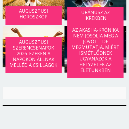
AUGUSZTUSI
URÁNUSZ AZ
HOROSZKÓP
IKREKBEN
AZ AKASHA-KRÓNIKA
NEM JÓSOLJA MEG A
JÖVŐT – DE
AUGUSZTUSI
MEGMUTATJA, MIÉRT
SZERENCSENAPOK
ISMÉTLŐDNEK
2026: EZEKEN A
UGYANAZOK A
NAPOKON ÁLLNAK
HELYZETEK AZ
MELLÉD A CSILLAGOK
ÉLETÜNKBEN