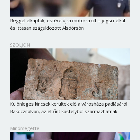
Reggel elkapták, estére újra motorra ült – jogsi nélkül
és ittasan száguldozott Alsóörsön
SZOLJON
Különleges kincsek kerültek elő a városháza padlásáról
Borsonline bejelentkezés
Rákóczifalván, az eltűnt kastélyból származhatnak
E-mail cím vagy felhasználónév
Mindmegette