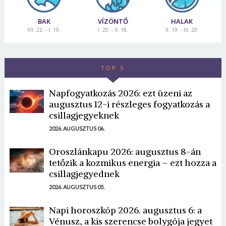
BAK
VÍZÖNTŐ
HALAK
XII. 22. - I. 19.
I. 20. - II. 18.
II. 19. - III. 20.
TOP 5
Napfogyatkozás 2026: ezt üzeni az
augusztus 12-i részleges fogyatkozás a
csillagjegyeknek
2026. AUGUSZTUS 06.
Oroszlánkapu 2026: augusztus 8-án
tetőzik a kozmikus energia – ezt hozza a
csillagjegyednek
2026. AUGUSZTUS 05.
Napi horoszkóp 2026. augusztus 6: a
Vénusz, a kis szerencse bolygója jegyet