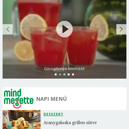
Görögdinnye-limonádé
NAPI MENÜ
DESSZERT
Aranygaluska grillen sütve