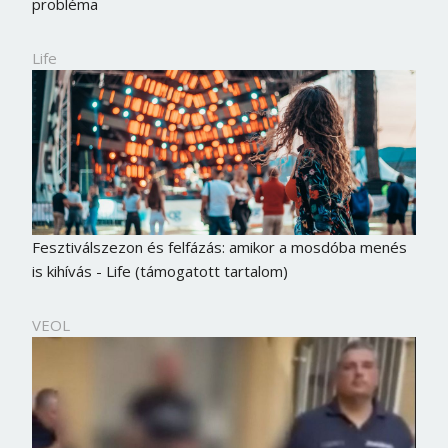
probléma
Life
Fesztiválszezon és felfázás: amikor a mosdóba menés
is kihívás - Life (támogatott tartalom)
VEOL