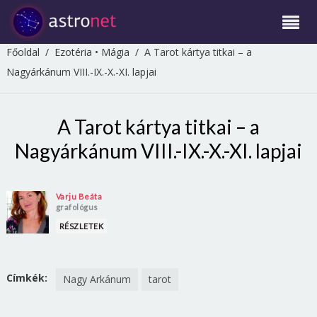
Főoldal
/
Ezotéria
•
Mágia
/
A Tarot kártya titkai – a
Nagyárkánum VIII.-IX.-X.-XI. lapjai
A Tarot kártya titkai – a
Nagyárkánum VIII.-IX.-X.-XI. lapjai
Varju Beáta
grafológus
RÉSZLETEK
Címkék:
Nagy Arkánum
tarot