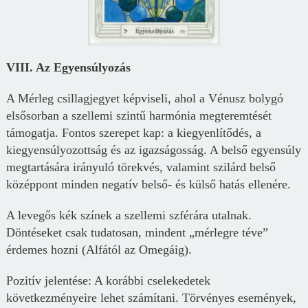
VIII. Az Egyensúlyozás
A Mérleg csillagjegyet képviseli, ahol a Vénusz bolygó
elsősorban a szellemi szintű harmónia megteremtését
támogatja. Fontos szerepet kap: a kiegyenlítődés, a
kiegyensúlyozottság és az igazságosság. A belső egyensúly
megtartására irányuló törekvés, valamint szilárd belső
középpont minden negatív belső- és külső hatás ellenére.
A levegős kék színek a szellemi szférára utalnak.
Döntéseket csak tudatosan, mindent „mérlegre téve”
érdemes hozni (Alfától az Omegáig).
Pozitív jelentése: A korábbi cselekedetek
következményeire lehet számítani. Törvényes események,