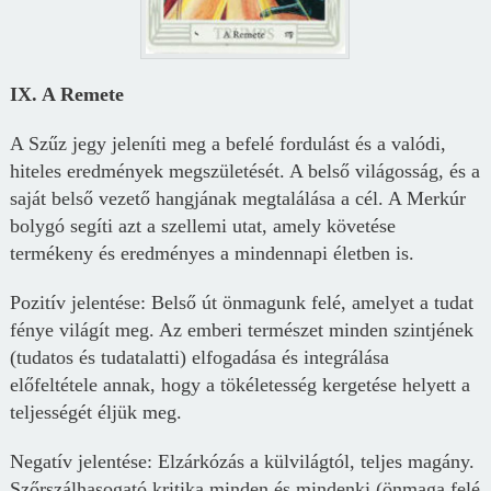
IX. A Remete
A Szűz jegy jeleníti meg a befelé fordulást és a valódi,
hiteles eredmények megszületését. A belső világosság, és a
saját belső vezető hangjának megtalálása a cél. A Merkúr
bolygó segíti azt a szellemi utat, amely követése
termékeny és eredményes a mindennapi életben is.
Pozitív jelentése: Belső út önmagunk felé, amelyet a tudat
fénye világít meg. Az emberi természet minden szintjének
(tudatos és tudatalatti) elfogadása és integrálása
előfeltétele annak, hogy a tökéletesség kergetése helyett a
teljességét éljük meg.
Negatív jelentése: Elzárkózás a külvilágtól, teljes magány.
Szőrszálhasogató kritika minden és mindenki (önmaga felé