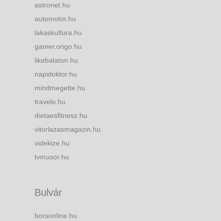
astronet.hu
automotor.hu
lakaskultura.hu
gamer.origo.hu
likebalaton.hu
napidoktor.hu
mindmegette.hu
travelo.hu
dietaesfitnesz.hu
vitorlazasmagazin.hu
videkize.hu
tvmusor.hu
Bulvár
borsonline.hu