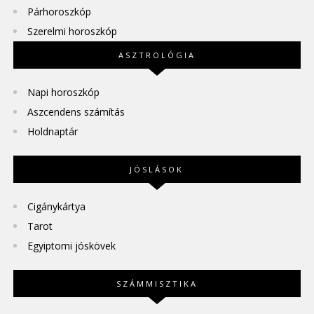
Párhoroszkóp
Szerelmi horoszkóp
ASZTROLÓGIA
Napi horoszkóp
Aszcendens számítás
Holdnaptár
JÓSLÁSOK
Cigánykártya
Tarot
Egyiptomi jóskövek
SZÁMMISZTIKA