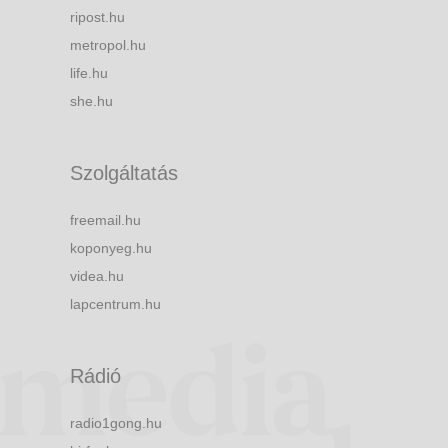
ripost.hu
metropol.hu
life.hu
she.hu
Szolgáltatás
freemail.hu
koponyeg.hu
videa.hu
lapcentrum.hu
Rádió
radio1gong.hu