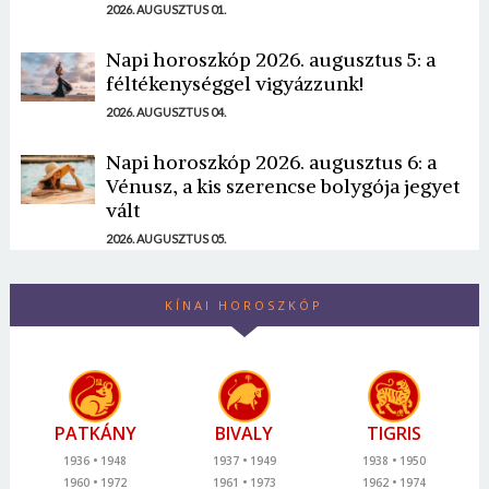
2026. AUGUSZTUS 01.
Napi horoszkóp 2026. augusztus 5: a
féltékenységgel vigyázzunk!
2026. AUGUSZTUS 04.
Napi horoszkóp 2026. augusztus 6: a
Vénusz, a kis szerencse bolygója jegyet
vált
2026. AUGUSZTUS 05.
KÍNAI HOROSZKÓP
PATKÁNY
BIVALY
TIGRIS
1936
1948
1937
1949
1938
1950
1960
1972
1961
1973
1962
1974