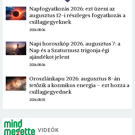
Napfogyatkozás 2026: ezt üzeni az
augusztus 12-i részleges fogyatkozás a
csillagjegyeknek
2026.08.06.
Napi horoszkóp 2026. augusztus 7: a
Borsonline bejelentkezés
Nap és a Szaturnusz trigonja égi
ajándékot jelent
E-mail cím vagy felhasználónév
2026.08.06.
Oroszlánkapu 2026: augusztus 8-án
tetőzik a kozmikus energia – ezt hozza a
Jelszó
csillagjegyednek
2026.08.05.
Mégse
Bejelentkezés
VIDEÓK