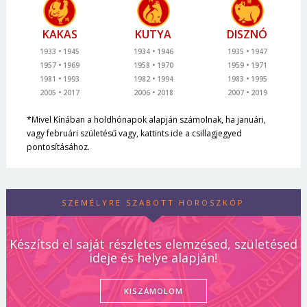
KAKAS
KUTYA
DISZNÓ
1933
1945
1934
1946
1935
1947
1957
1969
1958
1970
1959
1971
1981
1993
1982
1994
1983
1995
2005
2017
2006
2018
2007
2019
*Mivel Kínában a holdhónapok alapján számolnak, ha januári,
vagy februári születésű vagy, kattints ide a csillagjegyed
pontosításához.
SZEMÉLYRE SZABOTT HOROSZKÓP
Készítsd el saját részletes elemzésed, születésed
ideje és helye alapján!
KISZÁMOLOM