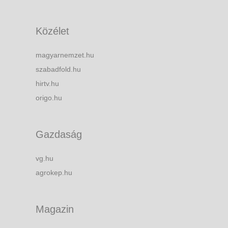
Közélet
magyarnemzet.hu
szabadfold.hu
hirtv.hu
origo.hu
Gazdaság
vg.hu
agrokep.hu
Magazin