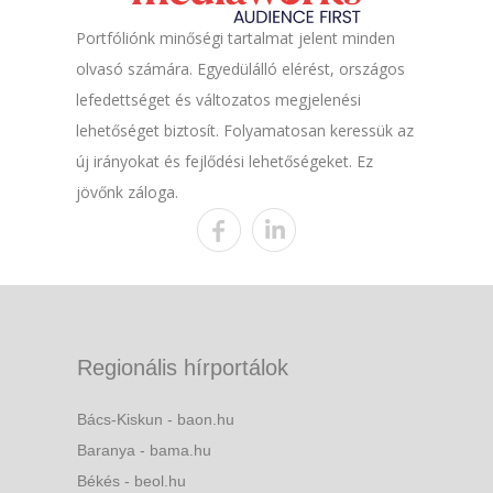
Portfóliónk minőségi tartalmat jelent minden
olvasó számára. Egyedülálló elérést, országos
lefedettséget és változatos megjelenési
lehetőséget biztosít. Folyamatosan keressük az
új irányokat és fejlődési lehetőségeket. Ez
jövőnk záloga.
Regionális hírportálok
Bács-Kiskun - baon.hu
Baranya - bama.hu
Békés - beol.hu