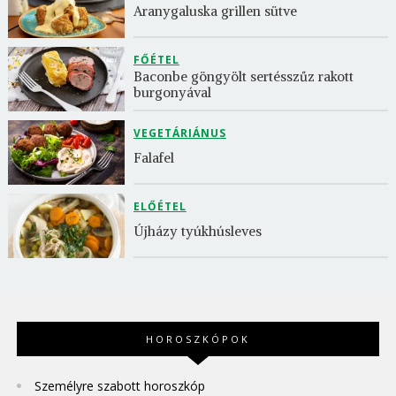
Aranygaluska grillen sütve
FŐÉTEL
Baconbe göngyölt sertésszűz rakott 
burgonyával
VEGETÁRIÁNUS
Falafel
ELŐÉTEL
Újházy tyúkhúsleves
HOROSZKÓPOK
Személyre szabott horoszkóp