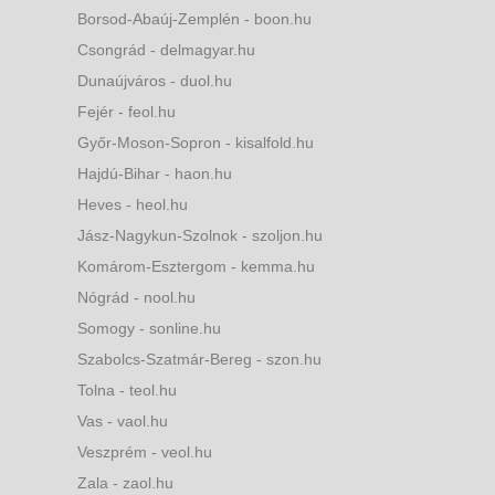
Borsod-Abaúj-Zemplén - boon.hu
Csongrád - delmagyar.hu
Dunaújváros - duol.hu
Fejér - feol.hu
Győr-Moson-Sopron - kisalfold.hu
Hajdú-Bihar - haon.hu
Heves - heol.hu
Jász-Nagykun-Szolnok - szoljon.hu
Komárom-Esztergom - kemma.hu
Nógrád - nool.hu
Somogy - sonline.hu
Szabolcs-Szatmár-Bereg - szon.hu
Tolna - teol.hu
Vas - vaol.hu
Veszprém - veol.hu
Zala - zaol.hu