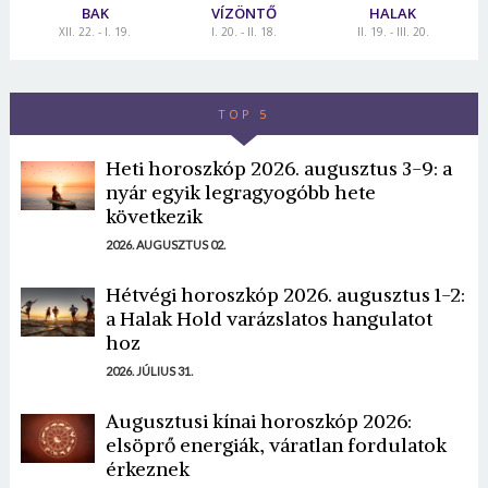
BAK
VÍZÖNTŐ
HALAK
XII. 22. - I. 19.
I. 20. - II. 18.
II. 19. - III. 20.
TOP 5
Heti horoszkóp 2026. augusztus 3-9: a
nyár egyik legragyogóbb hete
következik
2026. AUGUSZTUS 02.
Hétvégi horoszkóp 2026. augusztus 1-2:
a Halak Hold varázslatos hangulatot
hoz
2026. JÚLIUS 31.
Augusztusi kínai horoszkóp 2026:
elsöprő energiák, váratlan fordulatok
érkeznek