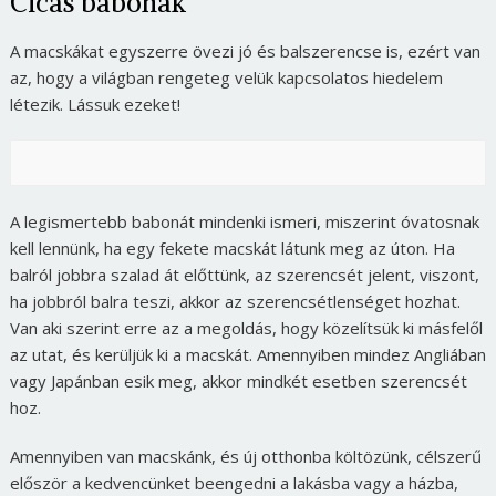
Cicás babonák
A macskákat egyszerre övezi jó és balszerencse is, ezért van
az, hogy a világban rengeteg velük kapcsolatos hiedelem
létezik. Lássuk ezeket!
A legismertebb babonát mindenki ismeri, miszerint óvatosnak
kell lennünk, ha egy fekete macskát látunk meg az úton. Ha
balról jobbra szalad át előttünk, az szerencsét jelent, viszont,
ha jobbról balra teszi, akkor az szerencsétlenséget hozhat.
Van aki szerint erre az a megoldás, hogy közelítsük ki másfelől
az utat, és kerüljük ki a macskát. Amennyiben mindez Angliában
vagy Japánban esik meg, akkor mindkét esetben szerencsét
hoz.
Amennyiben van macskánk, és új otthonba költözünk, célszerű
először a kedvencünket beengedni a lakásba vagy a házba,