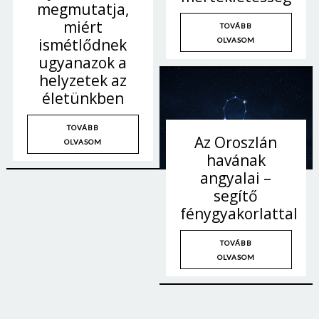
megmutatja,
miért
TOVÁBB
ismétlődnek
OLVASOM
ugyanazok a
helyzetek az
életünkben
TOVÁBB
Az Oroszlán
OLVASOM
havának
angyalai –
segítő
fénygyakorlattal
TOVÁBB
OLVASOM