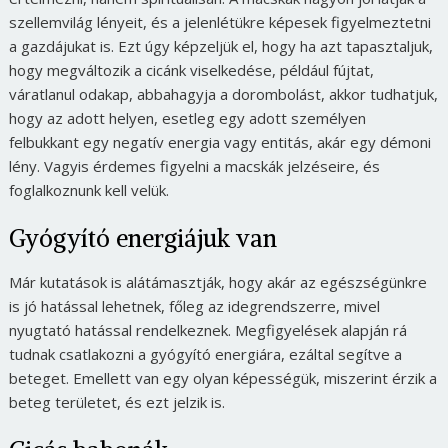
szellemvilág lényeit, és a jelenlétükre képesek figyelmeztetni
a gazdájukat is. Ezt úgy képzeljük el, hogy ha azt tapasztaljuk,
hogy megváltozik a cicánk viselkedése, például fújtat,
váratlanul odakap, abbahagyja a dorombolást, akkor tudhatjuk,
hogy az adott helyen, esetleg egy adott személyen
felbukkant egy negatív energia vagy entitás, akár egy démoni
lény. Vagyis érdemes figyelni a macskák jelzéseire, és
foglalkoznunk kell velük.
Gyógyító energiájuk van
Már kutatások is alátámasztják, hogy akár az egészségünkre
is jó hatással lehetnek, főleg az idegrendszerre, mivel
nyugtató hatással rendelkeznek. Megfigyelések alapján rá
tudnak csatlakozni a gyógyító energiára, ezáltal segítve a
beteget. Emellett van egy olyan képességük, miszerint érzik a
beteg területet, és ezt jelzik is.