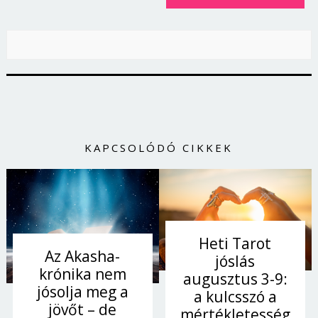
Jelszó
Mégse
Bejelentkezés
KAPCSOLÓDÓ CIKKEK
Heti Tarot
Az Akasha-
jóslás
krónika nem
augusztus 3-9:
jósolja meg a
a kulcsszó a
jövőt – de
mértékletesség