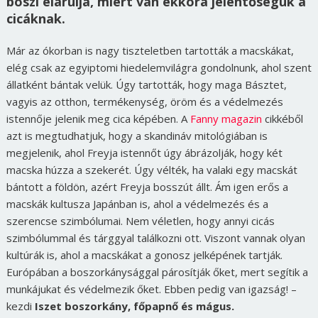
boszi elárulja, miért van ekkora jelentőségük a
cicáknak.
Már az ókorban is nagy tiszteletben tartották a macskákat,
elég csak az egyiptomi hiedelemvilágra gondolnunk, ahol szent
állatként bántak velük. Úgy tartották, hogy maga Básztet,
vagyis az otthon, termékenység, öröm és a védelmezés
istennője jelenik meg cica képében. A
Fanny magazin
cikkéből
azt is megtudhatjuk, hogy a skandináv mitológiában is
megjelenik, ahol Freyja istennőt úgy ábrázolják, hogy két
macska húzza a szekerét. Úgy vélték, ha valaki egy macskát
bántott a földön, azért Freyja bosszút állt. Ám igen erős a
macskák kultusza Japánban is, ahol a védelmezés és a
szerencse szimbólumai. Nem véletlen, hogy annyi cicás
szimbólummal és tárggyal találkozni ott. Viszont vannak olyan
kultúrák is, ahol a macskákat a gonosz jelképének tartják.
Európában a boszorkánysággal párosítják őket, mert segítik a
munkájukat és védelmezik őket. Ebben pedig van igazság! –
kezdi
Iszet boszorkány, főpapnő és mágus.