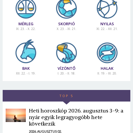
MÉRLEG
SKORPIÓ
NYILAS
IX. 23. - X. 22.
X. 23. - XI. 21.
XI. 22. - XII. 21.
BAK
VÍZÖNTŐ
HALAK
XII. 22. - I. 19.
I. 20. - II. 18.
II. 19. - III. 20.
TOP 5
Heti horoszkóp 2026. augusztus 3-9: a
nyár egyik legragyogóbb hete
következik
2026. AUGUSZTUS 02.