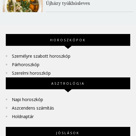
Újházy tyúkhúsleves
HOROSZKÓPOK
Személyre szabott horoszkóp
Párhoroszkóp
Szerelmi horoszkóp
ASZTROLÓGIA
Napi horoszkóp
Aszcendens számítás
Holdnaptár
JÓSLÁSOK