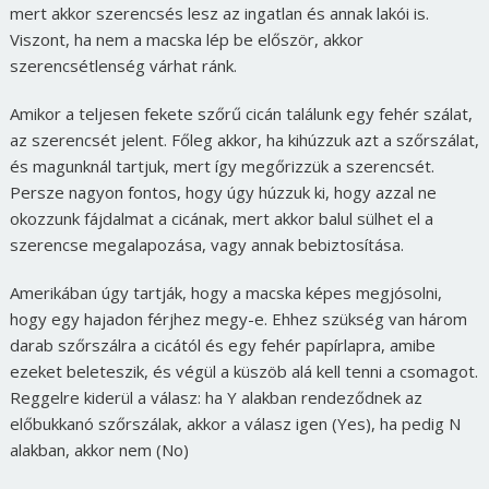
mert akkor szerencsés lesz az ingatlan és annak lakói is.
Viszont, ha nem a macska lép be először, akkor
szerencsétlenség várhat ránk.
Amikor a teljesen fekete szőrű cicán találunk egy fehér szálat,
az szerencsét jelent. Főleg akkor, ha kihúzzuk azt a szőrszálat,
és magunknál tartjuk, mert így megőrizzük a szerencsét.
Persze nagyon fontos, hogy úgy húzzuk ki, hogy azzal ne
okozzunk fájdalmat a cicának, mert akkor balul sülhet el a
szerencse megalapozása, vagy annak bebiztosítása.
Amerikában úgy tartják, hogy a macska képes megjósolni,
hogy egy hajadon férjhez megy-e. Ehhez szükség van három
darab szőrszálra a cicától és egy fehér papírlapra, amibe
ezeket beleteszik, és végül a küszöb alá kell tenni a csomagot.
Reggelre kiderül a válasz: ha Y alakban rendeződnek az
előbukkanó szőrszálak, akkor a válasz igen (Yes), ha pedig N
alakban, akkor nem (No)