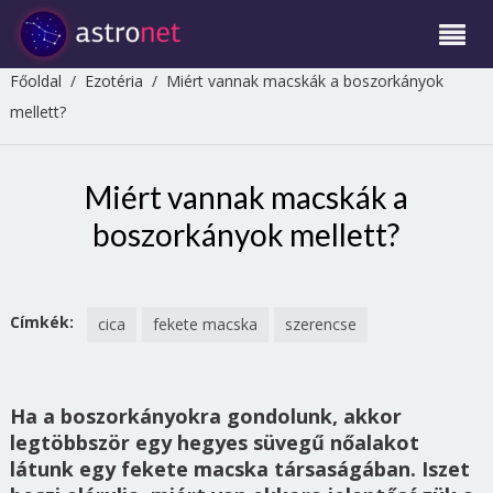
Főoldal
/
Ezotéria
/
Miért vannak macskák a boszorkányok
mellett?
Miért vannak macskák a
boszorkányok mellett?
Címkék:
cica
fekete macska
szerencse
Ha a boszorkányokra gondolunk, akkor
legtöbbször egy hegyes süvegű nőalakot
látunk egy fekete macska társaságában. Iszet