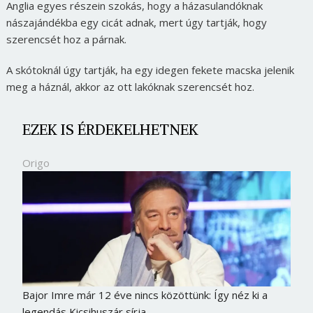
Anglia egyes részein szokás, hogy a házasulandóknak
nászajándékba egy cicát adnak, mert úgy tartják, hogy
szerencsét hoz a párnak.
A skótoknál úgy tartják, ha egy idegen fekete macska jelenik
meg a háznál, akkor az ott lakóknak szerencsét hoz.
EZEK IS ÉRDEKELHETNEK
Origo
Bajor Imre már 12 éve nincs közöttünk: Így néz ki a
legendás Kicsihuszár sírja