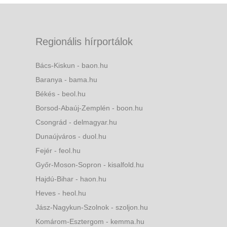
Regionális hírportálok
Bács-Kiskun - baon.hu
Baranya - bama.hu
Békés - beol.hu
Borsod-Abaúj-Zemplén - boon.hu
Csongrád - delmagyar.hu
Dunaújváros - duol.hu
Fejér - feol.hu
Győr-Moson-Sopron - kisalfold.hu
Hajdú-Bihar - haon.hu
Heves - heol.hu
Jász-Nagykun-Szolnok - szoljon.hu
Komárom-Esztergom - kemma.hu