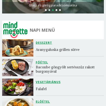
Olasz és görög paradicsomsaláta
NAPI MENÜ
DESSZERT
Aranygaluska grillen sütve
FŐÉTEL
Baconbe göngyölt sertésszűz rakott 
burgonyával
VEGETÁRIÁNUS
Falafel
ELŐÉTEL