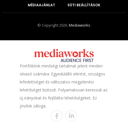
MÉDIAAJÁNLAT
SÜTI BEÁLLÍTÁSOK
© Copyright 2026.
Mediaworks
Portfóliónk minőségi tartalmat jelent minden
olvasó számára. Egyedülálló elérést, országos
lefedettséget és változatos megjelenési
lehetőséget biztosít. Folyamatosan keressük az
új irányokat és fejlődési lehetőségeket. Ez
jövőnk záloga.