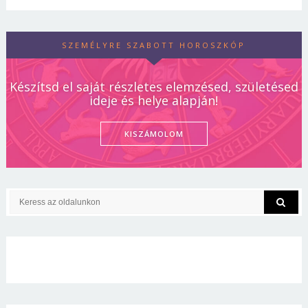
SZEMÉLYRE SZABOTT HOROSZKÓP
Készítsd el saját részletes elemzésed, születésed
ideje és helye alapján!
KISZÁMOLOM