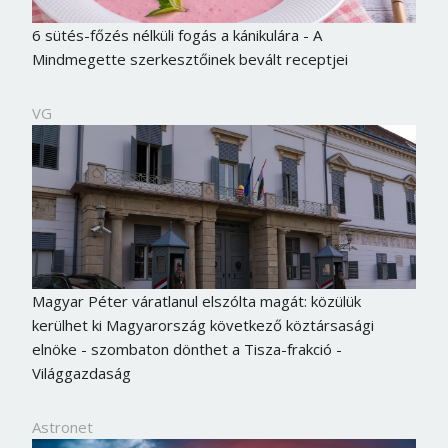
6 sütés-főzés nélküli fogás a kánikulára - A
Mindmegette szerkesztőinek bevált receptjei
VG
Magyar Péter váratlanul elszólta magát: közülük
kerülhet ki Magyarország következő köztársasági
elnöke - szombaton dönthet a Tisza-frakció -
Világgazdaság
Astronet