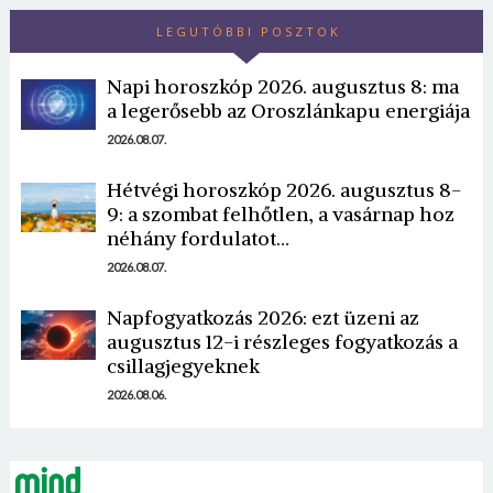
LEGUTÓBBI POSZTOK
Napi horoszkóp 2026. augusztus 8: ma
a legerősebb az Oroszlánkapu energiája
2026.08.07.
Hétvégi horoszkóp 2026. augusztus 8-
Borsonline bejelentkezés
9: a szombat felhőtlen, a vasárnap hoz
néhány fordulatot…
E-mail cím vagy felhasználónév
2026.08.07.
Napfogyatkozás 2026: ezt üzeni az
Jelszó
augusztus 12-i részleges fogyatkozás a
csillagjegyeknek
2026.08.06.
Mégse
Bejelentkezés