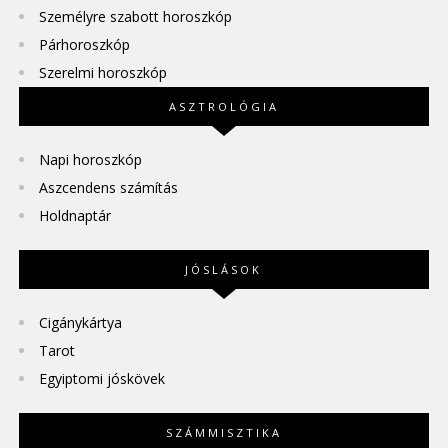
Személyre szabott horoszkóp
Párhoroszkóp
Szerelmi horoszkóp
ASZTROLÓGIA
Napi horoszkóp
Aszcendens számítás
Holdnaptár
JÓSLÁSOK
Cigánykártya
Tarot
Egyiptomi jóskövek
SZÁMMISZTIKA