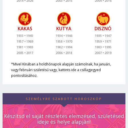
2014
2026
2003
2015
2004
2016
KAKAS
KUTYA
DISZNÓ
1933
1945
1934
1946
1935
1947
1957
1969
1958
1970
1959
1971
1981
1993
1982
1994
1983
1995
2005
2017
2006
2018
2007
2019
*Mivel Kínában a holdhónapok alapján számolnak, ha januári,
vagy februári születésű vagy, kattints ide a csillagjegyed
pontosításához.
SZEMÉLYRE SZABOTT HOROSZKÓP
Készítsd el saját részletes elemzésed, születésed
ideje és helye alapján!