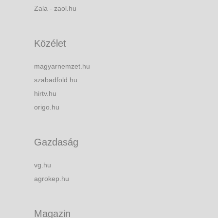
Zala - zaol.hu
Közélet
magyarnemzet.hu
szabadfold.hu
hirtv.hu
origo.hu
Gazdaság
vg.hu
agrokep.hu
Magazin