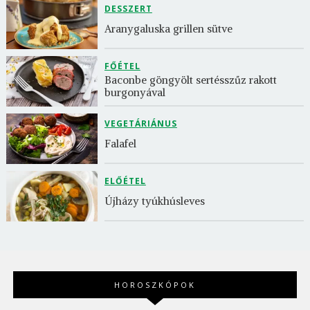
DESSZERT
Aranygaluska grillen sütve
FŐÉTEL
Baconbe göngyölt sertésszűz rakott 
burgonyával
VEGETÁRIÁNUS
Falafel
ELŐÉTEL
Újházy tyúkhúsleves
HOROSZKÓPOK