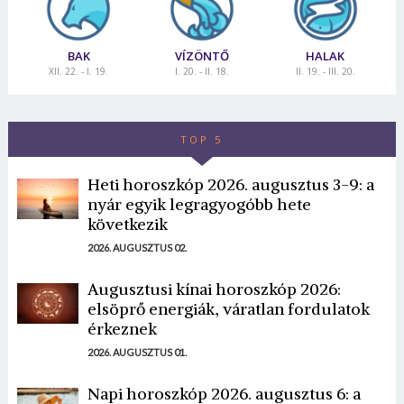
BAK
VÍZÖNTŐ
HALAK
XII. 22. - I. 19.
I. 20. - II. 18.
II. 19. - III. 20.
TOP 5
Heti horoszkóp 2026. augusztus 3-9: a
nyár egyik legragyogóbb hete
következik
2026. AUGUSZTUS 02.
Augusztusi kínai horoszkóp 2026:
elsöprő energiák, váratlan fordulatok
érkeznek
2026. AUGUSZTUS 01.
Napi horoszkóp 2026. augusztus 6: a