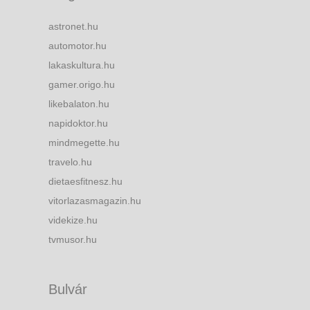
astronet.hu
automotor.hu
lakaskultura.hu
gamer.origo.hu
likebalaton.hu
napidoktor.hu
mindmegette.hu
travelo.hu
dietaesfitnesz.hu
vitorlazasmagazin.hu
videkize.hu
tvmusor.hu
Bulvár