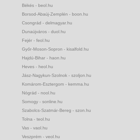
Békés - beol.hu
Borsod-Abaúj-Zemplén - boon.hu
Csongrád - delmagyar.hu
Dunaújváros - duol.hu
Fejér - feol.hu
Győr-Moson-Sopron - kisalfold.hu
Hajdú-Bihar - haon.hu
Heves - heol.hu
Jász-Nagykun-Szolnok - szoljon.hu
Komárom-Esztergom - kemma.hu
Nógrád - nool.hu
Somogy - sonline.hu
Szabolcs-Szatmár-Bereg - szon.hu
Tolna - teol.hu
Vas - vaol.hu
Veszprém - veol.hu