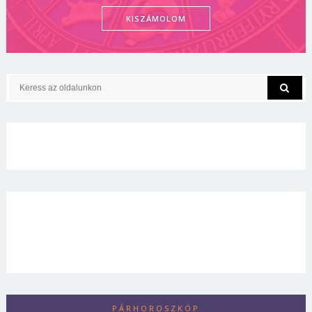
KISZÁMOLOM
PÁRHOROSZKÓP