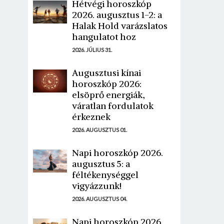
Hétvégi horoszkóp
2026. augusztus 1-2: a
Halak Hold varázslatos
hangulatot hoz
2026. JÚLIUS 31.
Augusztusi kínai
horoszkóp 2026:
elsöprő energiák,
váratlan fordulatok
érkeznek
2026. AUGUSZTUS 01.
Napi horoszkóp 2026.
augusztus 5: a
féltékenységgel
vigyázzunk!
2026. AUGUSZTUS 04.
Napi horoszkóp 2026.