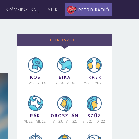
SZÁMMISZTIKA
JÁTÉK
RETRO RÁDIÓ
HOROSZKÓP
KOS
BIKA
IKREK
III. 21. - IV. 19.
IV. 20. - V. 20.
V. 21. - VI. 21.
RÁK
OROSZLÁN
SZŰZ
VI. 22. - VII. 22.
VII. 23. - VIII. 22.
VIII. 23. - IX. 22.