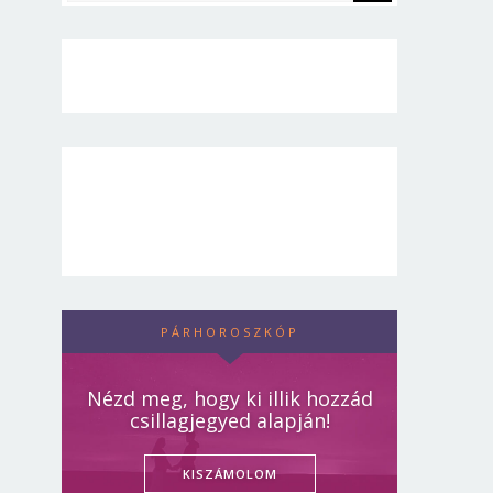
PÁRHOROSZKÓP
Nézd meg, hogy ki illik hozzád
csillagjegyed alapján!
KISZÁMOLOM