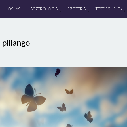
JÓSLÁS
ASZTROLÓGIA
EZOTÉRIA
TEST ÉS LÉLEK
pillango