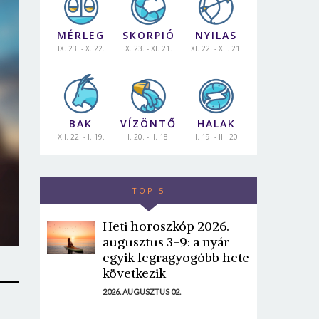
MÉRLEG
SKORPIÓ
NYILAS
IX. 23. - X. 22.
X. 23. - XI. 21.
XI. 22. - XII. 21.
BAK
VÍZÖNTŐ
HALAK
XII. 22. - I. 19.
I. 20. - II. 18.
II. 19. - III. 20.
TOP 5
Heti horoszkóp 2026.
augusztus 3-9: a nyár
egyik legragyogóbb hete
következik
2026. AUGUSZTUS 02.