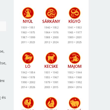
NYÚL
SÁRKÁNY
KÍGYÓ
1939
1951
1940
1952
1941
1953
1963
1975
1964
1976
1965
1977
1987
1999
1988
2000
1989
2001
2011
2023
2012
2024
2013
2025
be,
ése,
LÓ
KECSKE
MAJOM
1942
1954
1931
1943
1932
1944
1966
1978
1955
1967
1956
1968
lmi
1990
2002
1979
1991
1980
1992
2014
2026
2003
2015
2004
2016
g és