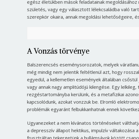
egész életükben mások feladatainak megoldásához n
születés, vagy egy választott lélekcsaládba való tar
szerepkör okaira, annak megoldási lehetőségeire, é
A Vonzás törvénye
Balszerencsés eseménysorozatok, melyek váratlanul,
még mindig nem jelentik feltétlenül azt, hogy rossz
egyedül, a kellemetlen események általában csőstül
vagy annak nagy amplitúdójú kilengése. Egy lelkileg,
rezgéstartományba kerülünk, és a metafizikai azon
kapcsolódunk, azokat vonzzuk be. Elromló elektromo
problémák egyaránt felbukkanhatnak ennek követk
Ugyanezeket a nem kívánatos történéseket válthatja 
a depresszív állapot hektikus, impulzív váltakozása 
frusztráltan tekergetünk a hullámsávok között csapo