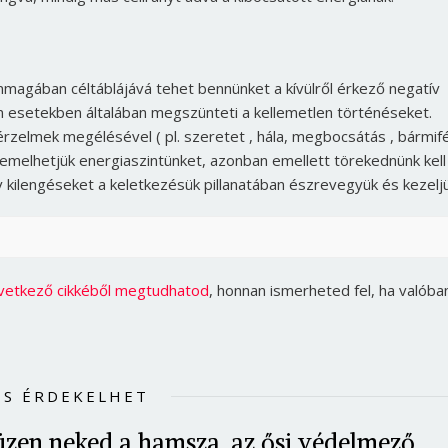
Jelszó
agában céltáblájává tehet bennünket a kívülről érkező negatív
Mégse
Bejelentkezés
yen esetekben általában megszünteti a kellemetlen történéseket.
rzelmek megélésével ( pl. szeretet , hála, megbocsátás , bármif
 emelhetjük energiaszintünket, azonban emellett törekednünk kell
ív kilengéseket a keletkezésük pillanatában észrevegyük és kezeljü
vetkező cikkéből megtudhatod
, honnan ismerheted fel, ha valóba
IS ÉRDEKELHET
üzen neked a hamsza, az ősi védelmező