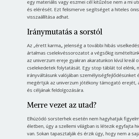
egy materiális vagy eszmei cél kitűzése nem a mi utu
és elérését. Ezt felismerve segítséget a hiteles ö
visszaállítása adhat.
Iránymutatás a sorstól
Az „érett karma„ jelenség a további hibás viselke
ártalmas cselekvéssorozatot a végsőkig ismételtünk,
az univerzum ereje gyakran akaratunkon kívül kreál o
cselekedetek folytatását. Egy stop táblát tol elénk
irányváltásunk valójában személyiségfejlődésünket és
megértjük az univerzum jótékony támogató erejét, 
és céljának feldolgozására.
Merre vezet az utad?
Elhúzódó sorsterhek esetén nem hagyhatjuk figyelmen
életben, úgy a szellemi világban is létezik egyfajta
van. Sokan tapasztalják és érzik úgy, hogy nem a sa