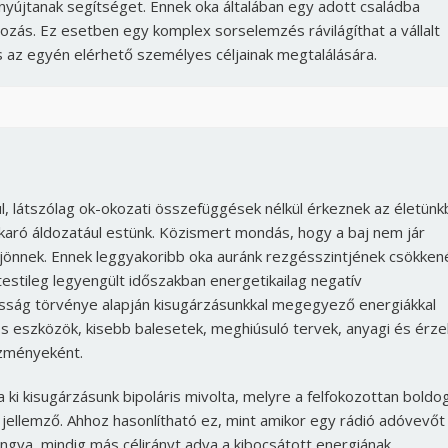
yújtanak segítséget. Ennek oka általában egy adott családba
tozás. Ez esetben egy komplex sorselemzés rávilágíthat a vállalt
s az egyén elérhető személyes céljainak megtalálására.
 látszólag ok-okozati összefüggések nélkül érkeznek az életünk
akaró áldozatául estünk. Közismert mondás, hogy a baj nem jár
 jönnek. Ennek leggyakoribb oka auránk rezgésszintjének csökken
 testileg legyengült időszakban energetikailag negatív
osság törvénye alapján kisugárzásunkkal megegyező energiákkal
s eszközök, kisebb balesetek, meghiúsuló tervek, anyagi és érze
Borsonline bejelentkezés
ezményeként.
E-mail cím vagy felhasználónév
ki kisugárzásunk bipoláris mivolta, melyre a felfokozottan boldo
a jellemző. Ahhoz hasonlítható ez, mint amikor egy rádió adóvevőt
ngva, mindig más célirányt adva a kibocsátott energiának.