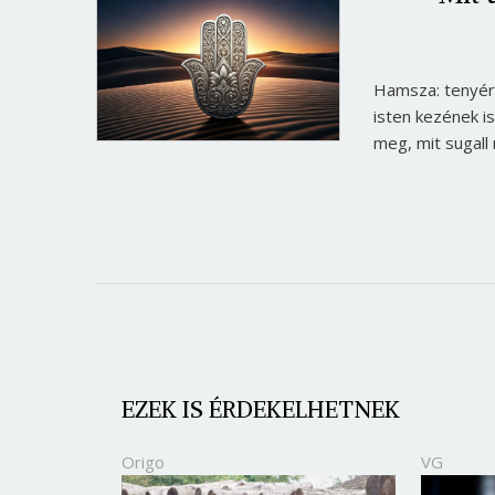
Hamsza: tenyér 
isten kezének is
meg, mit sugall
EZEK IS ÉRDEKELHETNEK
Origo
VG