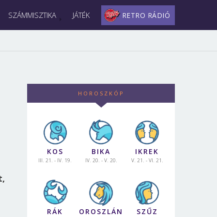
SZÁMMISZTIKA
JÁTÉK
RETRO RÁDIÓ
HOROSZKÓP
KOS
BIKA
IKREK
III. 21. - IV. 19.
IV. 20. - V. 20.
V. 21. - VI. 21.
t,
RÁK
OROSZLÁN
SZŰZ