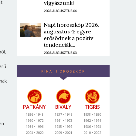
át
vigyázzunk!
2026. AUGUSZTUS 04.
Napi horoszkóp 2026.
augusztus 4: egyre
erősödnek a pozitív
tendenciák...
ől,
2026. AUGUSZTUS 03.
erű
KÍNAI HOROSZKÓP
ának
PATKÁNY
BIVALY
TIGRIS
1936
1948
1937
1949
1938
1950
1960
1972
1961
1973
1962
1974
en
1984
1996
1985
1997
1986
1998
2008
2020
2009
2021
2010
2022