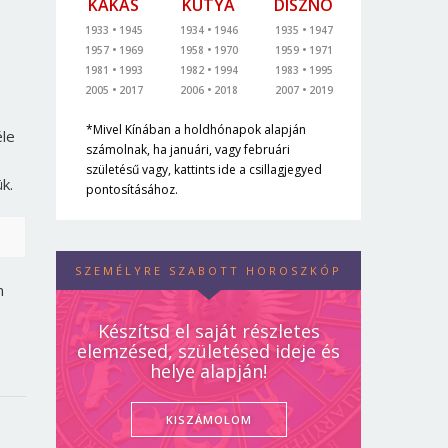
KAKAS
KUTYA
DISZNÓ
1933
1945
1934
1946
1935
1947
1957
1969
1958
1970
1959
1971
1981
1993
1982
1994
1983
1995
2005
2017
2006
2018
2007
2019
*Mivel Kínában a holdhónapok alapján
éle
számolnak, ha januári, vagy februári
születésű vagy, kattints ide a csillagjegyed
k.
pontosításához.
SZEMÉLYRE SZABOTT HOROSZKÓP
n
Készítsd el saját részletes
elemzésed, születésed ideje és
helye alapján!
KISZÁMOLOM