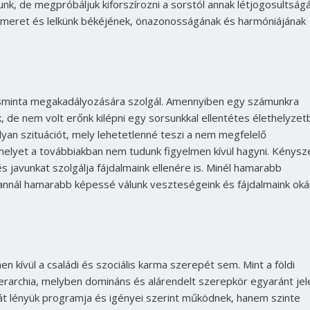
nk, de megpróbáljuk kiforszírozni a sorstól annak létjogosultság
nismeret és lelkünk békéjének, önazonosságának és harmóniájának
désminta megakadályozására szolgál. Amennyiben egy számunkra
 de nem volt erőnk kilépni egy sorsunkkal ellentétes élethelyzetb
lyan szituációt, mely lehetetlenné teszi a nem megfelelő
, melyet a továbbiakban nem tudunk figyelmen kívül hagyni. Kénysz
 javunkat szolgálja fájdalmaink ellenére is. Minél hamarabb
annál hamarabb képessé válunk veszteségeink és fájdalmaink ok
 kívül a családi és szociális karma szerepét sem. Mint a földi
 hierarchia, melyben domináns és alárendelt szerepkör egyaránt jel
ját lényük programja és igényei szerint működnek, hanem szinte