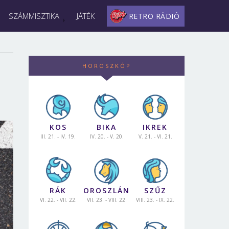
SZÁMMISZTIKA
JÁTÉK
RETRO RÁDIÓ
HOROSZKÓP
KOS
BIKA
IKREK
III. 21. - IV. 19.
IV. 20. - V. 20.
V. 21. - VI. 21.
RÁK
OROSZLÁN
SZŰZ
VI. 22. - VII. 22.
VII. 23. - VIII. 22.
VIII. 23. - IX. 22.