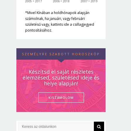
2005
2017
2006
2018
2007
2019
*Mivel Kínában a holdhónapok alapján
számolnak, ha januári, vagy februári
születésű vagy, kattints ide a csillagjegyed
pontosításához.
SZEMÉLYRE SZABOTT HOROSZKÓP
Készítsd el saját részletes
elemzésed, születésed ideje és
helye alapján!
KISZÁMOLOM