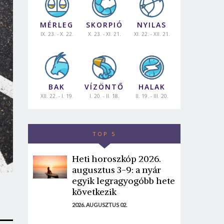
MÉRLEG
SKORPIÓ
NYILAS
IX. 23. - X. 22.
X. 23. - XI. 21.
XI. 22. - XII. 21.
BAK
VÍZÖNTŐ
HALAK
XII. 22. - I. 19.
I. 20. - II. 18.
II. 19. - III. 20.
TOP 5
Heti horoszkóp 2026.
augusztus 3-9: a nyár
egyik legragyogóbb hete
következik
2026. AUGUSZTUS 02.