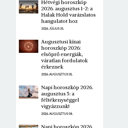
Hétvégi horoszkóp
2026. augusztus 1-2: a
Halak Hold varázslatos
hangulatot hoz
2026. JÚLIUS 31.
Augusztusi kínai
horoszkóp 2026:
elsöprő energiák,
váratlan fordulatok
érkeznek
2026. AUGUSZTUS 01.
Napi horoszkóp 2026.
augusztus 5: a
féltékenységgel
vigyázzunk!
2026. AUGUSZTUS 04.
Napi horoszkóp 2026.