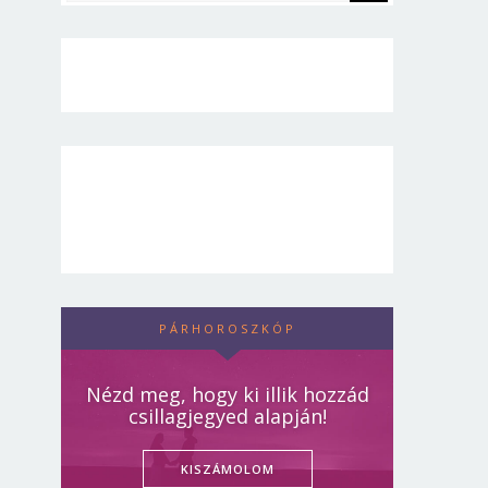
PÁRHOROSZKÓP
Nézd meg, hogy ki illik hozzád
csillagjegyed alapján!
KISZÁMOLOM