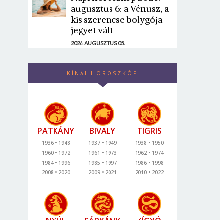
augusztus 6: a Vénusz, a
kis szerencse bolygója
jegyet vált
2026. AUGUSZTUS 05.
KÍNAI HOROSZKÓP
PATKÁNY
BIVALY
TIGRIS
1936
1948
1937
1949
1938
1950
1960
1972
1961
1973
1962
1974
1984
1996
1985
1997
1986
1998
2008
2020
2009
2021
2010
2022