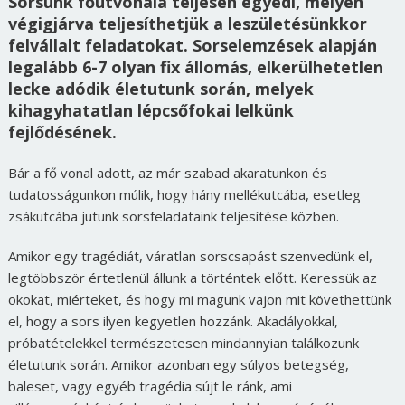
Sorsunk főútvonala teljesen egyedi, melyen
végigjárva teljesíthetjük a leszületésünkkor
felvállalt feladatokat. Sorselemzések alapján
legalább 6-7 olyan fix állomás, elkerülhetetlen
lecke adódik életutunk során, melyek
kihagyhatatlan lépcsőfokai lelkünk
fejlődésének.
Bár a fő vonal adott, az már szabad akaratunkon és
tudatosságunkon múlik, hogy hány mellékutcába, esetleg
zsákutcába jutunk sorsfeladataink teljesítése közben.
Amikor egy tragédiát, váratlan sorscsapást szenvedünk el,
legtöbbször értetlenül állunk a történtek előtt. Keressük az
okokat, miérteket, és hogy mi magunk vajon mit követhettünk
el, hogy a sors ilyen kegyetlen hozzánk. Akadályokkal,
próbatételekkel természetesen mindannyian találkozunk
életutunk során. Amikor azonban egy súlyos betegség,
baleset, vagy egyéb tragédia sújt le ránk, ami