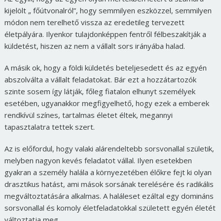
kijelölt „ főútvonalról”, hogy semmilyen eszközzel, semmilyen
módon nem terelhető vissza az eredetileg tervezett
életpályára. Ilyenkor tulajdonképpen fentről félbeszakítják a
küldetést, hiszen az nem a vállalt sors irányába halad.
A másik ok, hogy a földi küldetés beteljesedett és az egyén
abszolválta a vállalt feladatokat. Bár ezt a hozzátartozók
szinte sosem így látják, főleg fiatalon elhunyt személyek
esetében, ugyanakkor megfigyelhető, hogy ezek a emberek
rendkívül színes, tartalmas életet éltek, megannyi
tapasztalatra tettek szert.
Az is előfordul, hogy valaki alárendeltebb sorsvonallal születik,
melyben nagyon kevés feladatot vállal. Ilyen esetekben
gyakran a személy halála a környezetében élőkre fejt ki olyan
drasztikus hatást, ami mások sorsának terelésére és radikális
megváltoztatására alkalmas. A haláleset ezáltal egy domináns
sorsvonallal és komoly életfeladatokkal született egyén életét
változtatja meg.