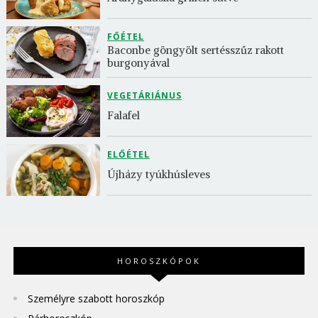
FŐÉTEL
Baconbe göngyölt sertésszűz rakott 
burgonyával
VEGETÁRIÁNUS
Falafel
ELŐÉTEL
Újházy tyúkhúsleves
HOROSZKÓPOK
Személyre szabott horoszkóp