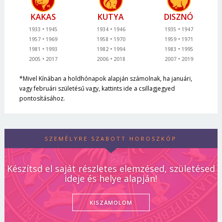
KAKAS
KUTYA
DISZNÓ
1933
1945
1934
1946
1935
1947
1957
1969
1958
1970
1959
1971
1981
1993
1982
1994
1983
1995
2005
2017
2006
2018
2007
2019
*Mivel Kínában a holdhónapok alapján számolnak, ha januári,
vagy februári születésű vagy, kattints ide a csillagjegyed
pontosításához.
SZEMÉLYRE SZABOTT HOROSZKÓP
Készítsd el saját részletes elemzésed, születésed
ideje és helye alapján!
KISZÁMOLOM