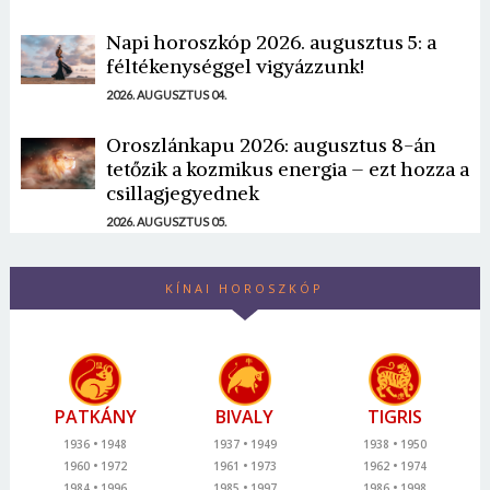
Napi horoszkóp 2026. augusztus 5: a
féltékenységgel vigyázzunk!
2026. AUGUSZTUS 04.
Oroszlánkapu 2026: augusztus 8-án
tetőzik a kozmikus energia – ezt hozza a
csillagjegyednek
2026. AUGUSZTUS 05.
KÍNAI HOROSZKÓP
PATKÁNY
BIVALY
TIGRIS
1936
1948
1937
1949
1938
1950
1960
1972
1961
1973
1962
1974
1984
1996
1985
1997
1986
1998