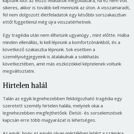
kaptunk időt az előző feladatok megoldására, ha ez nem volt
sikeres, akkor is tovább kell mennünk az úton. A visszamaradt,
fel nem dolgozott életfeladatok egy későbbi sorszakaszban
ettől függetlenül még újra visszatérhetnek.
Egy tragédia után nem élhetünk ugyanúgy , mint előtte. Hiába
minden ellenállás, ki kell lépnünk a komfortzónánkból, és a
következő szakaszba lépnünk. Sok esetben a
személyiségjegyeink is átalakulnak a sokkhatás
következtében, amit más eszközökkel képtelenek voltunk
megváltoztatni.
Hirtelen halál
Talán az egyik legnehezebben feldolgozható tragédia egy
szeretett személy hirtelen halála, melynek okai a
legnehezebben megfejthetőek. Életút- és sorselemzések
kapcsán erre több magyarázat is lehetséges.
Az egyik, hogy az egyén olyan mértékben letért a számára