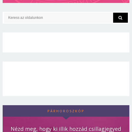
PÁRHOROSZKÓP
Nézd meg, hogy ki illik hozzád csillagjegyed