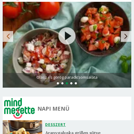
Olasz és görög paradicsomsaláta
NAPI MENÜ
DESSZERT
Aranygaluska grillen sütve