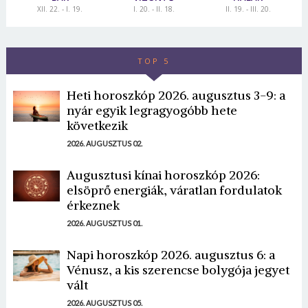
XII. 22. - I. 19.
I. 20. - II. 18.
II. 19. - III. 20.
TOP 5
Heti horoszkóp 2026. augusztus 3-9: a
nyár egyik legragyogóbb hete
következik
2026. AUGUSZTUS 02.
Augusztusi kínai horoszkóp 2026:
elsöprő energiák, váratlan fordulatok
érkeznek
2026. AUGUSZTUS 01.
Napi horoszkóp 2026. augusztus 6: a
Vénusz, a kis szerencse bolygója jegyet
vált
2026. AUGUSZTUS 05.