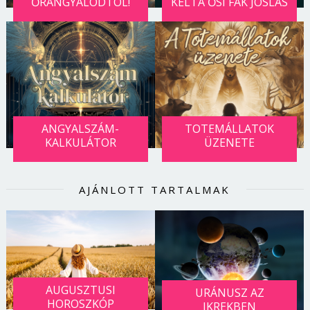
ŐRANGYALODTÓL!
KELTA ŐSI FÁK JÓSLÁS
ANGYALSZÁM-
TOTEMÁLLATOK
KALKULÁTOR
ÜZENETE
AJÁNLOTT TARTALMAK
AUGUSZTUSI
URÁNUSZ AZ
HOROSZKÓP
IKREKBEN