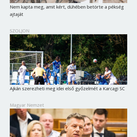
Nem kapta meg, amit kért, dühében betörte a pékség
ajtaját
SZOLJON
Ajkán szerezheti meg idei első győzelmét a Karcagi SC
Borsonline bejelentkezés
Magyar Nemzet
E-mail cím vagy felhasználónév