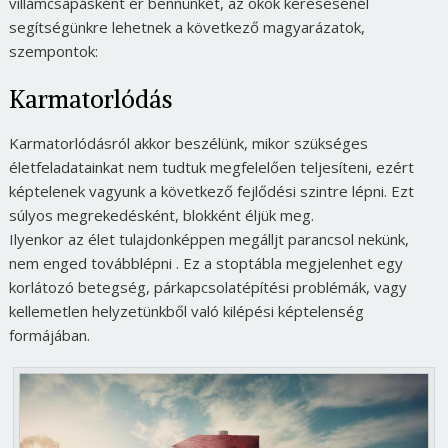
villámcsapásként ér bennünket, az okok keresésénél
segítségünkre lehetnek a következő magyarázatok,
szempontok:
Karmatorlódás
Karmatorlódásról akkor beszélünk, mikor szükséges
életfeladatainkat nem tudtuk megfelelően teljesíteni, ezért
képtelenek vagyunk a következő fejlődési szintre lépni. Ezt
súlyos megrekedésként, blokként éljük meg.
Ilyenkor az élet tulajdonképpen megálljt parancsol nekünk,
nem enged továbblépni . Ez a stoptábla megjelenhet egy
korlátozó betegség, párkapcsolatépítési problémák, vagy
kellemetlen helyzetünkből való kilépési képtelenség
formájában.