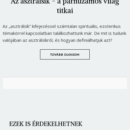
Az asztrálsík - a párhuzamos világ
titkai
Az „asztrálsík” kifejezéssel számtalan spirituális, ezoterikus
témakörrel kapcsolatban találkozhattunk már. De mit is tudunk
valójában az asztrálsíkról, és hogyan definiálhatjuk azt?
TOVÁBB OLVASOM
EZEK IS ÉRDEKELHETNEK