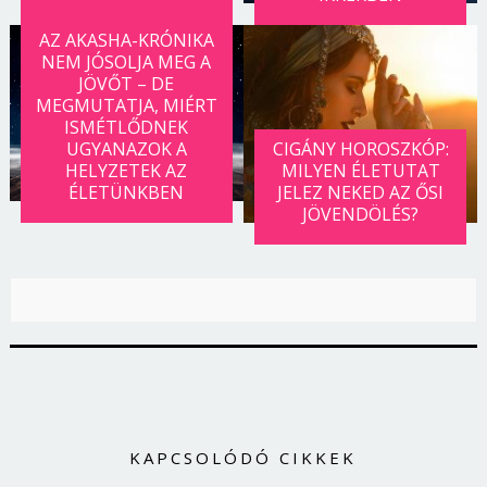
AZ AKASHA-KRÓNIKA
NEM JÓSOLJA MEG A
JÖVŐT – DE
MEGMUTATJA, MIÉRT
ISMÉTLŐDNEK
UGYANAZOK A
CIGÁNY HOROSZKÓP:
HELYZETEK AZ
MILYEN ÉLETUTAT
ÉLETÜNKBEN
JELEZ NEKED AZ ŐSI
JÖVENDÖLÉS?
KAPCSOLÓDÓ CIKKEK