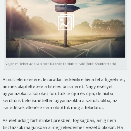
Vajon mi lehet az oka a sors különös fordulatainak? (fotó: Shutterstock)
A múlt elemzésére, lezáratlan leckéinkre hívja fel a figyelmet,
aminek alapfeltétele a hiteles önismeret. Nagy eséllyel
ugyanazokat a köröket futottuk le újra és újra, de hiába
kerültünk bele ismételten ugyanazokba a szituációkba, az
ismétlések ellenére sem oldottuk meg a feladatot.
Az élet addig tart minket présben, fogságban, amíg nem
tisztázzuk magunkban a megrekedéshez vezető okokat. Ha