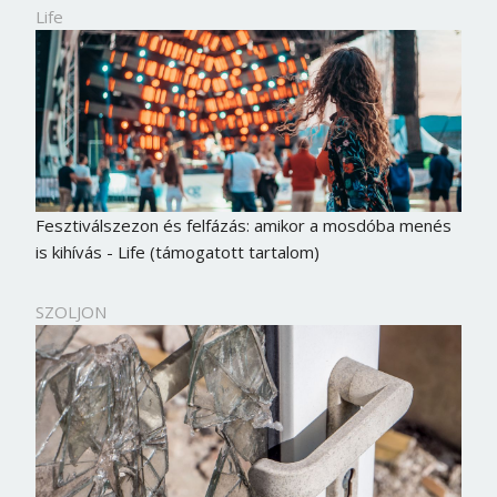
Life
Fesztiválszezon és felfázás: amikor a mosdóba menés
is kihívás - Life (támogatott tartalom)
SZOLJON