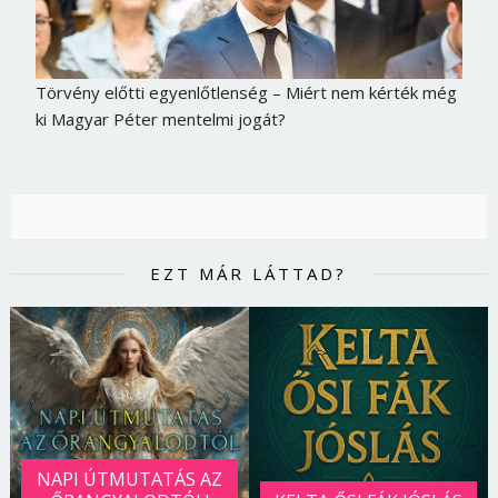
Jelszó
Törvény előtti egyenlőtlenség – Miért nem kérték még
Mégse
Bejelentkezés
ki Magyar Péter mentelmi jogát?
EZT MÁR LÁTTAD?
NAPI ÚTMUTATÁS AZ