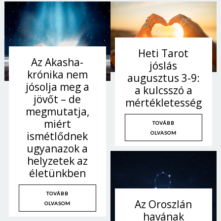
Heti Tarot
Az Akasha-
jóslás
krónika nem
augusztus 3-9:
jósolja meg a
a kulcsszó a
jövőt – de
mértékletesség
megmutatja,
miért
TOVÁBB
ismétlődnek
OLVASOM
ugyanazok a
helyzetek az
életünkben
TOVÁBB
Az Oroszlán
OLVASOM
havának