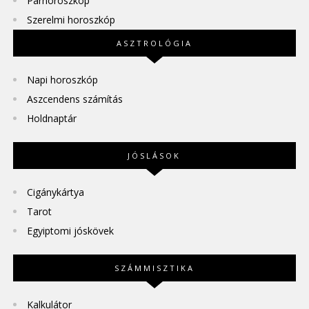
Párhoroszkóp
Szerelmi horoszkóp
ASZTROLÓGIA
Napi horoszkóp
Aszcendens számítás
Holdnaptár
JÓSLÁSOK
Cigánykártya
Tarot
Egyiptomi jóskövek
SZÁMMISZTIKA
Kalkulátor