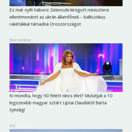
Ez már nyílt háború: Zelenszki kirúgott minisztere
ellentmondott az ukrán államfőnek – ballisztikus
rakétákkal támadná Oroszországot
Borsonline
Ki mondta, hogy 50 felett nincs élet? Mutatjuk a 10
legszexibb magyar sztárt Liptai Claudiától Barta
Sylviáig!
VG