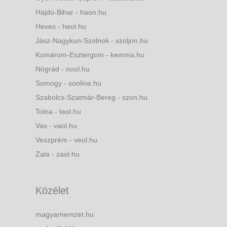
Hajdú-Bihar - haon.hu
Heves - heol.hu
Jász-Nagykun-Szolnok - szoljon.hu
Komárom-Esztergom - kemma.hu
Nógrád - nool.hu
Somogy - sonline.hu
Szabolcs-Szatmár-Bereg - szon.hu
Tolna - teol.hu
Vas - vaol.hu
Veszprém - veol.hu
Zala - zaol.hu
Közélet
magyarnemzet.hu