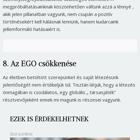
megpróbáltatásainknak köszönhetően váltunk azzá a lénnyé ,
akik jelen pillanatban vagyunk, nem csupán a pozitív
történésekért kell hálásnak lennünk, hanem kudarcaink
jellemformáló hatásaiért is.
8. Az EGO csökkenése
Az életben betöltött szerepünket és saját létezésünk
jelentőségét nem értékeljük túl. Tisztán látjuk, hogy a létezés
önmagában is csodálatos, egy globális „ társasjáték”
résztvevőjeként ennek mi magunk is részesei vagyunk.
EZEK IS ÉRDEKELHETNEK
Borsonline