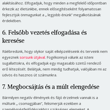
alakításához. Elfogadjuk, hogy minden a megfelelő időpontban
érkezik az életünkbe, ennek elősegítéseként folyamatosan
fejlesztjük önmagunkat a „ legjobb énünk” megalkotásának
érdekében.
6. Felsőbb vezetés elfogadása és
keresése
Ráébredünk, hogy olykor saját elképzeléseink és terveink nem
egyeznek
sorsunk útjával
. Fogékonnyá válunk az isteni
sugallattokra, és elfogadjuk egy magasabb szintű rendező
erő létezését. Belátjuk, nem mindig tudhatjuk, valójában mi az
üdvös és hasznos út számunkra.
7. Megbocsájtás és a múlt elengedése
Bármilyen negatív élmények és fájó érzelmek vannak is a
múltunk „ csomagjában”, felismerjük ezekben a
személyiségfejlődésünkhöz szükséges elemeket. A