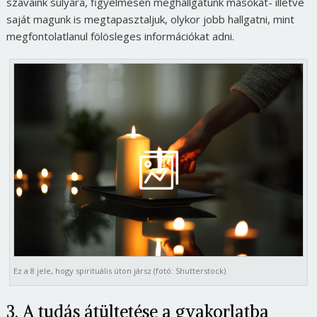
szavaink súlyára, figyelmesen meghallgatunk másokat- illetve
saját magunk is megtapasztaljuk, olykor jobb hallgatni, mint
megfontolatlanul fölösleges információkat adni.
Ez a 8 jele, hogy spirituális úton jársz (fotó: Shutterstock)
3. A tudás átültetése a gyakorlatba