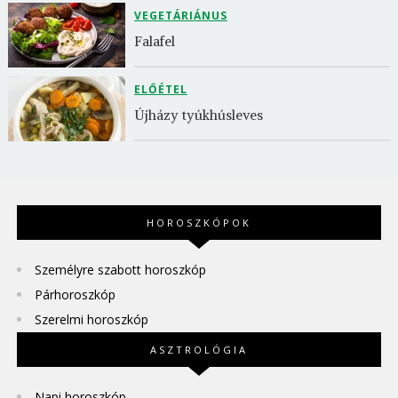
VEGETÁRIÁNUS
Falafel
ELŐÉTEL
Újházy tyúkhúsleves
HOROSZKÓPOK
Személyre szabott horoszkóp
Párhoroszkóp
Szerelmi horoszkóp
ASZTROLÓGIA
Napi horoszkóp