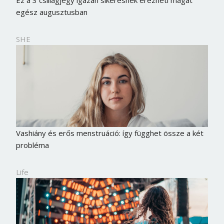
egész augusztusban
SHE
Vashiány és erős menstruáció: így függhet össze a két
probléma
Life