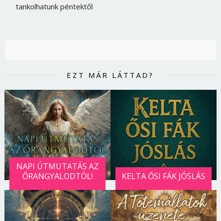
tankolhatunk péntektől
EZT MÁR LÁTTAD?
NAPI ÚTMUTATÁS AZ
ŐRANGYALODTÓL!
KELTA ŐSI FÁK JÓSLÁS