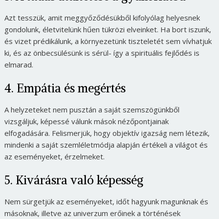
Azt tesszük, amit meggyőződésükből kifolyólag helyesnek
gondolunk, életvitelünk hűen tükrözi elveinket. Ha bort iszunk,
és vizet prédikálunk, a környezetünk tiszteletét sem vívhatjuk
ki, és az önbecsülésünk is sérül- így a spirituális fejlődés is
elmarad.
4. Empátia és megértés
A helyzeteket nem pusztán a saját szemszögünkből
vizsgáljuk, képessé válunk mások nézőpontjainak
elfogadására. Felismerjük, hogy objektív igazság nem létezik,
mindenki a saját szemléletmódja alapján értékeli a világot és
az eseményeket, érzelmeket.
5. Kivárásra való képesség
Nem sürgetjük az eseményeket, időt hagyunk magunknak és
másoknak, illetve az univerzum erőinek a történések