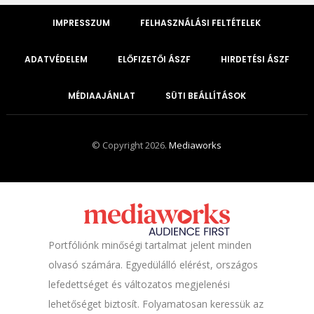
IMPRESSZUM
FELHASZNÁLÁSI FELTÉTELEK
ADATVÉDELEM
ELŐFIZETŐI ÁSZF
HIRDETÉSI ÁSZF
MÉDIAAJÁNLAT
SÜTI BEÁLLÍTÁSOK
© Copyright 2026.
Mediaworks
Portfóliónk minőségi tartalmat jelent minden
olvasó számára. Egyedülálló elérést, országos
lefedettséget és változatos megjelenési
lehetőséget biztosít. Folyamatosan keressük az