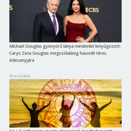
Michael Douglas gyönyörű lánya mindenkit lenyűgözött:
Carys Zeta Douglas megszólalásig hasonlít híres
édesanyjára
Borsonline
Ez a 3 csillagjegy igazán sikeresnek érezheti magát