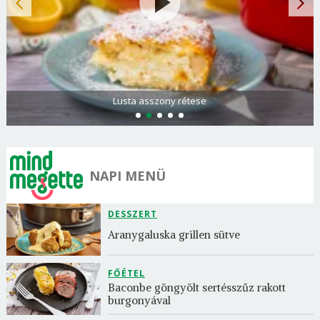
Spenótos palacsinta tejföllel töltve
NAPI MENÜ
DESSZERT
Aranygaluska grillen sütve
FŐÉTEL
Baconbe göngyölt sertésszűz rakott 
burgonyával