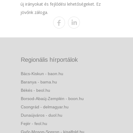
új irányokat és fejlődési lehetőségeket. Ez
jövőnk záloga.
Regionális hírportálok
Bács-Kiskun - baon.hu
Baranya - bama.hu
Békés - beol.hu
Borsod-Abaúj-Zemplén - boon.hu
Csongrád - delmagyar.hu
Dunaújváros - duol.hu
Fejér - feol.hu
Győr-Moson-Sopron - kisalfold.hu