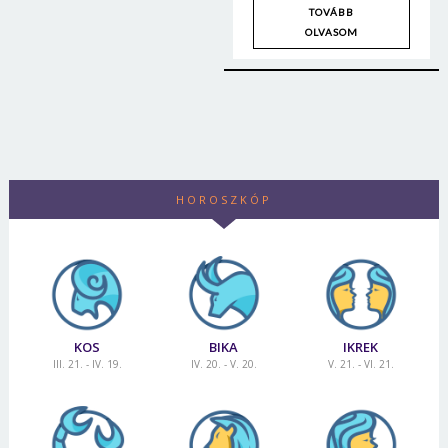
TOVÁBB
OLVASOM
HOROSZKÓP
KOS
BIKA
IKREK
III. 21. - IV. 19.
IV. 20. - V. 20.
V. 21. - VI. 21.