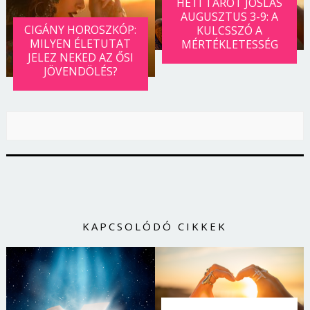
HETI TAROT JÓSLÁS
AUGUSZTUS 3-9: A
CIGÁNY HOROSZKÓP:
KULCSSZÓ A
MILYEN ÉLETUTAT
MÉRTÉKLETESSÉG
JELEZ NEKED AZ ŐSI
JÖVENDÖLÉS?
KAPCSOLÓDÓ CIKKEK
Borsonline bejelentkezés
E-mail cím vagy felhasználónév