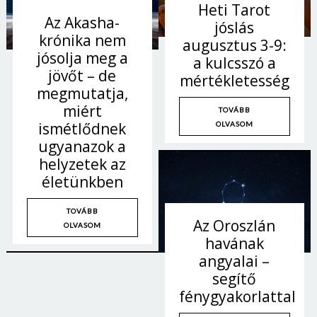
Heti Tarot
Jelszó
Az Akasha-
jóslás
krónika nem
augusztus 3-9:
jósolja meg a
a kulcsszó a
jövőt – de
Mégse
Bejelentkezés
mértékletesség
megmutatja,
miért
TOVÁBB
ismétlődnek
OLVASOM
ugyanazok a
helyzetek az
életünkben
TOVÁBB
Az Oroszlán
OLVASOM
havának
angyalai –
segítő
fénygyakorlattal