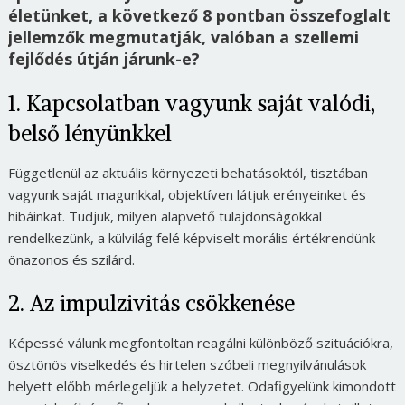
életünket, a következő 8 pontban összefoglalt
jellemzők megmutatják, valóban a szellemi
fejlődés útján járunk-e?
1. Kapcsolatban vagyunk saját valódi,
belső lényünkkel
Függetlenül az aktuális környezeti behatásoktól, tisztában
vagyunk saját magunkkal, objektíven látjuk erényeinket és
hibáinkat. Tudjuk, milyen alapvető tulajdonságokkal
rendelkezünk, a külvilág felé képviselt morális értékrendünk
önazonos és szilárd.
2. Az impulzivitás csökkenése
Képessé válunk megfontoltan reagálni különböző szituációkra,
ösztönös viselkedés és hirtelen szóbeli megnyilvánulások
helyett előbb mérlegeljük a helyzetet. Odafigyelünk kimondott