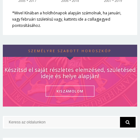
2005
2017
2006
2018
2007
2019
*Mivel Kínában a holdhónapok alapján számolnak, ha januári,
vagy februári születésű vagy, kattints ide a csillagjegyed
pontosításához.
SZEMÉLYRE SZABOTT HOROSZKÓP
Készítsd el saját részletes elemzésed, születésed
ideje és helye alapján!
KISZÁMOLOM