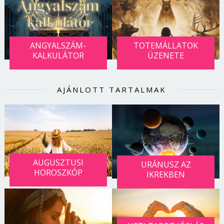
ANGYALSZÁM-
TOTEMÁLLATOK
KALKULÁTOR
ÜZENETE
AJÁNLOTT TARTALMAK
AUGUSZTUSI
URÁNUSZ AZ
HOROSZKÓP
IKREKBEN