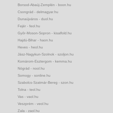
Borsod-Abaúj-Zemplén - boon.hu
Csongrád - delmagyar.hu
Dunaújváros - duol.hu
Fejér - feol.hu
Győr-Moson-Sopron - kisalfold.hu
Hajdú-Bihar - haon.hu
Heves - heol.hu
Jász-Nagykun-Szolnok - szoljon.hu
Komárom-Esztergom - kemma.hu
Nógrád - nool.hu
Somogy - sonline.hu
Szabolcs-Szatmár-Bereg - szon.hu
Tolna - teol.hu
Vas - vaol.hu
Veszprém - veol.hu
Zala - zaol.hu