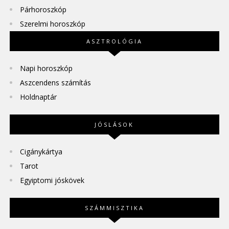
Párhoroszkóp
Szerelmi horoszkóp
ASZTROLÓGIA
Napi horoszkóp
Aszcendens számítás
Holdnaptár
JÓSLÁSOK
Cigánykártya
Tarot
Egyiptomi jóskövek
SZÁMMISZTIKA