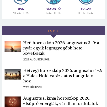
BAK
VÍZÖNTŐ
HALAK
XII. 22. - I. 19.
I. 20. - II. 18.
II. 19. - III. 20.
TOP 5
Heti horoszkóp 2026. augusztus 3-9: a
nyár egyik legragyogóbb hete
következik
2026. AUGUSZTUS 02.
Hétvégi horoszkóp 2026. augusztus 1-2:
a Halak Hold varázslatos hangulatot
hoz
2026. JÚLIUS 31.
Augusztusi kínai horoszkóp 2026:
elsöprő energiák, váratlan fordulatok