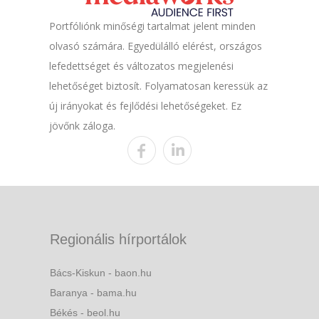
Portfóliónk minőségi tartalmat jelent minden
olvasó számára. Egyedülálló elérést, országos
lefedettséget és változatos megjelenési
lehetőséget biztosít. Folyamatosan keressük az
új irányokat és fejlődési lehetőségeket. Ez
jövőnk záloga.
Regionális hírportálok
Bács-Kiskun - baon.hu
Baranya - bama.hu
Békés - beol.hu