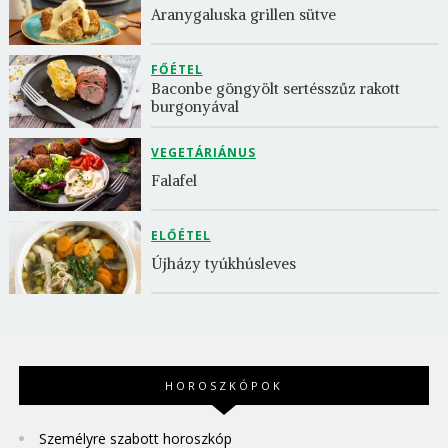
Aranygaluska grillen sütve
FŐÉTEL
Baconbe göngyölt sertésszűz rakott 
burgonyával
VEGETÁRIÁNUS
Falafel
ELŐÉTEL
Újházy tyúkhúsleves
HOROSZKÓPOK
Személyre szabott horoszkóp