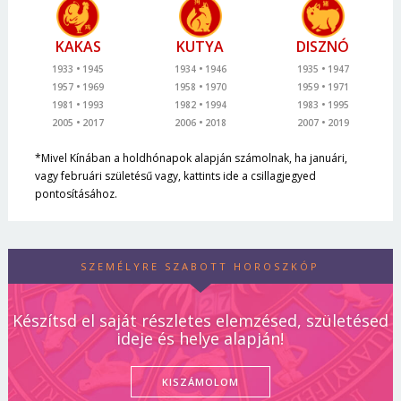
KAKAS
KUTYA
DISZNÓ
1933
1945
1934
1946
1935
1947
1957
1969
1958
1970
1959
1971
1981
1993
1982
1994
1983
1995
2005
2017
2006
2018
2007
2019
*Mivel Kínában a holdhónapok alapján számolnak, ha januári,
vagy februári születésű vagy, kattints ide a csillagjegyed
pontosításához.
SZEMÉLYRE SZABOTT HOROSZKÓP
Készítsd el saját részletes elemzésed, születésed
ideje és helye alapján!
KISZÁMOLOM