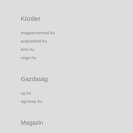
Közélet
magyarnemzet.hu
szabadfold.hu
hirtv.hu
origo.hu
Gazdaság
vg.hu
agrokep.hu
Magazin