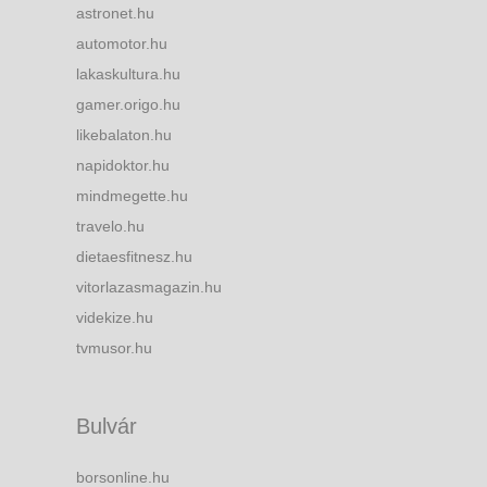
astronet.hu
automotor.hu
lakaskultura.hu
gamer.origo.hu
likebalaton.hu
napidoktor.hu
mindmegette.hu
travelo.hu
dietaesfitnesz.hu
vitorlazasmagazin.hu
videkize.hu
tvmusor.hu
Bulvár
borsonline.hu