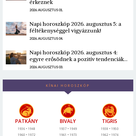
érkeznek
2026. AUGUSZTUS 01.
Napi horoszkóp 2026. augusztus 5: a
féltékenységgel vigyázzunk!
2026. AUGUSZTUS 04.
Napi horoszkóp 2026. augusztus 4:
egyre erősödnek a pozitív tendenciák...
2026. AUGUSZTUS 03.
KÍNAI HOROSZKÓP
PATKÁNY
BIVALY
TIGRIS
1936
1948
1937
1949
1938
1950
1960
1972
1961
1973
1962
1974