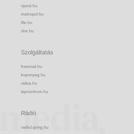
ripost.hu
metropol.hu
life.hu
she.hu
Szolgáltatás
freemail.hu
koponyeg.hu
videa.hu
lapcentrum.hu
Rádió
radio1gong.hu