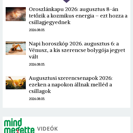
Oroszlánkapu 2026: augusztus 8-án
tetőzik a kozmikus energia – ezt hozza a
csillagjegyednek
2026.08.05.
Napi horoszkóp 2026. augusztus 6: a
Borsonline bejelentkezés
Vénusz, a kis szerencse bolygója jegyet
vált
E-mail cím vagy felhasználónév
2026.08.05.
Augusztusi szerencsenapok 2026:
ezeken a napokon állnak melléd a
Jelszó
csillagok
2026.08.05.
Mégse
Bejelentkezés
VIDEÓK