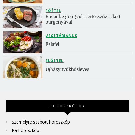
FŐÉTEL
Baconbe göngyölt sertésszűz rakott 
burgonyával
VEGETÁRIÁNUS
Falafel
ELŐÉTEL
Újházy tyúkhúsleves
HOROSZKÓPOK
Személyre szabott horoszkóp
Párhoroszkóp