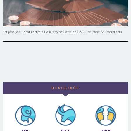
Ezt jósolja a Tarot kártya a Halk jegy szülötteinek 2025-re (fotó: Shutterstock)
HOROSZKÓP
KOS
BIKA
IKREK