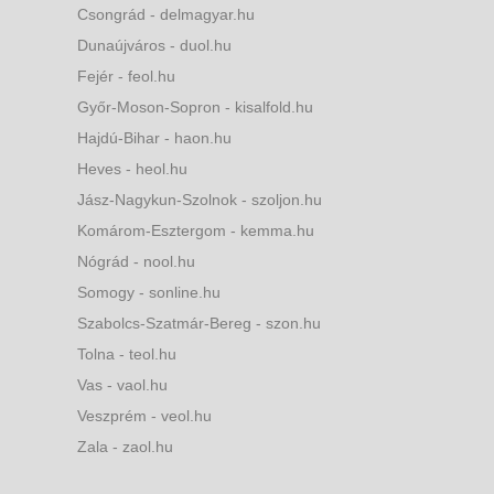
Csongrád - delmagyar.hu
Dunaújváros - duol.hu
Fejér - feol.hu
Győr-Moson-Sopron - kisalfold.hu
Hajdú-Bihar - haon.hu
Heves - heol.hu
Jász-Nagykun-Szolnok - szoljon.hu
Komárom-Esztergom - kemma.hu
Nógrád - nool.hu
Somogy - sonline.hu
Szabolcs-Szatmár-Bereg - szon.hu
Tolna - teol.hu
Vas - vaol.hu
Veszprém - veol.hu
Zala - zaol.hu