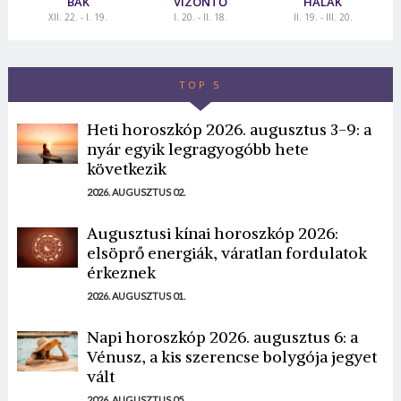
BAK
VÍZÖNTŐ
HALAK
XII. 22. - I. 19.
I. 20. - II. 18.
II. 19. - III. 20.
TOP 5
Heti horoszkóp 2026. augusztus 3-9: a
nyár egyik legragyogóbb hete
következik
2026. AUGUSZTUS 02.
Augusztusi kínai horoszkóp 2026:
elsöprő energiák, váratlan fordulatok
érkeznek
2026. AUGUSZTUS 01.
Napi horoszkóp 2026. augusztus 6: a
Vénusz, a kis szerencse bolygója jegyet
vált
2026. AUGUSZTUS 05.