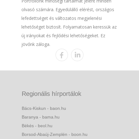
Portfóliónk minőségi tartalmat jelent minden
olvasó számára. Egyedülálló elérést, országos
lefedettséget és változatos megjelenési
lehetőséget biztosít. Folyamatosan keressük az
új irányokat és fejlődési lehetőségeket. Ez
jövőnk záloga.
Regionális hírportálok
Bács-Kiskun - baon.hu
Baranya - bama.hu
Békés - beol.hu
Borsod-Abaúj-Zemplén - boon.hu