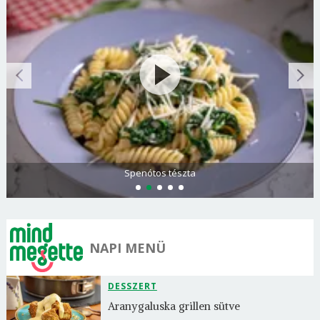
Olasz és görög paradicsomsaláta
NAPI MENÜ
DESSZERT
Aranygaluska grillen sütve