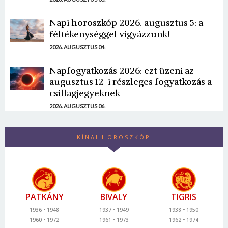
Napi horoszkóp 2026. augusztus 5: a
féltékenységgel vigyázzunk!
2026. AUGUSZTUS 04.
Napfogyatkozás 2026: ezt üzeni az
augusztus 12-i részleges fogyatkozás a
csillagjegyeknek
2026. AUGUSZTUS 06.
KÍNAI HOROSZKÓP
PATKÁNY
BIVALY
TIGRIS
1936
1948
1937
1949
1938
1950
1960
1972
1961
1973
1962
1974