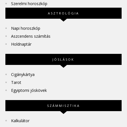
Szerelmi horoszkóp
ASZTROLÓGIA
Napi horoszkóp
Aszcendens számítás
Holdnaptár
JÓSLÁSOK
Cigánykártya
Tarot
Egyiptomi jóskövek
SZÁMMISZTIKA
Kalkulátor