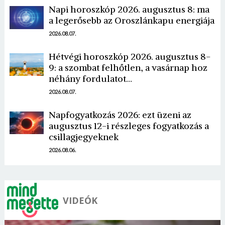
Napi horoszkóp 2026. augusztus 8: ma
a legerősebb az Oroszlánkapu energiája
2026.08.07.
Hétvégi horoszkóp 2026. augusztus 8-
9: a szombat felhőtlen, a vasárnap hoz
Borsonline bejelentkezés
néhány fordulatot…
2026.08.07.
E-mail cím vagy felhasználónév
Napfogyatkozás 2026: ezt üzeni az
augusztus 12-i részleges fogyatkozás a
csillagjegyeknek
Jelszó
2026.08.06.
Mégse
Bejelentkezés
VIDEÓK