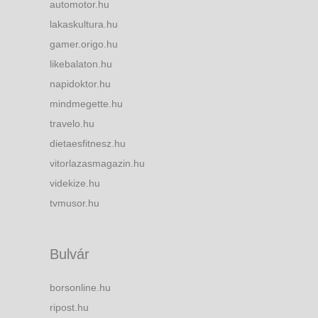
automotor.hu
lakaskultura.hu
gamer.origo.hu
likebalaton.hu
napidoktor.hu
mindmegette.hu
travelo.hu
dietaesfitnesz.hu
vitorlazasmagazin.hu
videkize.hu
tvmusor.hu
Bulvár
borsonline.hu
ripost.hu