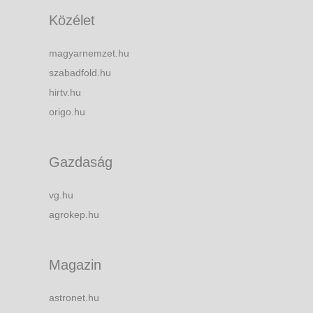
Közélet
magyarnemzet.hu
szabadfold.hu
hirtv.hu
origo.hu
Gazdaság
vg.hu
agrokep.hu
Magazin
astronet.hu