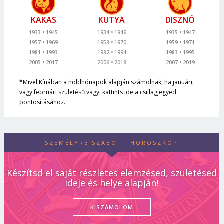
KAKAS
KUTYA
DISZNÓ
1933
1945
1934
1946
1935
1947
1957
1969
1958
1970
1959
1971
1981
1993
1982
1994
1983
1995
2005
2017
2006
2018
2007
2019
*Mivel Kínában a holdhónapok alapján számolnak, ha januári,
vagy februári születésű vagy, kattints ide a csillagjegyed
pontosításához.
SZEMÉLYRE SZABOTT HOROSZKÓP
Készítsd el saját részletes elemzésed, születésed
ideje és helye alapján!
KISZÁMOLOM