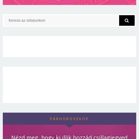
PÁRHOROSZKÓP
Nézd meg, hogy ki illik hozzád csillagjegyed