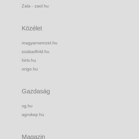
Zala - zaol.hu
Közélet
magyarnemzet.hu
szabadfold.hu
hirtv.hu
origo.hu
Gazdaság
vg.hu
agrokep.hu
Magazin