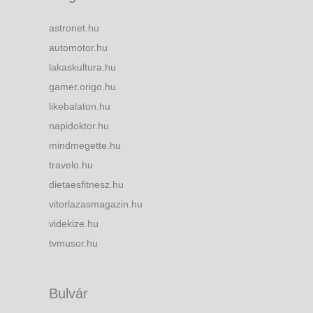
astronet.hu
automotor.hu
lakaskultura.hu
gamer.origo.hu
likebalaton.hu
napidoktor.hu
mindmegette.hu
travelo.hu
dietaesfitnesz.hu
vitorlazasmagazin.hu
videkize.hu
tvmusor.hu
Bulvár