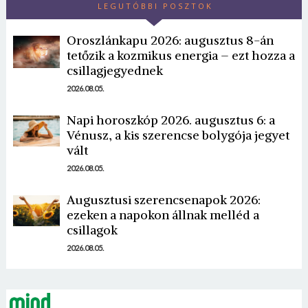
LEGUTÓBBI POSZTOK
Oroszlánkapu 2026: augusztus 8-án
tetőzik a kozmikus energia – ezt hozza a
csillagjegyednek
2026.08.05.
Napi horoszkóp 2026. augusztus 6: a
Borsonline bejelentkezés
Vénusz, a kis szerencse bolygója jegyet
vált
E-mail cím vagy felhasználónév
2026.08.05.
Augusztusi szerencsenapok 2026:
Jelszó
ezeken a napokon állnak melléd a
csillagok
2026.08.05.
Mégse
Bejelentkezés