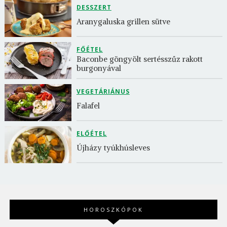
DESSZERT
Aranygaluska grillen sütve
FŐÉTEL
Baconbe göngyölt sertésszűz rakott 
burgonyával
VEGETÁRIÁNUS
Falafel
ELŐÉTEL
Újházy tyúkhúsleves
HOROSZKÓPOK