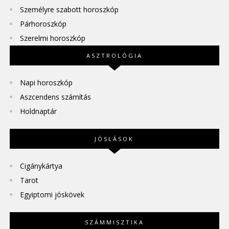
Személyre szabott horoszkóp
Párhoroszkóp
Szerelmi horoszkóp
ASZTROLÓGIA
Napi horoszkóp
Aszcendens számítás
Holdnaptár
JÓSLÁSOK
Cigánykártya
Tarot
Egyiptomi jóskövek
SZÁMMISZTIKA