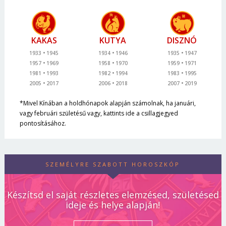
KAKAS
KUTYA
DISZNÓ
1933
1945
1934
1946
1935
1947
1957
1969
1958
1970
1959
1971
1981
1993
1982
1994
1983
1995
2005
2017
2006
2018
2007
2019
*Mivel Kínában a holdhónapok alapján számolnak, ha januári,
vagy februári születésű vagy, kattints ide a csillagjegyed
pontosításához.
SZEMÉLYRE SZABOTT HOROSZKÓP
Készítsd el saját részletes elemzésed, születésed
ideje és helye alapján!