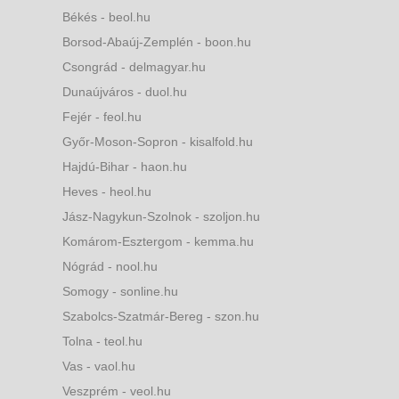
Békés - beol.hu
Borsod-Abaúj-Zemplén - boon.hu
Csongrád - delmagyar.hu
Dunaújváros - duol.hu
Fejér - feol.hu
Győr-Moson-Sopron - kisalfold.hu
Hajdú-Bihar - haon.hu
Heves - heol.hu
Jász-Nagykun-Szolnok - szoljon.hu
Komárom-Esztergom - kemma.hu
Nógrád - nool.hu
Somogy - sonline.hu
Szabolcs-Szatmár-Bereg - szon.hu
Tolna - teol.hu
Vas - vaol.hu
Veszprém - veol.hu