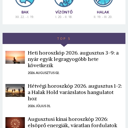
BAK
VÍZÖNTŐ
HALAK
XII. 22. - I. 19.
I. 20. - II. 18.
II. 19. - III. 20.
TOP 5
Heti horoszkóp 2026. augusztus 3-9: a
nyár egyik legragyogóbb hete
következik
2026. AUGUSZTUS 02.
Hétvégi horoszkóp 2026. augusztus 1-2:
a Halak Hold varázslatos hangulatot
hoz
2026. JÚLIUS 31.
Augusztusi kínai horoszkóp 2026:
elsöprő energiák, váratlan fordulatok