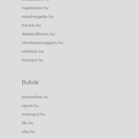
napidoktor.hu
mindmegette.hu
travelo.hu
dietaesfitnesz.hu
vitorlazasmagazin.hu
videkize.hu
tvmusor.hu
Bulvár
borsonline.hu
ripost.hu
metropol.hu
life.hu
she.hu