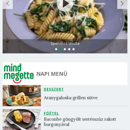
Spenótos tészta
NAPI MENÜ
DESSZERT
Aranygaluska grillen sütve
FŐÉTEL
Baconbe göngyölt sertésszűz rakott 
burgonyával