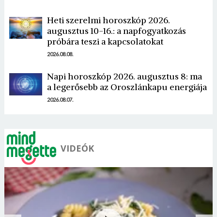
Heti szerelmi horoszkóp 2026.
augusztus 10-16.: a napfogyatkozás
próbára teszi a kapcsolatokat
Borsonline bejelentkezés
2026.08.08.
E-mail cím vagy felhasználónév
Napi horoszkóp 2026. augusztus 8: ma
a legerősebb az Oroszlánkapu energiája
2026.08.07.
Jelszó
VIDEÓK
Mégse
Bejelentkezés