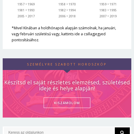
1957
1969
1958
1970
1959
1971
1981
1993
1982
1994
1983
1995
2005
2017
2006
2018
2007
2019
*Mivel Kínában a holdhónapok alapján számolnak, ha januári,
vagy februári születésű vagy, kattints ide a csillagjegyed
pontosításához.
SZEMÉLYRE SZABOTT HOROSZKÓP
Készítsd el saját részletes elemzésed, születésed
ideje és helye alapján!
KISZÁMOLOM