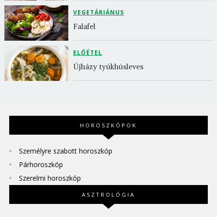
VEGETÁRIÁNUS
Falafel
ELŐÉTEL
Újházy tyúkhúsleves
HOROSZKÓPOK
Személyre szabott horoszkóp
Párhoroszkóp
Szerelmi horoszkóp
ASZTROLÓGIA