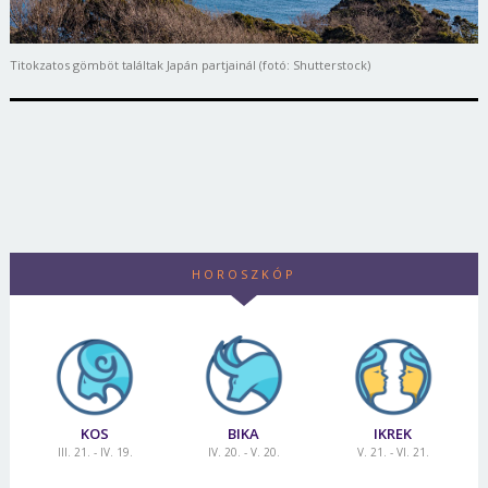
Titokzatos gömböt találtak Japán partjainál (fotó: Shutterstock)
HOROSZKÓP
KOS
BIKA
IKREK
III. 21. - IV. 19.
IV. 20. - V. 20.
V. 21. - VI. 21.