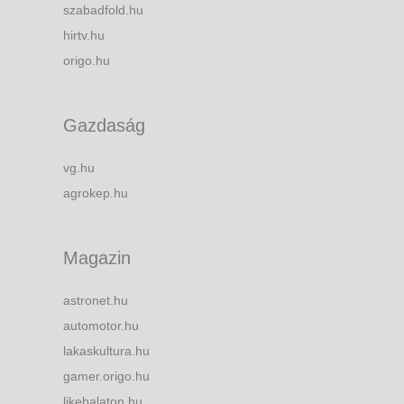
szabadfold.hu
hirtv.hu
origo.hu
Gazdaság
vg.hu
agrokep.hu
Magazin
astronet.hu
automotor.hu
lakaskultura.hu
gamer.origo.hu
likebalaton.hu