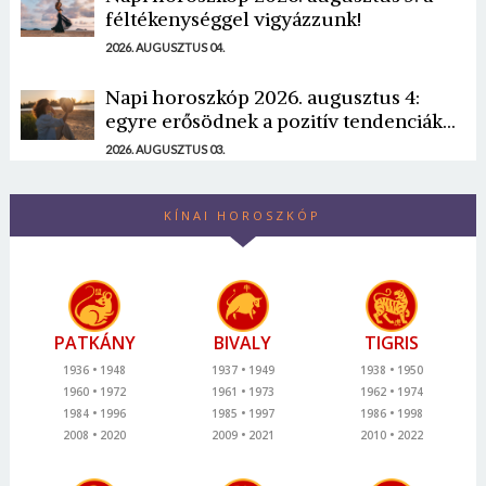
féltékenységgel vigyázzunk!
2026. AUGUSZTUS 04.
Napi horoszkóp 2026. augusztus 4:
egyre erősödnek a pozitív tendenciák...
2026. AUGUSZTUS 03.
KÍNAI HOROSZKÓP
PATKÁNY
BIVALY
TIGRIS
1936
1948
1937
1949
1938
1950
1960
1972
1961
1973
1962
1974
1984
1996
1985
1997
1986
1998
2008
2020
2009
2021
2010
2022