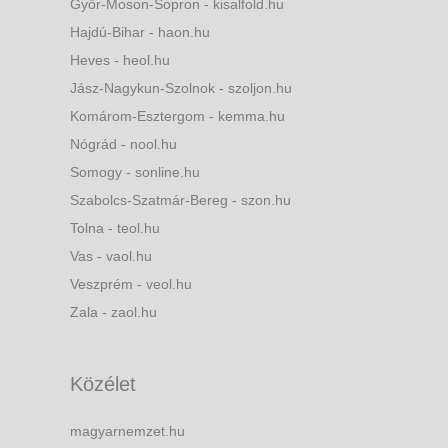
Győr-Moson-Sopron - kisalfold.hu
Hajdú-Bihar - haon.hu
Heves - heol.hu
Jász-Nagykun-Szolnok - szoljon.hu
Komárom-Esztergom - kemma.hu
Nógrád - nool.hu
Somogy - sonline.hu
Szabolcs-Szatmár-Bereg - szon.hu
Tolna - teol.hu
Vas - vaol.hu
Veszprém - veol.hu
Zala - zaol.hu
Közélet
magyarnemzet.hu