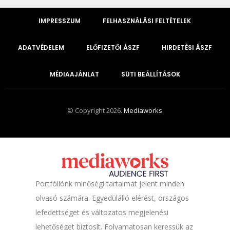
IMPRESSZUM
FELHASZNÁLÁSI FELTÉTELEK
ADATVÉDELEM
ELŐFIZETŐI ÁSZF
HIRDETÉSI ÁSZF
MÉDIAAJÁNLAT
SÜTI BEÁLLÍTÁSOK
© Copyright 2026.
Mediaworks
Portfóliónk minőségi tartalmat jelent minden
olvasó számára. Egyedülálló elérést, országos
lefedettséget és változatos megjelenési
lehetőséget biztosít. Folyamatosan keressük az