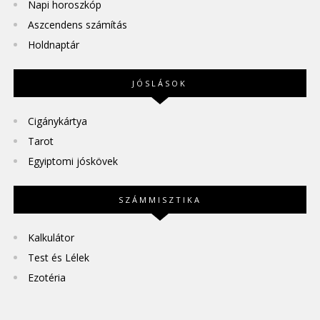
Napi horoszkóp
Aszcendens számítás
Holdnaptár
JÓSLÁSOK
Cigánykártya
Tarot
Egyiptomi jóskövek
SZÁMMISZTIKA
Kalkulátor
Test és Lélek
Ezotéria