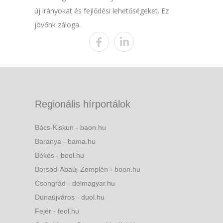
új irányokat és fejlődési lehetőségeket. Ez
jövőnk záloga.
Regionális hírportálok
Bács-Kiskun - baon.hu
Baranya - bama.hu
Békés - beol.hu
Borsod-Abaúj-Zemplén - boon.hu
Csongrád - delmagyar.hu
Dunaújváros - duol.hu
Fejér - feol.hu