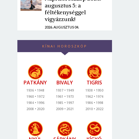
augusztus 5: a
féltékenységgel
vigyázzunk!
2026. AUGUSZTUS 04.
KÍNAI HOROSZKÓP
PATKÁNY
BIVALY
TIGRIS
1936
1948
1937
1949
1938
1950
1960
1972
1961
1973
1962
1974
1984
1996
1985
1997
1986
1998
2008
2020
2009
2021
2010
2022