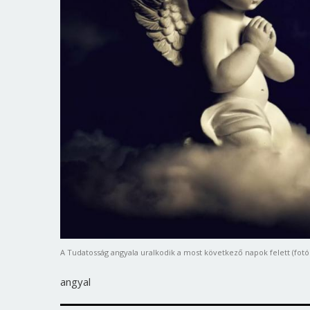
A Tudatosság angyala uralkodik a most következő napok felett (fotó
angyal