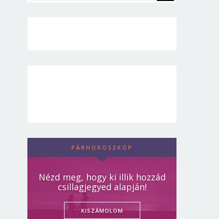
PÁRHOROSZKÓP
Nézd meg, hogy ki illik hozzád
csillagjegyed alapján!
KISZÁMOLOM