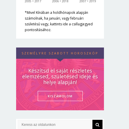
2005
2017
2006
2018
2007
2019
*Mivel Kínában a holdhónapok alapján
számolnak, ha januári, vagy februári
születésű vagy, kattints ide a csillagjegyed
pontosításához.
SZEMÉLYRE SZABOTT HOROSZKÓP
Készítsd el saját részletes
elemzésed, születésed ideje és
helye alapján!
KISZÁMOLOM