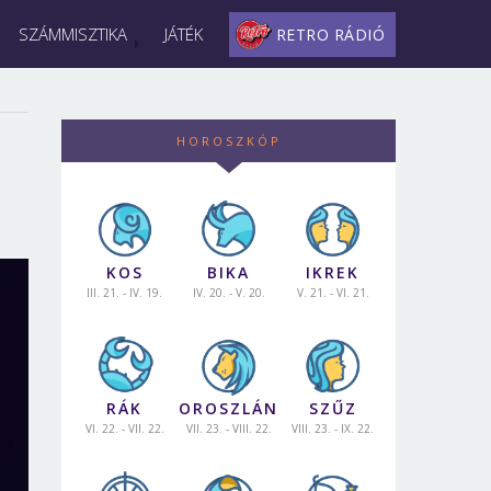
SZÁMMISZTIKA
JÁTÉK
RETRO RÁDIÓ
HOROSZKÓP
KOS
BIKA
IKREK
III. 21. - IV. 19.
IV. 20. - V. 20.
V. 21. - VI. 21.
RÁK
OROSZLÁN
SZŰZ
VI. 22. - VII. 22.
VII. 23. - VIII. 22.
VIII. 23. - IX. 22.