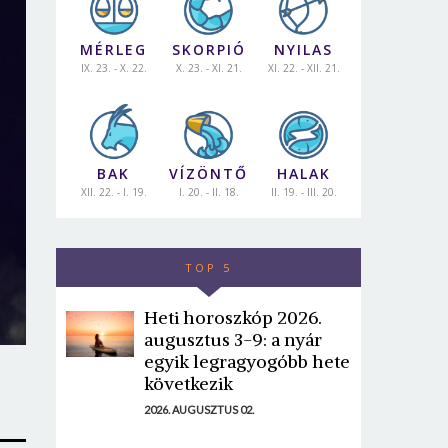
MÉRLEG
SKORPIÓ
NYILAS
IX. 23. - X. 22.
X. 23. - XI. 21.
XI. 22. - XII. 21.
BAK
VÍZÖNTŐ
HALAK
XII. 22. - I. 19.
I. 20. - II. 18.
II. 19. - III. 20.
TOP 5
Heti horoszkóp 2026.
augusztus 3-9: a nyár
egyik legragyogóbb hete
következik
2026. AUGUSZTUS 02.