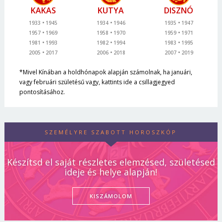
KAKAS
KUTYA
DISZNÓ
1933
1945
1934
1946
1935
1947
1957
1969
1958
1970
1959
1971
1981
1993
1982
1994
1983
1995
2005
2017
2006
2018
2007
2019
*Mivel Kínában a holdhónapok alapján számolnak, ha januári,
vagy februári születésű vagy, kattints ide a csillagjegyed
pontosításához.
SZEMÉLYRE SZABOTT HOROSZKÓP
Készítsd el saját részletes elemzésed, születésed
ideje és helye alapján!
KISZÁMOLOM