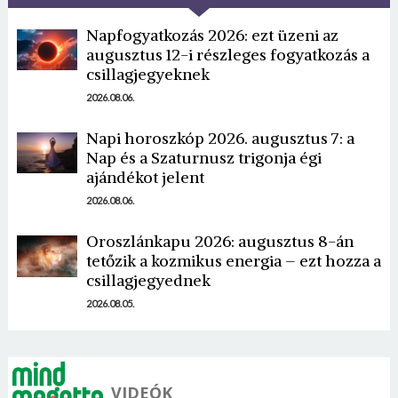
Napfogyatkozás 2026: ezt üzeni az
augusztus 12-i részleges fogyatkozás a
csillagjegyeknek
2026.08.06.
Napi horoszkóp 2026. augusztus 7: a
Borsonline bejelentkezés
Nap és a Szaturnusz trigonja égi
ajándékot jelent
E-mail cím vagy felhasználónév
2026.08.06.
Oroszlánkapu 2026: augusztus 8-án
tetőzik a kozmikus energia – ezt hozza a
Jelszó
csillagjegyednek
2026.08.05.
Mégse
Bejelentkezés
VIDEÓK