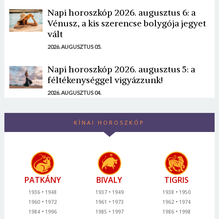
Napi horoszkóp 2026. augusztus 6: a
Vénusz, a kis szerencse bolygója jegyet
vált
2026. AUGUSZTUS 05.
Napi horoszkóp 2026. augusztus 5: a
féltékenységgel vigyázzunk!
2026. AUGUSZTUS 04.
KÍNAI HOROSZKÓP
PATKÁNY
BIVALY
TIGRIS
1936
1948
1937
1949
1938
1950
1960
1972
1961
1973
1962
1974
1984
1996
1985
1997
1986
1998