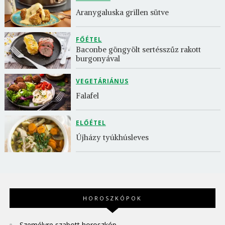
Aranygaluska grillen sütve
FŐÉTEL
Baconbe göngyölt sertésszűz rakott 
burgonyával
VEGETÁRIÁNUS
Falafel
ELŐÉTEL
Újházy tyúkhúsleves
HOROSZKÓPOK
Személyre szabott horoszkóp