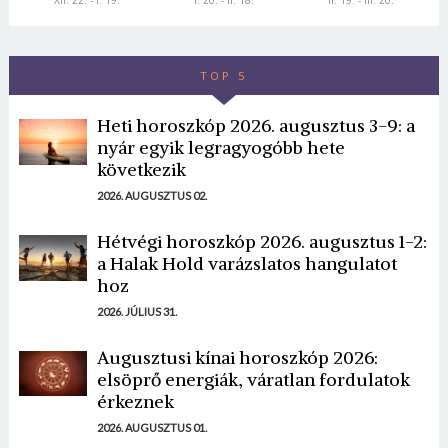
XII. 22. - I. 19.
I. 20. - II. 18.
II. 19. - III. 20.
TOP 5
Heti horoszkóp 2026. augusztus 3-9: a
nyár egyik legragyogóbb hete
következik
2026. AUGUSZTUS 02.
Hétvégi horoszkóp 2026. augusztus 1-2:
a Halak Hold varázslatos hangulatot
hoz
2026. JÚLIUS 31.
Augusztusi kínai horoszkóp 2026:
elsöprő energiák, váratlan fordulatok
érkeznek
2026. AUGUSZTUS 01.