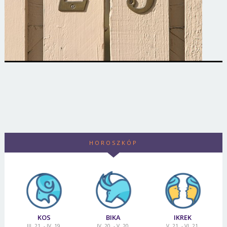
HOROSZKÓP
KOS
BIKA
IKREK
III. 21. - IV. 19.
IV. 20. - V. 20.
V. 21. - VI. 21.