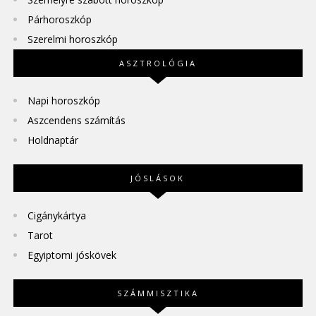
Párhoroszkóp
Szerelmi horoszkóp
ASZTROLÓGIA
Napi horoszkóp
Aszcendens számítás
Holdnaptár
JÓSLÁSOK
Cigánykártya
Tarot
Egyiptomi jóskövek
SZÁMMISZTIKA