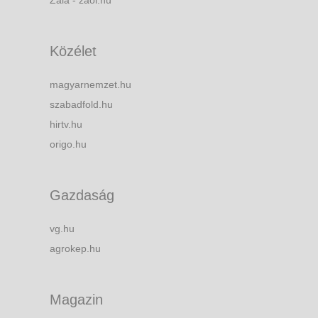
Zala - zaol.hu
Közélet
magyarnemzet.hu
szabadfold.hu
hirtv.hu
origo.hu
Gazdaság
vg.hu
agrokep.hu
Magazin