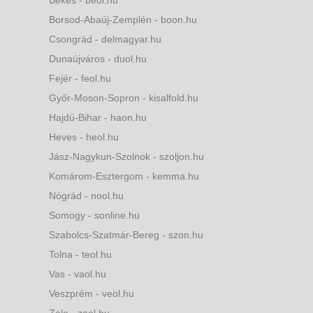
Békés - beol.hu
Borsod-Abaúj-Zemplén - boon.hu
Csongrád - delmagyar.hu
Dunaújváros - duol.hu
Fejér - feol.hu
Győr-Moson-Sopron - kisalfold.hu
Hajdú-Bihar - haon.hu
Heves - heol.hu
Jász-Nagykun-Szolnok - szoljon.hu
Komárom-Esztergom - kemma.hu
Nógrád - nool.hu
Somogy - sonline.hu
Szabolcs-Szatmár-Bereg - szon.hu
Tolna - teol.hu
Vas - vaol.hu
Veszprém - veol.hu