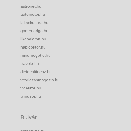
astronet.hu
automotor.hu
lakaskultura.hu
gamer.origo.hu
likebalaton.hu
napidoktor.hu
mindmegette.hu
travelo.hu
dietaesfitnesz.hu
vitorlazasmagazin.hu
videkize.hu
tvmusor.hu
Bulvár