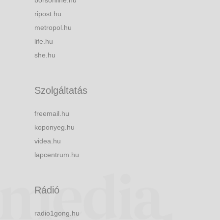
borsonline.hu
ripost.hu
metropol.hu
life.hu
she.hu
Szolgáltatás
freemail.hu
koponyeg.hu
videa.hu
lapcentrum.hu
Rádió
radio1gong.hu