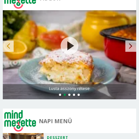
Spenótos palacsinta tejföllel töltve
NAPI MENÜ
DESSZERT