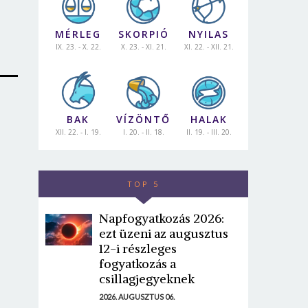
MÉRLEG
SKORPIÓ
NYILAS
IX. 23. - X. 22.
X. 23. - XI. 21.
XI. 22. - XII. 21.
BAK
VÍZÖNTŐ
HALAK
XII. 22. - I. 19.
I. 20. - II. 18.
II. 19. - III. 20.
TOP 5
Napfogyatkozás 2026:
ezt üzeni az augusztus
12-i részleges
fogyatkozás a
csillagjegyeknek
2026. AUGUSZTUS 06.