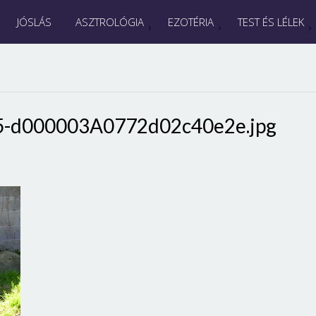
JÓSLÁS
ASZTROLÓGIA
EZOTÉRIA
TEST ÉS LÉLEK
5-d000003A0772d02c40e2e.jpg