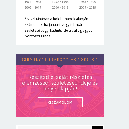
1981
1993
1982
1994
1983
1995
2005
2017
2006
2018
2007
2019
*Mivel Kínában a holdhónapok alapján
számolnak, ha januári, vagy februári
születésű vagy, kattints ide a csillagjegyed
pontosításához.
SZEMÉLYRE SZABOTT HOROSZKÓP
Készítsd el saját részletes
elemzésed, születésed ideje és
helye alapján!
KISZÁMOLOM