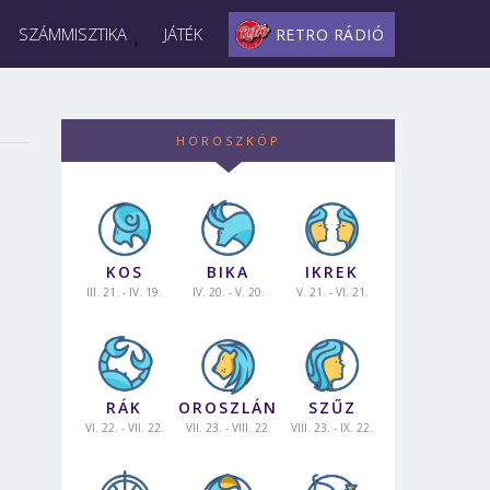
SZÁMMISZTIKA
JÁTÉK
RETRO RÁDIÓ
HOROSZKÓP
KOS
BIKA
IKREK
III. 21. - IV. 19.
IV. 20. - V. 20.
V. 21. - VI. 21.
RÁK
OROSZLÁN
SZŰZ
VI. 22. - VII. 22.
VII. 23. - VIII. 22.
VIII. 23. - IX. 22.