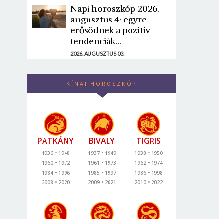
Napi horoszkóp 2026.
augusztus 4: egyre
erősödnek a pozitív
tendenciák...
2026. AUGUSZTUS 03.
KÍNAI HOROSZKÓP
PATKÁNY
BIVALY
TIGRIS
1936
1948
1937
1949
1938
1950
1960
1972
1961
1973
1962
1974
1984
1996
1985
1997
1986
1998
2008
2020
2009
2021
2010
2022