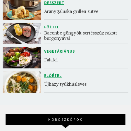
DESSZERT
Aranygaluska grillen sütve
FŐÉTEL
Baconbe göngyölt sertésszűz rakott 
burgonyával
VEGETÁRIÁNUS
Falafel
ELŐÉTEL
Újházy tyúkhúsleves
HOROSZKÓPOK