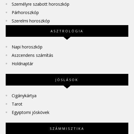
Személyre szabott horoszkóp
Párhoroszkóp
Szerelmi horoszkóp
ASZTROLÓGIA
Napi horoszkóp
Aszcendens számítás
Holdnaptár
JÓSLÁSOK
Cigánykártya
Tarot
Egyiptomi jóskövek
SZÁMMISZTIKA