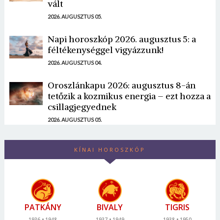
vált
2026. AUGUSZTUS 05.
Napi horoszkóp 2026. augusztus 5: a
féltékenységgel vigyázzunk!
2026. AUGUSZTUS 04.
Oroszlánkapu 2026: augusztus 8-án
tetőzik a kozmikus energia – ezt hozza a
csillagjegyednek
2026. AUGUSZTUS 05.
KÍNAI HOROSZKÓP
PATKÁNY
BIVALY
TIGRIS
1936
1948
1937
1949
1938
1950