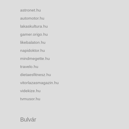
astronet.hu
automotor.hu
lakaskultura.hu
gamer.origo.hu
likebalaton.hu
napidoktor.hu
mindmegette.hu
travelo.hu
dietaesfitnesz.hu
vitorlazasmagazin.hu
videkize.hu
tvmusor.hu
Bulvár