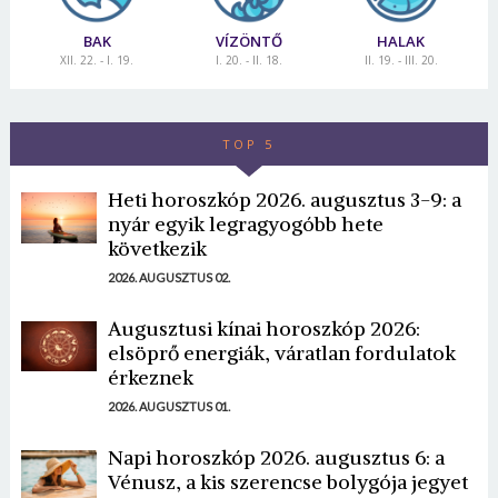
BAK
VÍZÖNTŐ
HALAK
XII. 22. - I. 19.
I. 20. - II. 18.
II. 19. - III. 20.
TOP 5
Heti horoszkóp 2026. augusztus 3-9: a
nyár egyik legragyogóbb hete
következik
2026. AUGUSZTUS 02.
Augusztusi kínai horoszkóp 2026:
elsöprő energiák, váratlan fordulatok
érkeznek
2026. AUGUSZTUS 01.
Napi horoszkóp 2026. augusztus 6: a
Vénusz, a kis szerencse bolygója jegyet