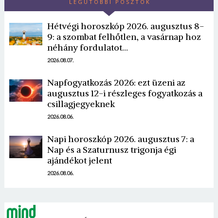
LEGUTÓBBI POSZTOK
Hétvégi horoszkóp 2026. augusztus 8-
9: a szombat felhőtlen, a vasárnap hoz
néhány fordulatot…
2026.08.07.
Napfogyatkozás 2026: ezt üzeni az
Borsonline bejelentkezés
augusztus 12-i részleges fogyatkozás a
csillagjegyeknek
E-mail cím vagy felhasználónév
2026.08.06.
Napi horoszkóp 2026. augusztus 7: a
Jelszó
Nap és a Szaturnusz trigonja égi
ajándékot jelent
2026.08.06.
Mégse
Bejelentkezés