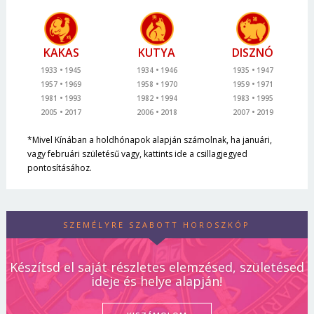
KAKAS
KUTYA
DISZNÓ
1933
1945
1934
1946
1935
1947
1957
1969
1958
1970
1959
1971
1981
1993
1982
1994
1983
1995
2005
2017
2006
2018
2007
2019
*Mivel Kínában a holdhónapok alapján számolnak, ha januári,
vagy februári születésű vagy, kattints ide a csillagjegyed
pontosításához.
SZEMÉLYRE SZABOTT HOROSZKÓP
Készítsd el saját részletes elemzésed, születésed
ideje és helye alapján!