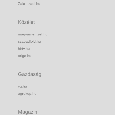
Zala - zaol.hu
Közélet
magyarnemzet.hu
szabadfold.hu
hirtv.hu
origo.hu
Gazdaság
vg.hu
agrokep.hu
Magazin