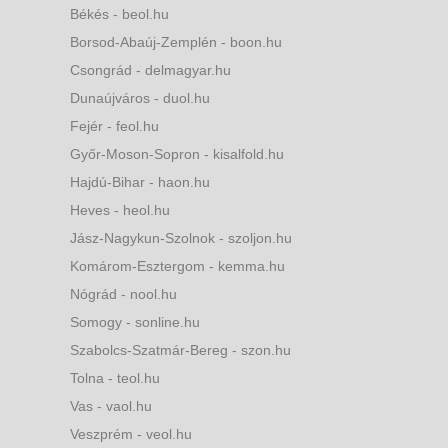
Békés - beol.hu
Borsod-Abaúj-Zemplén - boon.hu
Csongrád - delmagyar.hu
Dunaújváros - duol.hu
Fejér - feol.hu
Győr-Moson-Sopron - kisalfold.hu
Hajdú-Bihar - haon.hu
Heves - heol.hu
Jász-Nagykun-Szolnok - szoljon.hu
Komárom-Esztergom - kemma.hu
Nógrád - nool.hu
Somogy - sonline.hu
Szabolcs-Szatmár-Bereg - szon.hu
Tolna - teol.hu
Vas - vaol.hu
Veszprém - veol.hu