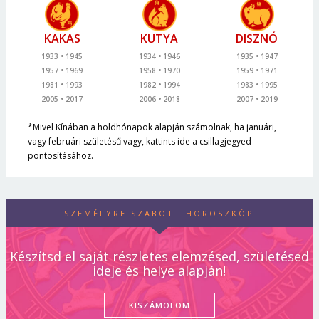
KAKAS
KUTYA
DISZNÓ
1933
1945
1934
1946
1935
1947
1957
1969
1958
1970
1959
1971
1981
1993
1982
1994
1983
1995
2005
2017
2006
2018
2007
2019
*Mivel Kínában a holdhónapok alapján számolnak, ha januári,
vagy februári születésű vagy, kattints ide a csillagjegyed
pontosításához.
SZEMÉLYRE SZABOTT HOROSZKÓP
Készítsd el saját részletes elemzésed, születésed
ideje és helye alapján!
KISZÁMOLOM