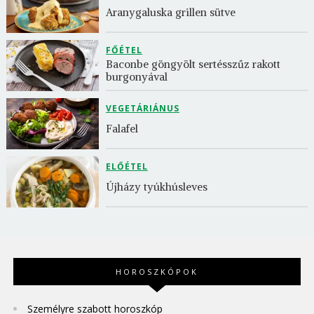
Aranygaluska grillen sütve
FŐÉTEL
Baconbe göngyölt sertésszűz rakott 
burgonyával
VEGETÁRIÁNUS
Falafel
ELŐÉTEL
Újházy tyúkhúsleves
HOROSZKÓPOK
Személyre szabott horoszkóp