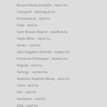
Borsod-Abaúj-Zemplén - boon.hu
Csongrád - delmagyar.hu
Dunaújváros - duol.hu
Fejér - feol.hu
Győr-Moson-Sopron - kisalfold.hu
Hajdú-Bihar - haon.hu
Heves - heol.hu
Jász-Nagykun-Szolnok - szoljon.hu
Komárom-Esztergom - kemma.hu
Nógrád - nool.hu
Somogy - sonline.hu
Szabolcs-Szatmár-Bereg - szon.hu
Tolna - teol.hu
Vas - vaol.hu
Veszprém - veol.hu
Zala - zaol.hu