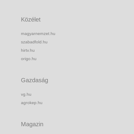
Közélet
magyarnemzet.hu
szabadfold.hu
hirtv.hu
origo.hu
Gazdaság
vg.hu
agrokep.hu
Magazin