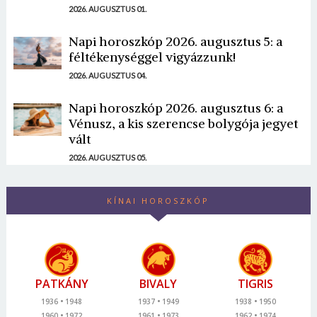
2026. AUGUSZTUS 01.
Napi horoszkóp 2026. augusztus 5: a
féltékenységgel vigyázzunk!
2026. AUGUSZTUS 04.
Napi horoszkóp 2026. augusztus 6: a
Vénusz, a kis szerencse bolygója jegyet
vált
2026. AUGUSZTUS 05.
KÍNAI HOROSZKÓP
PATKÁNY
BIVALY
TIGRIS
1936
1948
1937
1949
1938
1950
1960
1972
1961
1973
1962
1974