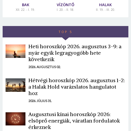
BAK
VÍZÖNTŐ
HALAK
XII. 22. - I. 19.
I. 20. - II. 18.
II. 19. - III. 20.
TOP 5
Heti horoszkóp 2026. augusztus 3-9: a
nyár egyik legragyogóbb hete
következik
2026. AUGUSZTUS 02.
Hétvégi horoszkóp 2026. augusztus 1-2:
a Halak Hold varázslatos hangulatot
hoz
2026. JÚLIUS 31.
Augusztusi kínai horoszkóp 2026:
elsöprő energiák, váratlan fordulatok
érkeznek