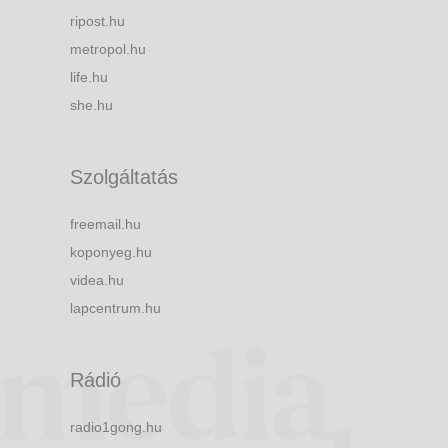
ripost.hu
metropol.hu
life.hu
she.hu
Szolgáltatás
freemail.hu
koponyeg.hu
videa.hu
lapcentrum.hu
Rádió
radio1gong.hu