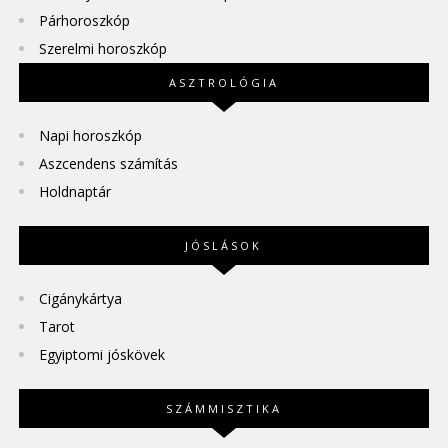
Párhoroszkóp
Szerelmi horoszkóp
ASZTROLÓGIA
Napi horoszkóp
Aszcendens számítás
Holdnaptár
JÓSLÁSOK
Cigánykártya
Tarot
Egyiptomi jóskövek
SZÁMMISZTIKA