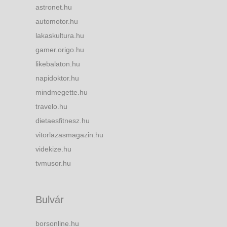
astronet.hu
automotor.hu
lakaskultura.hu
gamer.origo.hu
likebalaton.hu
napidoktor.hu
mindmegette.hu
travelo.hu
dietaesfitnesz.hu
vitorlazasmagazin.hu
videkize.hu
tvmusor.hu
Bulvár
borsonline.hu