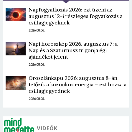
Napfogyatkozás 2026: ezt üzeni az
augusztus 12-i részleges fogyatkozás a
csillagjegyeknek
2026.08.06.
Napi horoszkóp 2026. augusztus 7: a
Borsonline bejelentkezés
Nap és a Szaturnusz trigonja égi
ajándékot jelent
E-mail cím vagy felhasználónév
2026.08.06.
Oroszlánkapu 2026: augusztus 8-án
tetőzik a kozmikus energia – ezt hozza a
Jelszó
csillagjegyednek
2026.08.05.
Mégse
Bejelentkezés
VIDEÓK