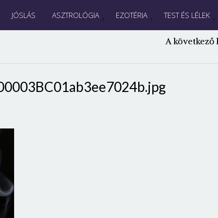
JÓSLÁS
ASZTROLÓGIA
EZOTÉRIA
TEST ÉS LÉLEK
A következő 
00003BC01ab3ee7024b.jpg