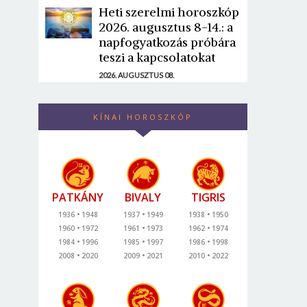
Heti szerelmi horoszkóp
2026. augusztus 8-14.: a
napfogyatkozás próbára
teszi a kapcsolatokat
2026. AUGUSZTUS 08.
KÍNAI HOROSZKÓP
PATKÁNY
BIVALY
TIGRIS
1936
1948
1937
1949
1938
1950
1960
1972
1961
1973
1962
1974
1984
1996
1985
1997
1986
1998
2008
2020
2009
2021
2010
2022