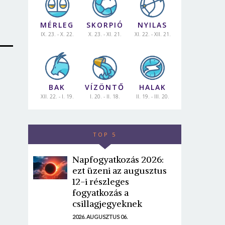
MÉRLEG
SKORPIÓ
NYILAS
IX. 23. - X. 22.
X. 23. - XI. 21.
XI. 22. - XII. 21.
BAK
VÍZÖNTŐ
HALAK
XII. 22. - I. 19.
I. 20. - II. 18.
II. 19. - III. 20.
TOP 5
Napfogyatkozás 2026:
ezt üzeni az augusztus
12-i részleges
fogyatkozás a
csillagjegyeknek
2026. AUGUSZTUS 06.