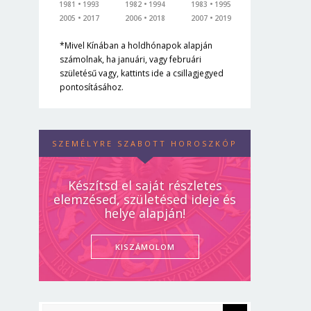
1981
1993
1982
1994
1983
1995
2005
2017
2006
2018
2007
2019
*Mivel Kínában a holdhónapok alapján
számolnak, ha januári, vagy februári
születésű vagy, kattints ide a csillagjegyed
pontosításához.
SZEMÉLYRE SZABOTT HOROSZKÓP
Készítsd el saját részletes
elemzésed, születésed ideje és
helye alapján!
KISZÁMOLOM