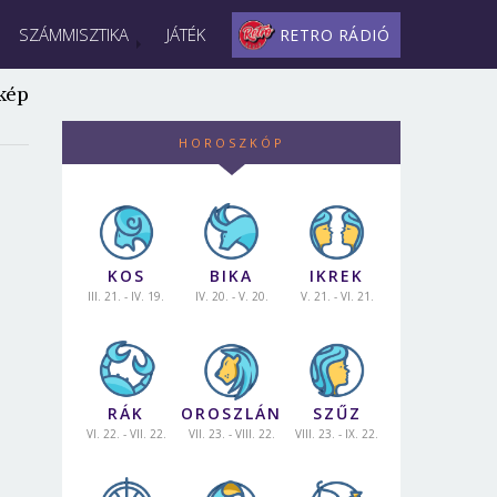
SZÁMMISZTIKA
JÁTÉK
RETRO RÁDIÓ
kép
HOROSZKÓP
KOS
BIKA
IKREK
III. 21. - IV. 19.
IV. 20. - V. 20.
V. 21. - VI. 21.
RÁK
OROSZLÁN
SZŰZ
VI. 22. - VII. 22.
VII. 23. - VIII. 22.
VIII. 23. - IX. 22.