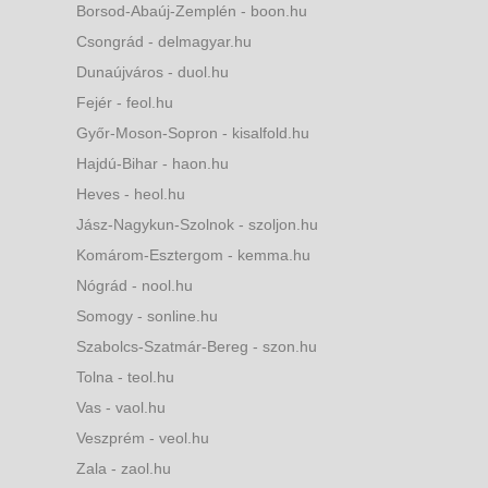
Borsod-Abaúj-Zemplén - boon.hu
Csongrád - delmagyar.hu
Dunaújváros - duol.hu
Fejér - feol.hu
Győr-Moson-Sopron - kisalfold.hu
Hajdú-Bihar - haon.hu
Heves - heol.hu
Jász-Nagykun-Szolnok - szoljon.hu
Komárom-Esztergom - kemma.hu
Nógrád - nool.hu
Somogy - sonline.hu
Szabolcs-Szatmár-Bereg - szon.hu
Tolna - teol.hu
Vas - vaol.hu
Veszprém - veol.hu
Zala - zaol.hu