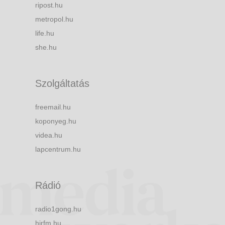
ripost.hu
metropol.hu
life.hu
she.hu
Szolgáltatás
freemail.hu
koponyeg.hu
videa.hu
lapcentrum.hu
Rádió
radio1gong.hu
hirfm.hu