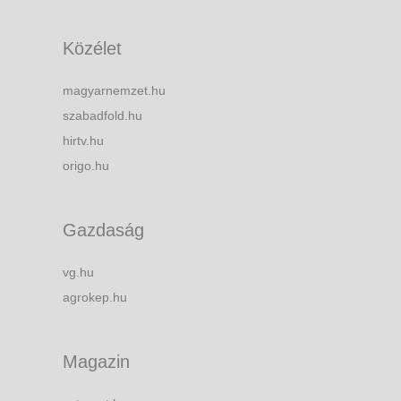
Közélet
magyarnemzet.hu
szabadfold.hu
hirtv.hu
origo.hu
Gazdaság
vg.hu
agrokep.hu
Magazin