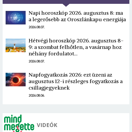
Napi horoszkóp 2026. augusztus 8: ma
a legerősebb az Oroszlánkapu energiája
2026.08.07.
Hétvégi horoszkóp 2026. augusztus 8-
9: a szombat felhőtlen, a vasárnap hoz
Borsonline bejelentkezés
néhány fordulatot…
E-mail cím vagy felhasználónév
2026.08.07.
Napfogyatkozás 2026: ezt üzeni az
augusztus 12-i részleges fogyatkozás a
Jelszó
csillagjegyeknek
2026.08.06.
Mégse
Bejelentkezés
VIDEÓK