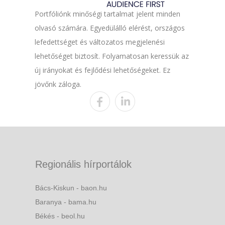
Portfóliónk minőségi tartalmat jelent minden
olvasó számára. Egyedülálló elérést, országos
lefedettséget és változatos megjelenési
lehetőséget biztosít. Folyamatosan keressük az
új irányokat és fejlődési lehetőségeket. Ez
jövőnk záloga.
Regionális hírportálok
Bács-Kiskun - baon.hu
Baranya - bama.hu
Békés - beol.hu