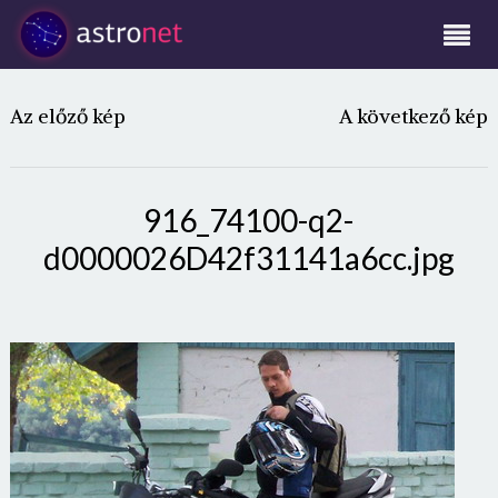
Az előző kép
A következő kép
916_74100-q2-
d0000026D42f31141a6cc.jpg