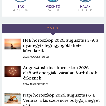
BAK
VÍZÖNTŐ
HALAK
XII. 22. - I. 19.
I. 20. - II. 18.
II. 19. - III. 20.
TOP 5
Heti horoszkóp 2026. augusztus 3-9: a
nyár egyik legragyogóbb hete
következik
2026. AUGUSZTUS 02.
Augusztusi kínai horoszkóp 2026:
elsöprő energiák, váratlan fordulatok
érkeznek
2026. AUGUSZTUS 01.
Napi horoszkóp 2026. augusztus 6: a
Vénusz, a kis szerencse bolygója jegyet
vált