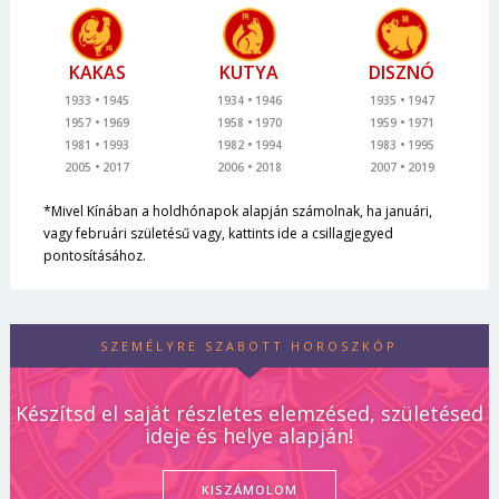
KAKAS
KUTYA
DISZNÓ
1933
1945
1934
1946
1935
1947
1957
1969
1958
1970
1959
1971
1981
1993
1982
1994
1983
1995
2005
2017
2006
2018
2007
2019
*Mivel Kínában a holdhónapok alapján számolnak, ha januári,
vagy februári születésű vagy, kattints ide a csillagjegyed
pontosításához.
SZEMÉLYRE SZABOTT HOROSZKÓP
Készítsd el saját részletes elemzésed, születésed
ideje és helye alapján!
KISZÁMOLOM