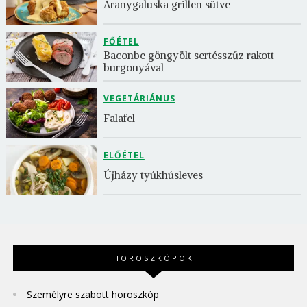
Aranygaluska grillen sütve
FŐÉTEL
Baconbe göngyölt sertésszűz rakott 
burgonyával
VEGETÁRIÁNUS
Falafel
ELŐÉTEL
Újházy tyúkhúsleves
HOROSZKÓPOK
Személyre szabott horoszkóp