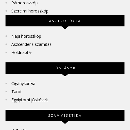
Párhoroszkóp
Szerelmi horoszkóp
ASZTROLÓGIA
Napi horoszkóp
Aszcendens számítás
Holdnaptár
JÓSLÁSOK
Cigánykártya
Tarot
Egyiptomi jóskövek
SZÁMMISZTIKA