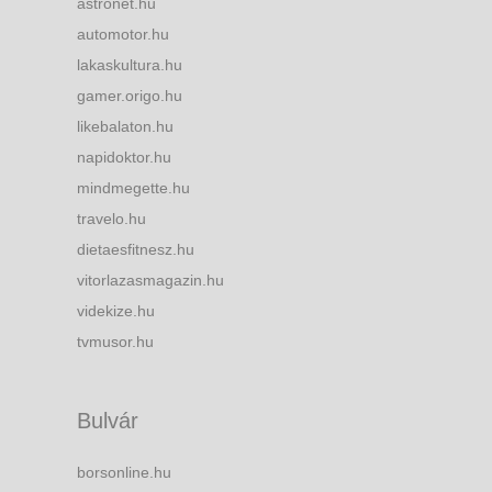
astronet.hu
automotor.hu
lakaskultura.hu
gamer.origo.hu
likebalaton.hu
napidoktor.hu
mindmegette.hu
travelo.hu
dietaesfitnesz.hu
vitorlazasmagazin.hu
videkize.hu
tvmusor.hu
Bulvár
borsonline.hu