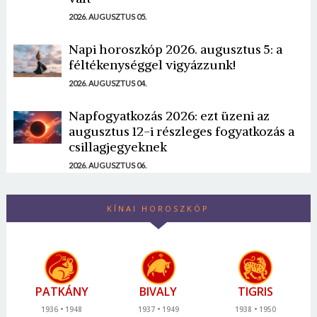
2026. AUGUSZTUS 05.
Napi horoszkóp 2026. augusztus 5: a
féltékenységgel vigyázzunk!
2026. AUGUSZTUS 04.
Napfogyatkozás 2026: ezt üzeni az
augusztus 12-i részleges fogyatkozás a
csillagjegyeknek
2026. AUGUSZTUS 06.
KÍNAI HOROSZKÓP
PATKÁNY
BIVALY
TIGRIS
1936
1948
1937
1949
1938
1950