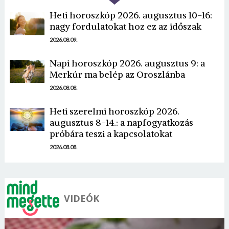
Heti horoszkóp 2026. augusztus 10-16:
nagy fordulatokat hoz ez az időszak
2026.08.09.
Napi horoszkóp 2026. augusztus 9: a
Borsonline bejelentkezés
Merkúr ma belép az Oroszlánba
2026.08.08.
E-mail cím vagy felhasználónév
Heti szerelmi horoszkóp 2026.
augusztus 8-14.: a napfogyatkozás
próbára teszi a kapcsolatokat
Jelszó
2026.08.08.
Mégse
Bejelentkezés
VIDEÓK