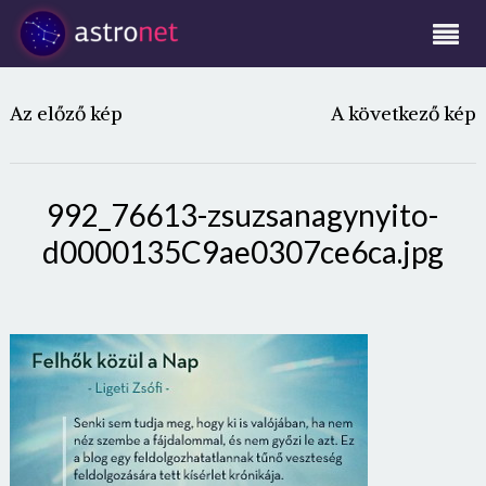
Az előző kép
A következő kép
992_76613-zsuzsanagynyito-
d0000135C9ae0307ce6ca.jpg