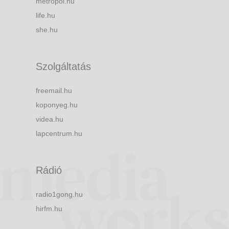
metropol.hu
life.hu
she.hu
Szolgáltatás
freemail.hu
koponyeg.hu
videa.hu
lapcentrum.hu
Rádió
radio1gong.hu
hirfm.hu