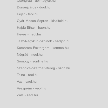
Csongrád - delmagyar.hu
Dunaújváros - duol.hu
Fejér - feol.hu
Győr-Moson-Sopron - kisalfold.hu
Hajdú-Bihar - haon.hu
Heves - heol.hu
Jász-Nagykun-Szolnok - szoljon.hu
Komárom-Esztergom - kemma.hu
Nógrád - nool.hu
Somogy - sonline.hu
Szabolcs-Szatmár-Bereg - szon.hu
Tolna - teol.hu
Vas - vaol.hu
Veszprém - veol.hu
Zala - zaol.hu