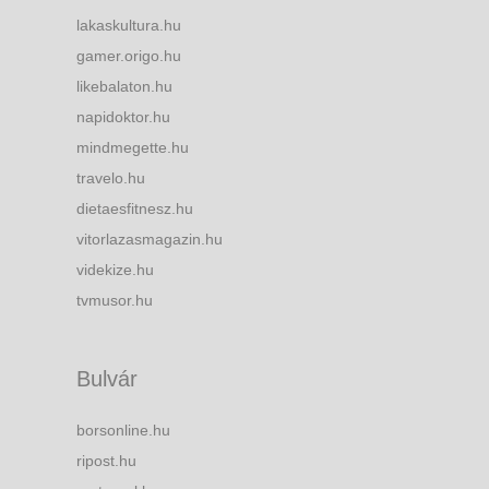
lakaskultura.hu
gamer.origo.hu
likebalaton.hu
napidoktor.hu
mindmegette.hu
travelo.hu
dietaesfitnesz.hu
vitorlazasmagazin.hu
videkize.hu
tvmusor.hu
Bulvár
borsonline.hu
ripost.hu