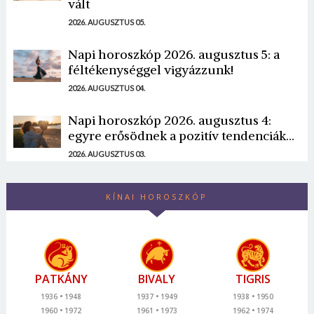
vált
2026. AUGUSZTUS 05.
Napi horoszkóp 2026. augusztus 5: a
féltékenységgel vigyázzunk!
2026. AUGUSZTUS 04.
Napi horoszkóp 2026. augusztus 4:
egyre erősödnek a pozitív tendenciák...
2026. AUGUSZTUS 03.
KÍNAI HOROSZKÓP
PATKÁNY
BIVALY
TIGRIS
1936
1948
1937
1949
1938
1950
1960
1972
1961
1973
1962
1974