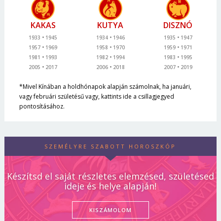
KAKAS
KUTYA
DISZNÓ
1933
1945
1934
1946
1935
1947
1957
1969
1958
1970
1959
1971
1981
1993
1982
1994
1983
1995
2005
2017
2006
2018
2007
2019
*Mivel Kínában a holdhónapok alapján számolnak, ha januári,
vagy februári születésű vagy, kattints ide a csillagjegyed
pontosításához.
SZEMÉLYRE SZABOTT HOROSZKÓP
Készítsd el saját részletes elemzésed, születésed
ideje és helye alapján!
KISZÁMOLOM