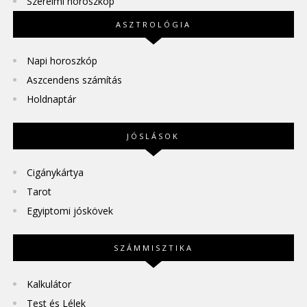
Szerelmi horoszkóp
ASZTROLÓGIA
Napi horoszkóp
Aszcendens számítás
Holdnaptár
JÓSLÁSOK
Cigánykártya
Tarot
Egyiptomi jóskövek
SZÁMMISZTIKA
Kalkulátor
Test és Lélek