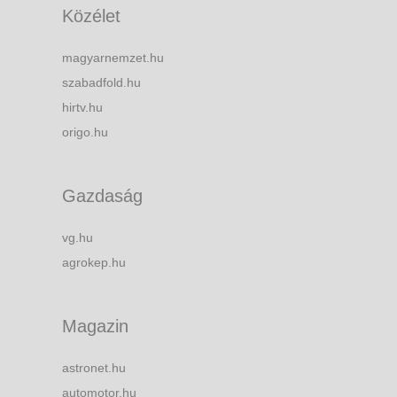
Közélet
magyarnemzet.hu
szabadfold.hu
hirtv.hu
origo.hu
Gazdaság
vg.hu
agrokep.hu
Magazin
astronet.hu
automotor.hu