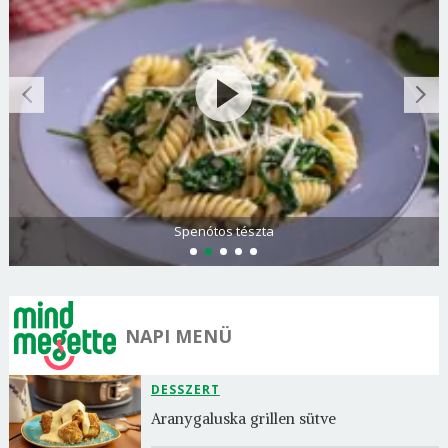
Spenótos tészta
NAPI MENÜ
DESSZERT
Aranygaluska grillen sütve