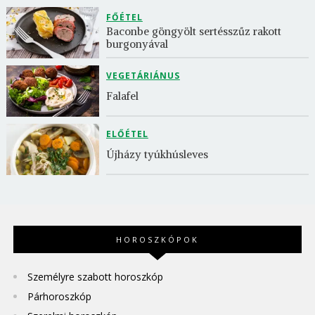
FŐÉTEL
Baconbe göngyölt sertésszűz rakott 
burgonyával
VEGETÁRIÁNUS
Falafel
ELŐÉTEL
Újházy tyúkhúsleves
HOROSZKÓPOK
Személyre szabott horoszkóp
Párhoroszkóp