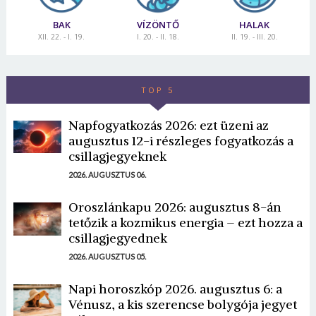
BAK
VÍZÖNTŐ
HALAK
XII. 22. - I. 19.
I. 20. - II. 18.
II. 19. - III. 20.
TOP 5
Napfogyatkozás 2026: ezt üzeni az
augusztus 12-i részleges fogyatkozás a
csillagjegyeknek
2026. AUGUSZTUS 06.
Oroszlánkapu 2026: augusztus 8-án
tetőzik a kozmikus energia – ezt hozza a
csillagjegyednek
2026. AUGUSZTUS 05.
Napi horoszkóp 2026. augusztus 6: a
Vénusz, a kis szerencse bolygója jegyet