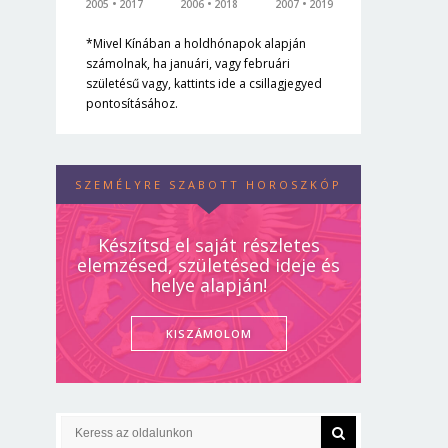
2005
2017
2006
2018
2007
2019
*Mivel Kínában a holdhónapok alapján
számolnak, ha januári, vagy februári
születésű vagy, kattints ide a csillagjegyed
pontosításához.
SZEMÉLYRE SZABOTT HOROSZKÓP
Készítsd el saját részletes
elemzésed, születésed ideje és
helye alapján!
KISZÁMOLOM