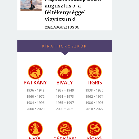
augusztus 5: a
féltékenységgel
vigyázzunk!
2026. AUGUSZTUS 04.
KÍNAI HOROSZKÓP
PATKÁNY
BIVALY
TIGRIS
1936
1948
1937
1949
1938
1950
1960
1972
1961
1973
1962
1974
1984
1996
1985
1997
1986
1998
2008
2020
2009
2021
2010
2022