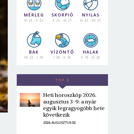
MÉRLEG
SKORPIÓ
NYILAS
IX. 23. - X. 22.
X. 23. - XI. 21.
XI. 22. - XII. 21.
BAK
VÍZÖNTŐ
HALAK
XII. 22. - I. 19.
I. 20. - II. 18.
II. 19. - III. 20.
TOP 5
Heti horoszkóp 2026.
augusztus 3-9: a nyár
egyik legragyogóbb hete
következik
2026. AUGUSZTUS 02.