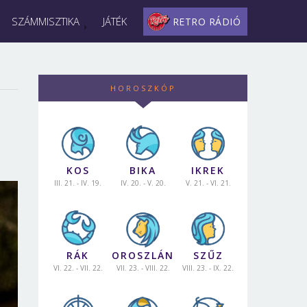
SZÁMMISZTIKA
JÁTÉK
RETRO RÁDIÓ
HOROSZKÓP
KOS
BIKA
IKREK
III. 21. - IV. 19.
IV. 20. - V. 20.
V. 21. - VI. 21.
RÁK
OROSZLÁN
SZŰZ
VI. 22. - VII. 22.
VII. 23. - VIII. 22.
VIII. 23. - IX. 22.