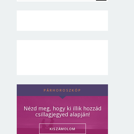
PÁRHOROSZKÓP
Nézd meg, hogy ki illik hozzád
csillagjegyed alapján!
KISZÁMOLOM