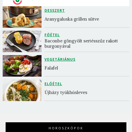
DESSZERT
Aranygaluska grillen sütve
FŐÉTEL
Baconbe göngyölt sertésszűz rakott 
burgonyával
VEGETÁRIÁNUS
Falafel
ELŐÉTEL
Újházy tyúkhúsleves
HOROSZKÓPOK