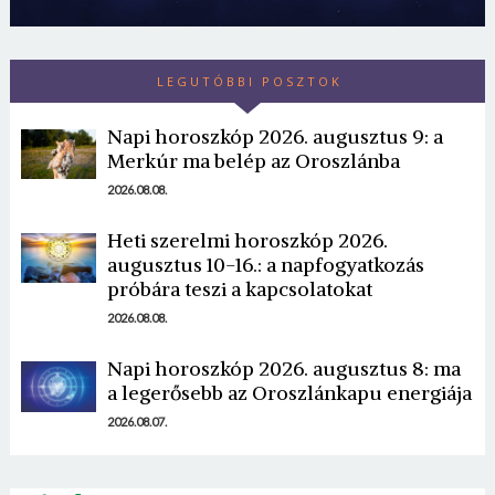
LEGUTÓBBI POSZTOK
Napi horoszkóp 2026. augusztus 9: a
Merkúr ma belép az Oroszlánba
2026.08.08.
Borsonline bejelentkezés
Heti szerelmi horoszkóp 2026.
augusztus 10-16.: a napfogyatkozás
E-mail cím vagy felhasználónév
próbára teszi a kapcsolatokat
2026.08.08.
Jelszó
Napi horoszkóp 2026. augusztus 8: ma
a legerősebb az Oroszlánkapu energiája
2026.08.07.
Mégse
Bejelentkezés