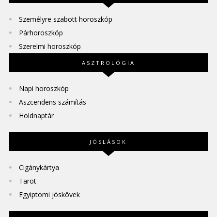
Személyre szabott horoszkóp
Párhoroszkóp
Szerelmi horoszkóp
ASZTROLÓGIA
Napi horoszkóp
Aszcendens számítás
Holdnaptár
JÓSLÁSOK
Cigánykártya
Tarot
Egyiptomi jóskövek