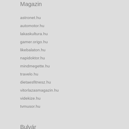
Magazin
astronet.hu
automotor.hu
lakaskultura.hu
gamer.origo.hu
likebalaton.hu
napidoktor.hu
mindmegette.hu
travelo.hu
dietaesfitnesz.hu
vitorlazasmagazin.hu
videkize.hu
tvmusor.hu
Bulvár