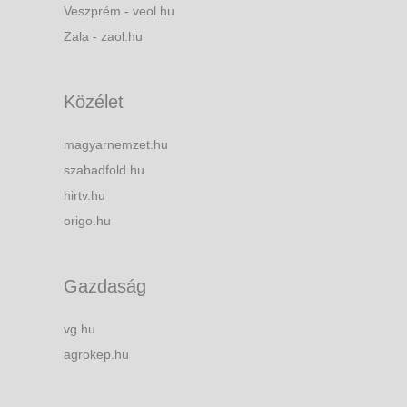
Veszprém - veol.hu
Zala - zaol.hu
Közélet
magyarnemzet.hu
szabadfold.hu
hirtv.hu
origo.hu
Gazdaság
vg.hu
agrokep.hu