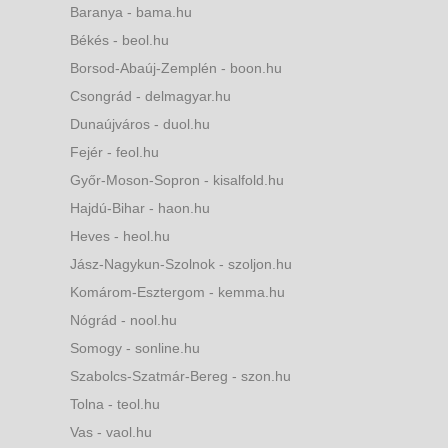
Baranya - bama.hu
Békés - beol.hu
Borsod-Abaúj-Zemplén - boon.hu
Csongrád - delmagyar.hu
Dunaújváros - duol.hu
Fejér - feol.hu
Győr-Moson-Sopron - kisalfold.hu
Hajdú-Bihar - haon.hu
Heves - heol.hu
Jász-Nagykun-Szolnok - szoljon.hu
Komárom-Esztergom - kemma.hu
Nógrád - nool.hu
Somogy - sonline.hu
Szabolcs-Szatmár-Bereg - szon.hu
Tolna - teol.hu
Vas - vaol.hu