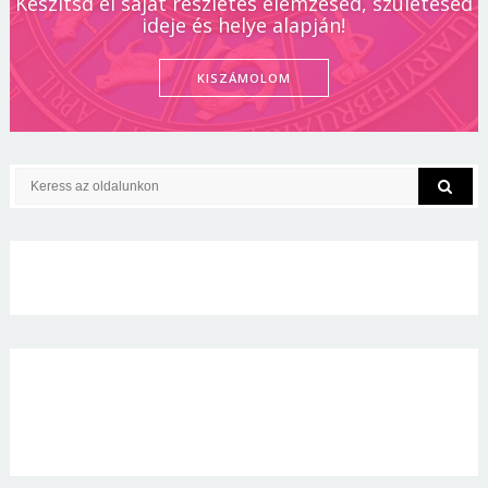
Készítsd el saját részletes elemzésed, születésed
ideje és helye alapján!
KISZÁMOLOM