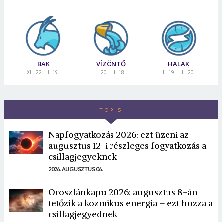
BAK
VÍZÖNTŐ
HALAK
XII. 22. - I. 19.
I. 20. - II. 18.
II. 19. - III. 20.
TOP 5
Napfogyatkozás 2026: ezt üzeni az
augusztus 12-i részleges fogyatkozás a
csillagjegyeknek
2026. AUGUSZTUS 06.
Oroszlánkapu 2026: augusztus 8-án
tetőzik a kozmikus energia – ezt hozza a
csillagjegyednek