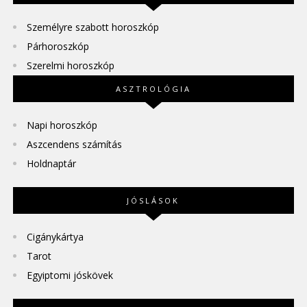
Személyre szabott horoszkóp
Párhoroszkóp
Szerelmi horoszkóp
ASZTROLÓGIA
Napi horoszkóp
Aszcendens számítás
Holdnaptár
JÓSLÁSOK
Cigánykártya
Tarot
Egyiptomi jóskövek