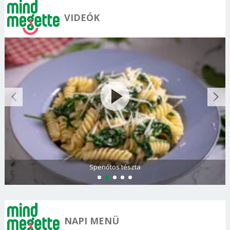
VIDEÓK
Görögdinnye-limonádé
NAPI MENÜ