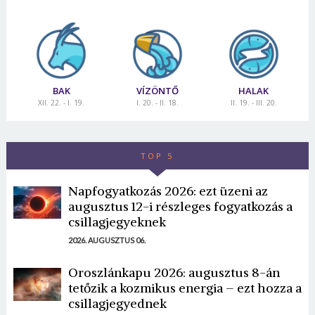
BAK
VÍZÖNTŐ
HALAK
XII. 22. - I. 19.
I. 20. - II. 18.
II. 19. - III. 20.
TOP 5
Napfogyatkozás 2026: ezt üzeni az
augusztus 12-i részleges fogyatkozás a
csillagjegyeknek
2026. AUGUSZTUS 06.
Oroszlánkapu 2026: augusztus 8-án
tetőzik a kozmikus energia – ezt hozza a
csillagjegyednek