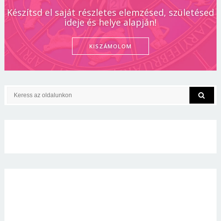
Készítsd el saját részletes elemzésed, születésed
ideje és helye alapján!
KISZÁMOLOM