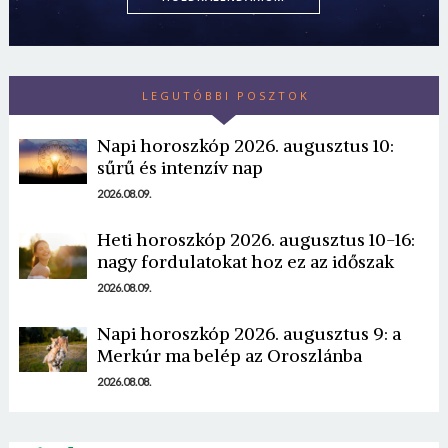
LEGUTÓBBI POSZTOK
Napi horoszkóp 2026. augusztus 10:
sűrű és intenzív nap
Borsonline bejelentkezés
2026.08.09.
Heti horoszkóp 2026. augusztus 10-16:
E-mail cím vagy felhasználónév
nagy fordulatokat hoz ez az időszak
2026.08.09.
Jelszó
Napi horoszkóp 2026. augusztus 9: a
Merkúr ma belép az Oroszlánba
2026.08.08.
Mégse
Bejelentkezés