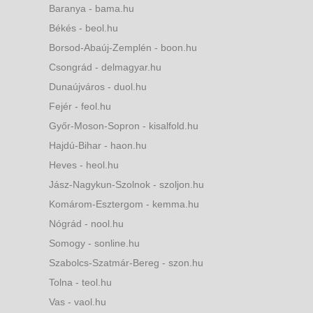
Baranya - bama.hu
Békés - beol.hu
Borsod-Abaúj-Zemplén - boon.hu
Csongrád - delmagyar.hu
Dunaújváros - duol.hu
Fejér - feol.hu
Győr-Moson-Sopron - kisalfold.hu
Hajdú-Bihar - haon.hu
Heves - heol.hu
Jász-Nagykun-Szolnok - szoljon.hu
Komárom-Esztergom - kemma.hu
Nógrád - nool.hu
Somogy - sonline.hu
Szabolcs-Szatmár-Bereg - szon.hu
Tolna - teol.hu
Vas - vaol.hu