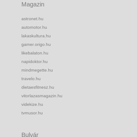
Magazin
astronet.hu
automotor.hu
lakaskultura.hu
gamer.origo.hu
likebalaton.hu
napidoktor.hu
mindmegette.hu
travelo.hu
dietaesfitnesz.hu
vitorlazasmagazin.hu
videkize.hu
tvmusor.hu
Bulvár