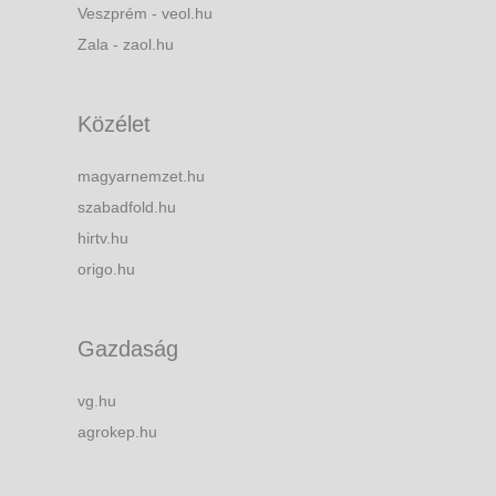
Veszprém - veol.hu
Zala - zaol.hu
Közélet
magyarnemzet.hu
szabadfold.hu
hirtv.hu
origo.hu
Gazdaság
vg.hu
agrokep.hu