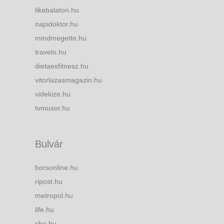
likebalaton.hu
napidoktor.hu
mindmegette.hu
travelo.hu
dietaesfitnesz.hu
vitorlazasmagazin.hu
videkize.hu
tvmusor.hu
Bulvár
borsonline.hu
ripost.hu
metropol.hu
life.hu
she.hu