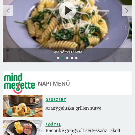
Spenótos tészta
NAPI MENÜ
DESSZERT
Aranygaluska grillen sütve
FŐÉTEL
Baconbe göngyölt sertésszűz rakott 