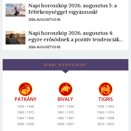
Napi horoszkóp 2026. augusztus 5: a
féltékenységgel vigyázzunk!
2026. AUGUSZTUS 04.
Napi horoszkóp 2026. augusztus 4:
egyre erősödnek a pozitív tendenciák...
2026. AUGUSZTUS 03.
KÍNAI HOROSZKÓP
PATKÁNY
BIVALY
TIGRIS
1936
1948
1937
1949
1938
1950
1960
1972
1961
1973
1962
1974
1984
1996
1985
1997
1986
1998
2008
2020
2009
2021
2010
2022