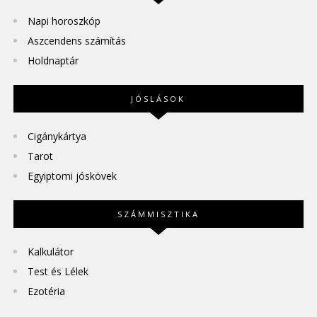
Napi horoszkóp
Aszcendens számítás
Holdnaptár
JÓSLÁSOK
Cigánykártya
Tarot
Egyiptomi jóskövek
SZÁMMISZTIKA
Kalkulátor
Test és Lélek
Ezotéria