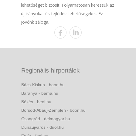
lehetőséget biztosít. Folyamatosan keressük az
új irányokat és fejlődési lehetőségeket. Ez
jövőnk záloga.
Regionális hírportálok
Bács-Kiskun - baon.hu
Baranya - bama.hu
Békés - beol.hu
Borsod-Abaúj-Zemplén - boon.hu
Csongrád - delmagyar.hu
Dunaújváros - duol.hu
Fejér - feol.hu