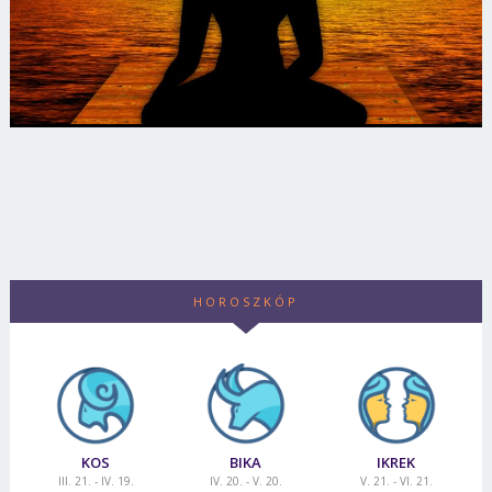
HOROSZKÓP
KOS
BIKA
IKREK
III. 21. - IV. 19.
IV. 20. - V. 20.
V. 21. - VI. 21.