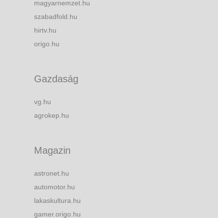
magyarnemzet.hu
szabadfold.hu
hirtv.hu
origo.hu
Gazdaság
vg.hu
agrokep.hu
Magazin
astronet.hu
automotor.hu
lakaskultura.hu
gamer.origo.hu