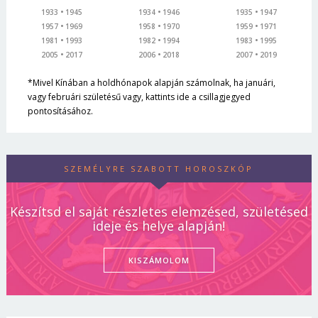
1933
1945
1934
1946
1935
1947
1957
1969
1958
1970
1959
1971
1981
1993
1982
1994
1983
1995
2005
2017
2006
2018
2007
2019
*Mivel Kínában a holdhónapok alapján számolnak, ha januári,
vagy februári születésű vagy, kattints ide a csillagjegyed
pontosításához.
SZEMÉLYRE SZABOTT HOROSZKÓP
Készítsd el saját részletes elemzésed, születésed
ideje és helye alapján!
KISZÁMOLOM