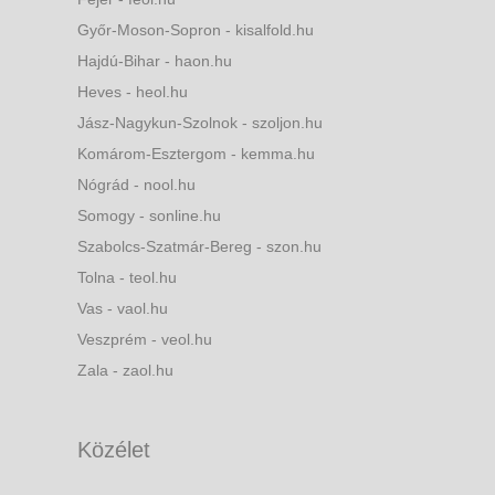
Győr-Moson-Sopron - kisalfold.hu
Hajdú-Bihar - haon.hu
Heves - heol.hu
Jász-Nagykun-Szolnok - szoljon.hu
Komárom-Esztergom - kemma.hu
Nógrád - nool.hu
Somogy - sonline.hu
Szabolcs-Szatmár-Bereg - szon.hu
Tolna - teol.hu
Vas - vaol.hu
Veszprém - veol.hu
Zala - zaol.hu
Közélet