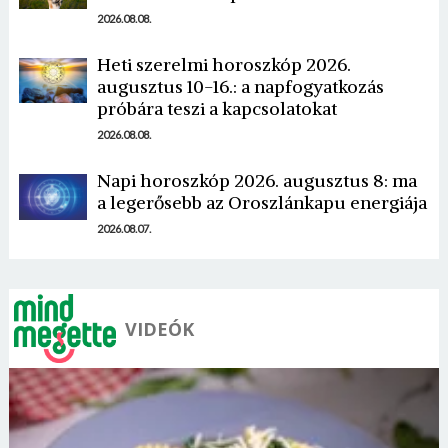
2026.08.08.
Heti szerelmi horoszkóp 2026.
augusztus 10-16.: a napfogyatkozás
próbára teszi a kapcsolatokat
Borsonline bejelentkezés
2026.08.08.
E-mail cím vagy felhasználónév
Napi horoszkóp 2026. augusztus 8: ma
a legerősebb az Oroszlánkapu energiája
2026.08.07.
Jelszó
VIDEÓK
Mégse
Bejelentkezés