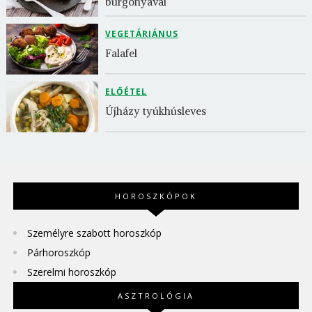
burgonyával
VEGETÁRIÁNUS
Falafel
ELŐÉTEL
Újházy tyúkhúsleves
HOROSZKÓPOK
Személyre szabott horoszkóp
Párhoroszkóp
Szerelmi horoszkóp
ASZTROLÓGIA