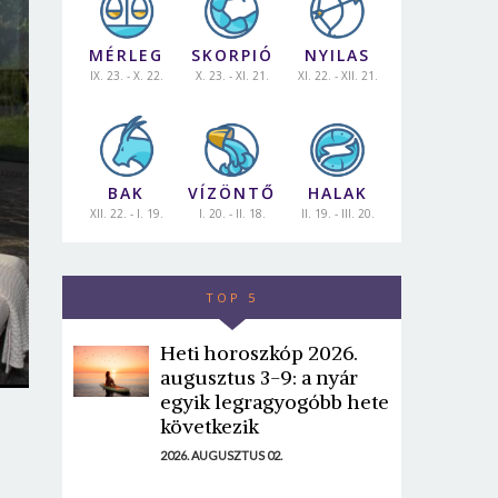
MÉRLEG
SKORPIÓ
NYILAS
IX. 23. - X. 22.
X. 23. - XI. 21.
XI. 22. - XII. 21.
BAK
VÍZÖNTŐ
HALAK
XII. 22. - I. 19.
I. 20. - II. 18.
II. 19. - III. 20.
TOP 5
Heti horoszkóp 2026.
augusztus 3-9: a nyár
egyik legragyogóbb hete
következik
2026. AUGUSZTUS 02.