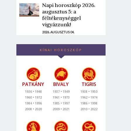
Napi horoszkóp 2026.
augusztus 5: a
féltékenységgel
vigyázzunk!
2026. AUGUSZTUS 04.
KÍNAI HOROSZKÓP
PATKÁNY
BIVALY
TIGRIS
1936
1948
1937
1949
1938
1950
1960
1972
1961
1973
1962
1974
1984
1996
1985
1997
1986
1998
2008
2020
2009
2021
2010
2022