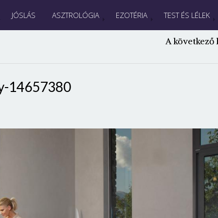
JÓSLÁS
ASZTROLÓGIA
EZOTÉRIA
TEST ÉS LÉLEK
A következő 
y-14657380