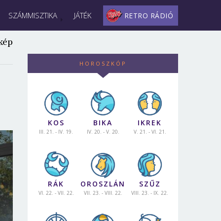
SZÁMMISZTIKA
JÁTÉK
RETRO RÁDIÓ
kép
HOROSZKÓP
KOS
BIKA
IKREK
III. 21. - IV. 19.
IV. 20. - V. 20.
V. 21. - VI. 21.
RÁK
OROSZLÁN
SZŰZ
VI. 22. - VII. 22.
VII. 23. - VIII. 22.
VIII. 23. - IX. 22.