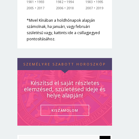
1981
1993
1982
1994
1983
1995
2005
2017
2006
2018
2007
2019
*Mivel Kínában a holdhónapok alapján
számolnak, ha januári, vagy februári
születésű vagy, kattints ide a csillagjegyed
pontosításához.
SZEMÉLYRE SZABOTT HOROSZKÓP
Készítsd el saját részletes
elemzésed, születésed ideje és
helye alapján!
KISZÁMOLOM