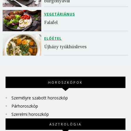
burgonyával
VEGETÁRIÁNUS
Falafel
ELŐÉTEL
Újházy tyúkhúsleves
HOROSZKÓPOK
Személyre szabott horoszkóp
Párhoroszkóp
Szerelmi horoszkóp
ASZTROLÓGIA