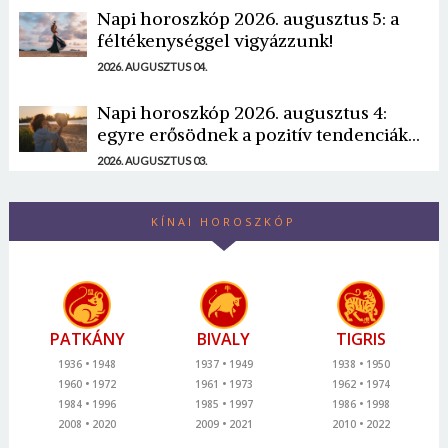
Napi horoszkóp 2026. augusztus 5: a
féltékenységgel vigyázzunk!
2026. AUGUSZTUS 04.
Napi horoszkóp 2026. augusztus 4:
egyre erősödnek a pozitív tendenciák...
2026. AUGUSZTUS 03.
KÍNAI HOROSZKÓP
PATKÁNY
BIVALY
TIGRIS
1936
1948
1937
1949
1938
1950
1960
1972
1961
1973
1962
1974
1984
1996
1985
1997
1986
1998
2008
2020
2009
2021
2010
2022