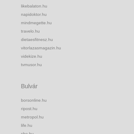
likebalaton.hu
napidoktor.hu
mindmegette.hu
travelo.hu
dietaesfitnesz.hu
vitorlazasmagazin.hu
videkize.hu
tvmusor.hu
Bulvár
borsonline.hu
ripost.hu
metropol.hu
life.hu
she.hu