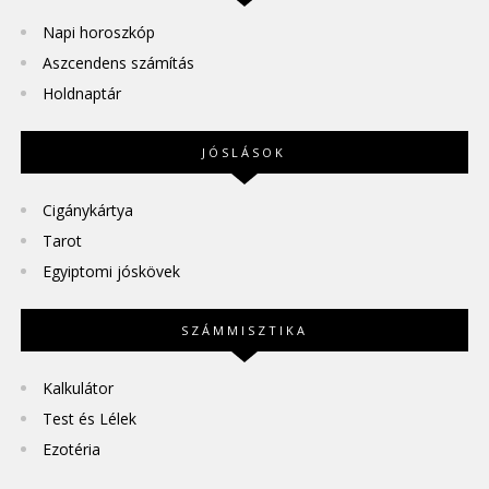
Napi horoszkóp
Aszcendens számítás
Holdnaptár
JÓSLÁSOK
Cigánykártya
Tarot
Egyiptomi jóskövek
SZÁMMISZTIKA
Kalkulátor
Test és Lélek
Ezotéria