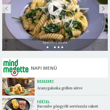
Spenótos tészta
NAPI MENÜ
DESSZERT
Aranygaluska grillen sütve
FŐÉTEL
Baconbe göngyölt sertésszűz rakott 