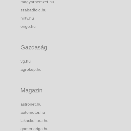
magyarnemzet.hu
szabadfold.hu
hirtv.hu
origo.hu
Gazdaság
vg.hu
agrokep.hu
Magazin
astronet.hu
automotor.hu
lakaskultura.hu
gamer.origo.hu