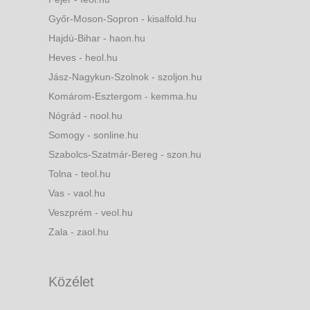
Győr-Moson-Sopron - kisalfold.hu
Hajdú-Bihar - haon.hu
Heves - heol.hu
Jász-Nagykun-Szolnok - szoljon.hu
Komárom-Esztergom - kemma.hu
Nógrád - nool.hu
Somogy - sonline.hu
Szabolcs-Szatmár-Bereg - szon.hu
Tolna - teol.hu
Vas - vaol.hu
Veszprém - veol.hu
Zala - zaol.hu
Közélet