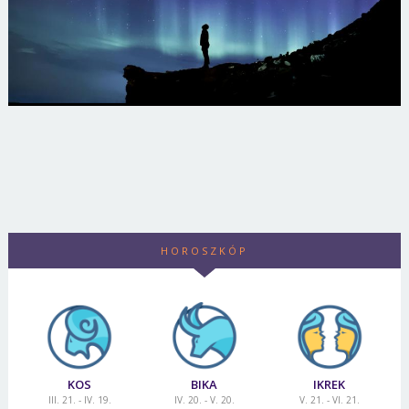
HOROSZKÓP
KOS
BIKA
IKREK
III. 21. - IV. 19.
IV. 20. - V. 20.
V. 21. - VI. 21.