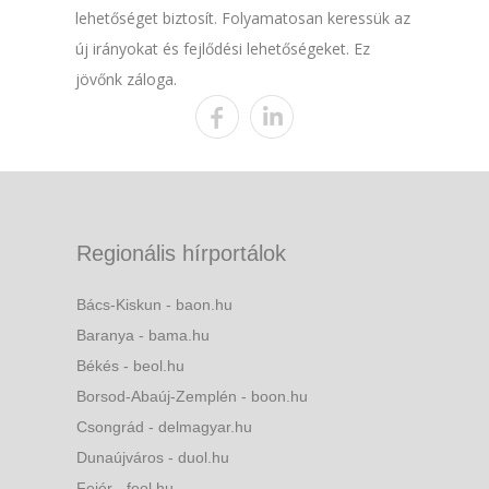
lehetőséget biztosít. Folyamatosan keressük az
új irányokat és fejlődési lehetőségeket. Ez
jövőnk záloga.
Regionális hírportálok
Bács-Kiskun - baon.hu
Baranya - bama.hu
Békés - beol.hu
Borsod-Abaúj-Zemplén - boon.hu
Csongrád - delmagyar.hu
Dunaújváros - duol.hu
Fejér - feol.hu