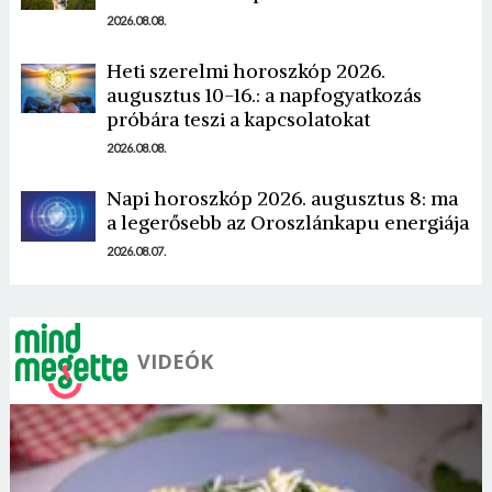
2026.08.08.
Heti szerelmi horoszkóp 2026.
augusztus 10-16.: a napfogyatkozás
próbára teszi a kapcsolatokat
Borsonline bejelentkezés
2026.08.08.
E-mail cím vagy felhasználónév
Napi horoszkóp 2026. augusztus 8: ma
a legerősebb az Oroszlánkapu energiája
2026.08.07.
Jelszó
VIDEÓK
Mégse
Bejelentkezés