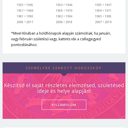
1933
1945
1934
1946
1935
1947
1957
1969
1958
1970
1959
1971
1981
1993
1982
1994
1983
1995
2005
2017
2006
2018
2007
2019
*Mivel Kínában a holdhónapok alapján számolnak, ha januári,
vagy februári születésű vagy, kattints ide a csillagjegyed
pontosításához.
SZEMÉLYRE SZABOTT HOROSZKÓP
Készítsd el saját részletes elemzésed, születésed
ideje és helye alapján!
KISZÁMOLOM