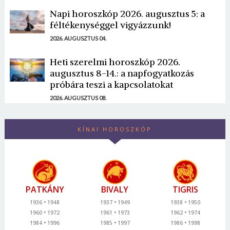
Napi horoszkóp 2026. augusztus 5: a
féltékenységgel vigyázzunk!
2026. AUGUSZTUS 04.
Heti szerelmi horoszkóp 2026.
augusztus 8-14.: a napfogyatkozás
próbára teszi a kapcsolatokat
2026. AUGUSZTUS 08.
KÍNAI HOROSZKÓP
PATKÁNY
BIVALY
TIGRIS
1936
1948
1937
1949
1938
1950
1960
1972
1961
1973
1962
1974
1984
1996
1985
1997
1986
1998