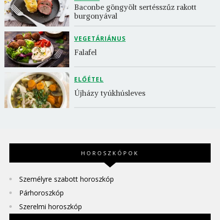
Baconbe göngyölt sertésszűz rakott 
burgonyával
VEGETÁRIÁNUS
Falafel
ELŐÉTEL
Újházy tyúkhúsleves
HOROSZKÓPOK
Személyre szabott horoszkóp
Párhoroszkóp
Szerelmi horoszkóp