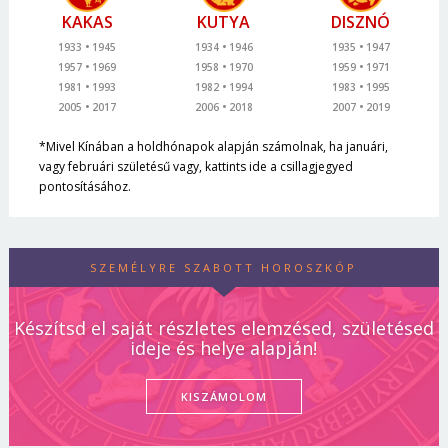
KAKAS
KUTYA
DISZNÓ
1933
1945
1934
1946
1935
1947
1957
1969
1958
1970
1959
1971
1981
1993
1982
1994
1983
1995
2005
2017
2006
2018
2007
2019
*Mivel Kínában a holdhónapok alapján számolnak, ha januári,
vagy februári születésű vagy, kattints ide a csillagjegyed
pontosításához.
SZEMÉLYRE SZABOTT HOROSZKÓP
Készítsd el saját részletes elemzésed, születésed
ideje és helye alapján!
KISZÁMOLOM