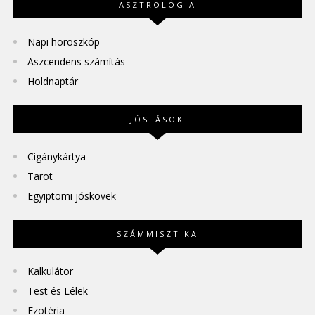
ASZTROLÓGIA
Napi horoszkóp
Aszcendens számítás
Holdnaptár
JÓSLÁSOK
Cigánykártya
Tarot
Egyiptomi jóskövek
SZÁMMISZTIKA
Kalkulátor
Test és Lélek
Ezotéria