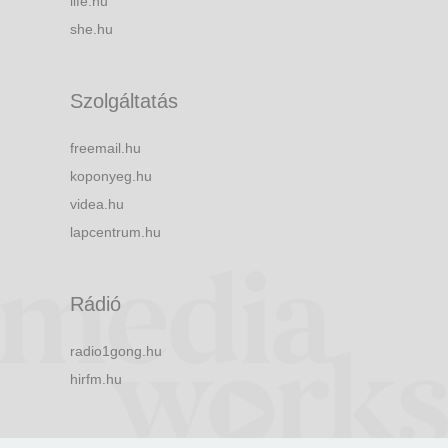
life.hu
she.hu
Szolgáltatás
freemail.hu
koponyeg.hu
videa.hu
lapcentrum.hu
Rádió
radio1gong.hu
hirfm.hu