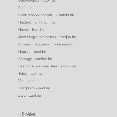
Dunaújváros - duol.hu
Fejér - feol.hu
Győr-Moson-Sopron - kisalfold.hu
Hajdú-Bihar - haon.hu
Heves - heol.hu
Jász-Nagykun-Szolnok - szoljon.hu
Komárom-Esztergom - kemma.hu
Nógrád - nool.hu
Somogy - sonline.hu
Szabolcs-Szatmár-Bereg - szon.hu
Tolna - teol.hu
Vas - vaol.hu
Veszprém - veol.hu
Zala - zaol.hu
Közélet