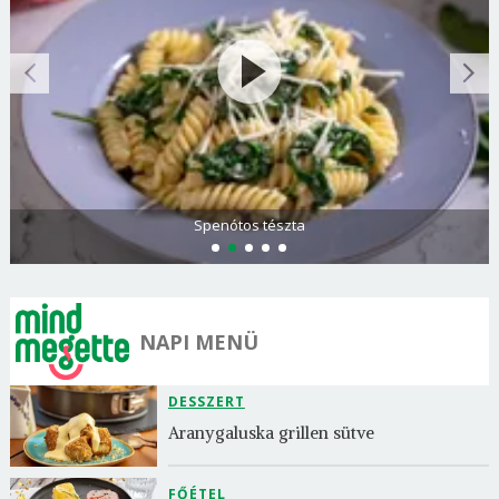
Spenótos tészta
NAPI MENÜ
DESSZERT
Aranygaluska grillen sütve
FŐÉTEL