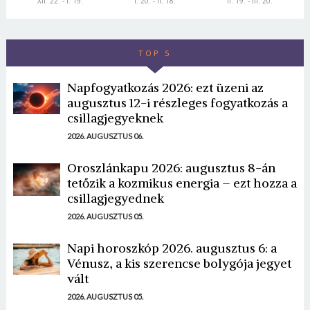
XII. 22. - I. 19.
I. 20. - II. 18.
II. 19. - III. 20.
TOP 5
Napfogyatkozás 2026: ezt üzeni az
augusztus 12-i részleges fogyatkozás a
csillagjegyeknek
2026. AUGUSZTUS 06.
Oroszlánkapu 2026: augusztus 8-án
tetőzik a kozmikus energia – ezt hozza a
csillagjegyednek
2026. AUGUSZTUS 05.
Napi horoszkóp 2026. augusztus 6: a
Vénusz, a kis szerencse bolygója jegyet
vált
2026. AUGUSZTUS 05.