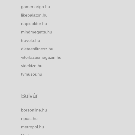
gamer.origo.hu
likebalaton.hu
napidoktor.hu
mindmegette.hu
travelo.hu
dietaesfitnesz.hu
vitorlazasmagazin.hu
videkize.hu
tvmusor.hu
Bulvár
borsonline.hu
ripost.hu
metropol.hu