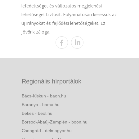
lefedettséget és változatos megjelenési
lehetőséget biztosít. Folyamatosan keressük az
új irányokat és fejlődési lehetőségeket. Ez
jövőnk záloga.
Regionális hírportálok
Bács-Kiskun - baon.hu
Baranya - bama.hu
Békés - beol.hu
Borsod-Abaúj-Zemplén - boon.hu
Csongrád - delmagyar.hu