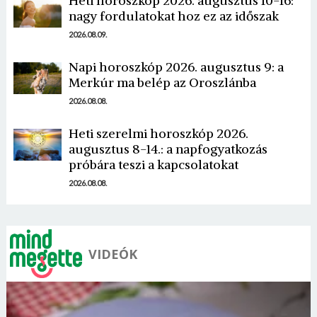
Heti horoszkóp 2026. augusztus 10-16:
nagy fordulatokat hoz ez az időszak
2026.08.09.
Napi horoszkóp 2026. augusztus 9: a
Merkúr ma belép az Oroszlánba
Borsonline bejelentkezés
2026.08.08.
E-mail cím vagy felhasználónév
Heti szerelmi horoszkóp 2026.
augusztus 8-14.: a napfogyatkozás
próbára teszi a kapcsolatokat
Jelszó
2026.08.08.
Mégse
Bejelentkezés
VIDEÓK