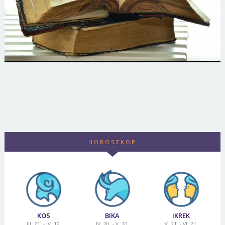
HOROSZKÓP
KOS
BIKA
IKREK
III. 21. - IV. 19.
IV. 20. - V. 20.
V. 21. - VI. 21.