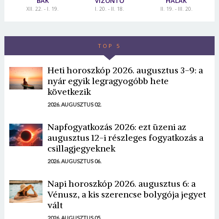
BAK
VÍZÖNTŐ
HALAK
XII. 22. - I. 19.
I. 20. - II. 18.
II. 19. - III. 20.
TOP 5
Heti horoszkóp 2026. augusztus 3-9: a
nyár egyik legragyogóbb hete
következik
2026. AUGUSZTUS 02.
Napfogyatkozás 2026: ezt üzeni az
augusztus 12-i részleges fogyatkozás a
csillagjegyeknek
2026. AUGUSZTUS 06.
Napi horoszkóp 2026. augusztus 6: a
Vénusz, a kis szerencse bolygója jegyet
vált
2026. AUGUSZTUS 05.