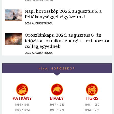
Napi horoszkóp 2026. augusztus 5: a
féltékenységgel vigyázzunk!
2026. AUGUSZTUS 04.
Oroszlánkapu 2026: augusztus 8-án
tetőzik a kozmikus energia – ezt hozza a
csillagjegyednek
2026. AUGUSZTUS 05.
KÍNAI HOROSZKÓP
PATKÁNY
BIVALY
TIGRIS
1936
1948
1937
1949
1938
1950
1960
1972
1961
1973
1962
1974