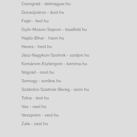
Csongrád - delmagyar.hu
Dunaújváros - duol.hu
Fejér - feol.hu
Győr-Moson-Sopron - kisalfold.hu
Hajdú-Bihar - haon.hu
Heves - heol.hu
Jász-Nagykun-Szolnok - szoljon.hu
Komárom-Esztergom - kemma.hu
Nógrád - nool.hu
Somogy - sonline.hu
Szabolcs-Szatmár-Bereg - szon.hu
Tolna - teol.hu
Vas - vaol.hu
Veszprém - veol.hu
Zala - zaol.hu