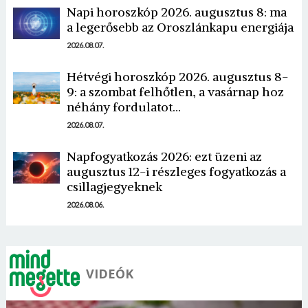
Napi horoszkóp 2026. augusztus 8: ma
a legerősebb az Oroszlánkapu energiája
2026.08.07.
Hétvégi horoszkóp 2026. augusztus 8-
9: a szombat felhőtlen, a vasárnap hoz
Borsonline bejelentkezés
néhány fordulatot…
2026.08.07.
E-mail cím vagy felhasználónév
Napfogyatkozás 2026: ezt üzeni az
augusztus 12-i részleges fogyatkozás a
csillagjegyeknek
Jelszó
2026.08.06.
Mégse
Bejelentkezés
VIDEÓK