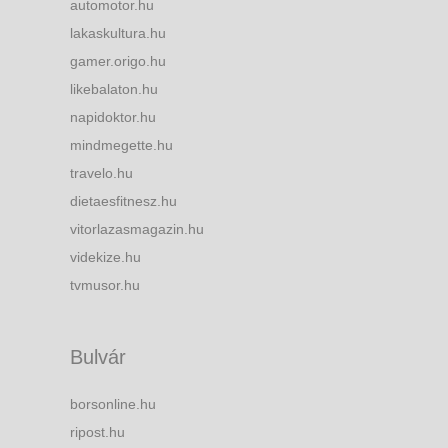
automotor.hu
lakaskultura.hu
gamer.origo.hu
likebalaton.hu
napidoktor.hu
mindmegette.hu
travelo.hu
dietaesfitnesz.hu
vitorlazasmagazin.hu
videkize.hu
tvmusor.hu
Bulvár
borsonline.hu
ripost.hu