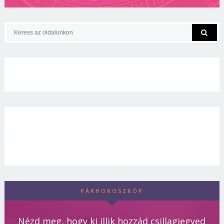
PÁRHOROSZKÓP
Nézd meg, hogy ki illik hozzád csillagjegyed