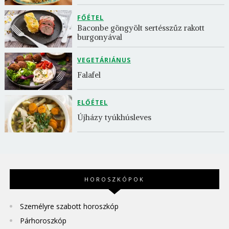
FŐÉTEL
Baconbe göngyölt sertésszűz rakott 
burgonyával
VEGETÁRIÁNUS
Falafel
ELŐÉTEL
Újházy tyúkhúsleves
HOROSZKÓPOK
Személyre szabott horoszkóp
Párhoroszkóp