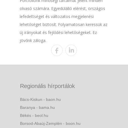
Portfóliónk minőségi tartalmat jelent minden
olvasó számára. Egyedülálló elérést, országos
lefedettséget és változatos megjelenési
lehetőséget biztosít. Folyamatosan keressük az
új irányokat és fejlődési lehetőségeket. Ez
jövőnk záloga.
Regionális hírportálok
Bács-Kiskun - baon.hu
Baranya - bama.hu
Békés - beol.hu
Borsod-Abaúj-Zemplén - boon.hu