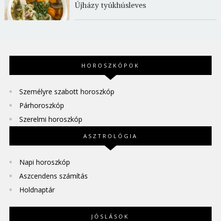
Újházy tyúkhúsleves
HOROSZKÓPOK
Személyre szabott horoszkóp
Párhoroszkóp
Szerelmi horoszkóp
ASZTROLÓGIA
Napi horoszkóp
Aszcendens számítás
Holdnaptár
JÓSLÁSOK