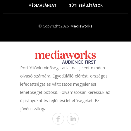
MÉDIAAJÁNLAT
SÜTI BEÁLLÍTÁSOK
© Copyright 2026.
Mediaworks
Portfóliónk minőségi tartalmat jelent minden
olvasó számára. Egyedülálló elérést, országos
lefedettséget és változatos megjelenési
lehetőséget biztosít. Folyamatosan keressük az
új irányokat és fejlődési lehetőségeket. Ez
jövőnk záloga.