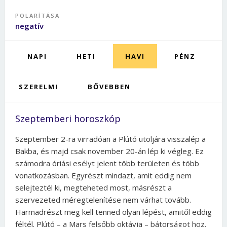
POLARÍTÁSA
negatív
NAPI
HETI
HAVI
PÉNZ
SZERELMI
BŐVEBBEN
Szeptemberi horoszkóp
Szeptember 2-ra virradóan a Plútó utoljára visszalép a
Bakba, és majd csak november 20-án lép ki végleg. Ez
számodra óriási esélyt jelent több területen és több
vonatkozásban. Egyrészt mindazt, amit eddig nem
selejteztél ki, megteheted most, másrészt a
szervezeted méregtelenítése nem várhat tovább.
Harmadrészt meg kell tenned olyan lépést, amitől eddig
féltél. Plútó – a Mars felsőbb oktávja – bátorságot hoz.