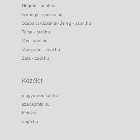
Nógrád - nool.hu
Somogy - sonline.hu
Szabolcs-Szatmár-Bereg - szon.hu
Tolna - teol.hu
Vas - vaol.hu
Veszprém - veol.hu
Zala - zaol.hu
Közélet
magyarnemzet.hu
szabadfold.hu
hirtv.hu
origo.hu