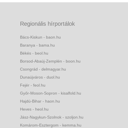
Regionális hírportálok
Bács-Kiskun - baon.hu
Baranya - bama.hu
Békés - beol.hu
Borsod-Abaúj-Zemplén - boon.hu
Csongrád - delmagyar.hu
Dunaújváros - duol.hu
Fejér - feol.hu
Győr-Moson-Sopron - kisalfold.hu
Hajdú-Bihar - haon.hu
Heves - heol.hu
Jász-Nagykun-Szolnok - szoljon.hu
Komárom-Esztergom - kemma.hu