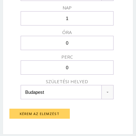
NAP
ÓRA
PERC
SZÜLETÉSI HELYED
KÉREM AZ ELEMZÉST