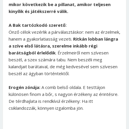
mikor következik be a pillanat, amikor teljesen
kinyílik és játékszerré válik.
A Bak tartózkodó szerető:
Önző célok vezérlik a párválasztáskor: nem az érzelmek,
hanem a gyakorlatiasság vezeti.
Ritkán lobban lángra
a szíve első látásra, szerelme inkább régi
barátságból érlelődik
. Érzelmeiről nem szívesen
beszél, a szex számára tabu. Nem beszéli meg
kalandjait barátaival, de még kedvesével sem szívesen
beszél az ágyban történtektől.
Erogén zónája:
A comb belső oldala. E testtájon
különösen finom a bőr, s nagyon érzékeny az érintésre.
De térdhajlata is rendkívül érzékeny: Ha itt
csiklandozzák, könnyen izgalomba jön.