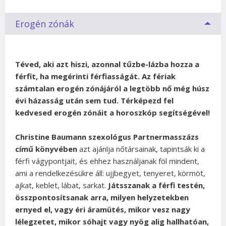
Erogén zónák
Téved, aki azt hiszi, azonnal tűzbe-lázba hozza a
férfit, ha megérinti férfiasságát. Az fériak
számtalan erogén zónájáról a legtöbb nő még húsz
évi házasság után sem tud. Térképezd fel
kedvesed erogén zónáit a horoszkóp segítségével!
Christine Baumann szexológus Partnermasszázs
című könyvében
azt ajánlja nőtársainak, tapintsák ki a
férfi vágypontjait, és ehhez használjanak föl mindent,
ami a rendelkezésükre áll: ujjbegyet, tenyeret, körmöt,
ajkat, keblet, lábat, sarkat.
Játsszanak a férfi testén,
összpontosítsanak arra, milyen helyzetekben
ernyed el, vagy éri áramütés, mikor vesz nagy
lélegzetet, mikor sóhajt vagy nyög alig hallhatóan,