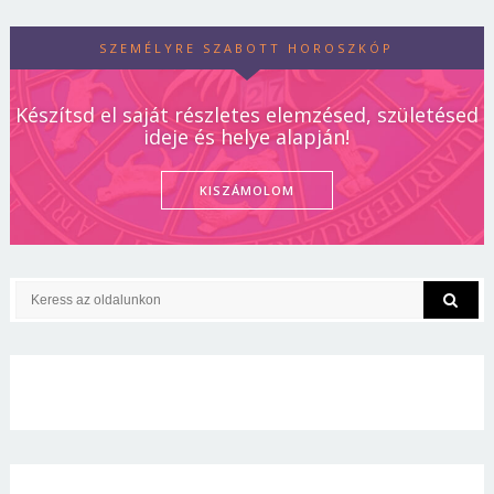
SZEMÉLYRE SZABOTT HOROSZKÓP
Készítsd el saját részletes elemzésed, születésed
ideje és helye alapján!
KISZÁMOLOM