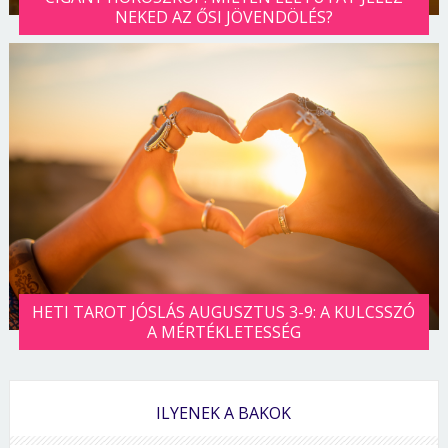
NEKED AZ ŐSI JÖVENDÖLÉS?
HETI TAROT JÓSLÁS AUGUSZTUS 3-9: A KULCSSZÓ
A MÉRTÉKLETESSÉG
ILYENEK A BAKOK