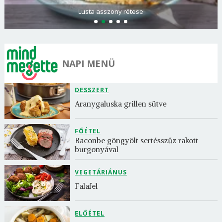
Spenótos palacsinta tejföllel töltve
NAPI MENÜ
DESSZERT
Aranygaluska grillen sütve
FŐÉTEL
Baconbe göngyölt sertésszűz rakott 
burgonyával
VEGETÁRIÁNUS
Falafel
ELŐÉTEL