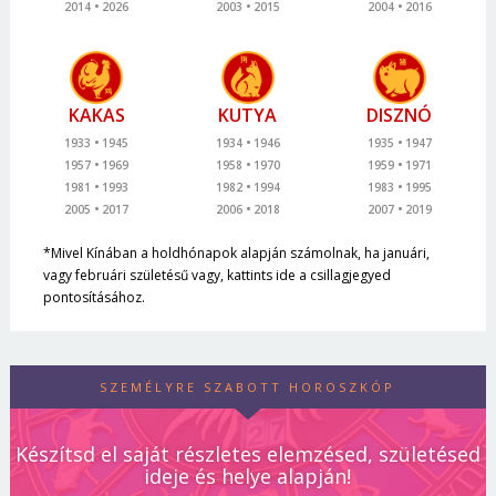
2014
2026
2003
2015
2004
2016
KAKAS
KUTYA
DISZNÓ
1933
1945
1934
1946
1935
1947
1957
1969
1958
1970
1959
1971
1981
1993
1982
1994
1983
1995
2005
2017
2006
2018
2007
2019
*Mivel Kínában a holdhónapok alapján számolnak, ha januári,
vagy februári születésű vagy, kattints ide a csillagjegyed
pontosításához.
SZEMÉLYRE SZABOTT HOROSZKÓP
Készítsd el saját részletes elemzésed, születésed
ideje és helye alapján!