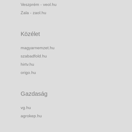
Veszprém - veol.hu
Zala - zaol.hu
Közélet
magyarnemzet.hu
szabadfold.hu
hirtv.hu
origo.hu
Gazdaság
vg.hu
agrokep.hu