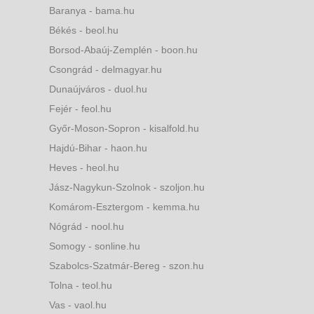
Baranya - bama.hu
Békés - beol.hu
Borsod-Abaúj-Zemplén - boon.hu
Csongrád - delmagyar.hu
Dunaújváros - duol.hu
Fejér - feol.hu
Győr-Moson-Sopron - kisalfold.hu
Hajdú-Bihar - haon.hu
Heves - heol.hu
Jász-Nagykun-Szolnok - szoljon.hu
Komárom-Esztergom - kemma.hu
Nógrád - nool.hu
Somogy - sonline.hu
Szabolcs-Szatmár-Bereg - szon.hu
Tolna - teol.hu
Vas - vaol.hu