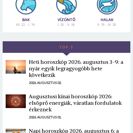
Frankfurt, Antwerpen, Lisszabon, Johannesburg,
Koppenhága, Freiburg, Leeds, Nottingham, Velence,
BAK
VÍZÖNTŐ
HALAK
Casablanca, Graz, Párizs, Salzburg
XII. 22. - I. 19.
I. 20. - II. 18.
II. 19. - III. 20.
Idei úticélod:
Kína
TOP 5
Heti horoszkóp 2026. augusztus 3-9: a
nyár egyik legragyogóbb hete
következik
2026. AUGUSZTUS 02.
Augusztusi kínai horoszkóp 2026:
elsöprő energiák, váratlan fordulatok
érkeznek
2026. AUGUSZTUS 01.
Napi horoszkóp 2026. augusztus 6: a