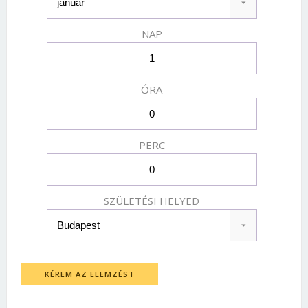
NAP
ÓRA
PERC
SZÜLETÉSI HELYED
KÉREM AZ ELEMZÉST