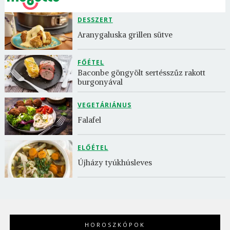
DESSZERT
Aranygaluska grillen sütve
FŐÉTEL
Baconbe göngyölt sertésszűz rakott 
burgonyával
VEGETÁRIÁNUS
Falafel
ELŐÉTEL
Újházy tyúkhúsleves
HOROSZKÓPOK