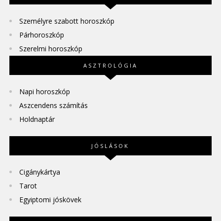
Személyre szabott horoszkóp
Párhoroszkóp
Szerelmi horoszkóp
ASZTROLÓGIA
Napi horoszkóp
Aszcendens számítás
Holdnaptár
JÓSLÁSOK
Cigánykártya
Tarot
Egyiptomi jóskövek