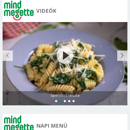
VIDEÓK
Olasz és görög paradicsomsaláta
NAPI MENÜ