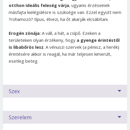
otthon ideális feleség várja
, ugyanis érzéseinek
másfajta kielégülésre is szüksége van. Ezzel együtt nem
?rohamozó? típus, élvezi, ha őt akarják elcsábítani.
Erogén zónája:
A váll, a hát, a csípő. Ezeken a
területeken olyan érzékeny, hogy
a gyenge érintéstől
is libabőrös lesz
. A vénuszi szervek (a pénisz, a herék)
érintésére akkor is reagál, ha már teljesen kimerült,
esetleg beteg.
Szex
Párválasztáskor a legtöbb nőben számos kérdés
Szerelem
vetődik fel. Meg tudom hódítani? Miért nem vesz
észre? Illik hozzám egyáltalán? Ha Kos vagyok,