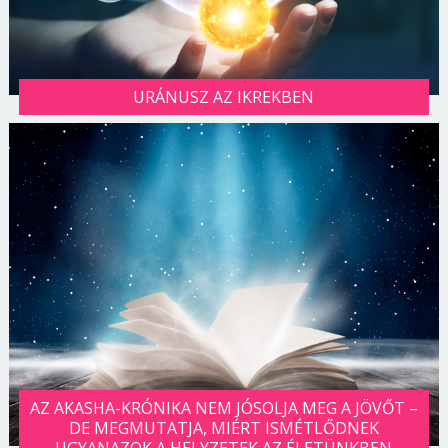
URÁNUSZ AZ IKREKBEN
AZ AKASHA-KRÓNIKA NEM JÓSOLJA MEG A JÖVŐT –
DE MEGMUTATJA, MIÉRT ISMÉTLŐDNEK
UGYANAZOK A HELYZETEK AZ ÉLETÜNKBEN