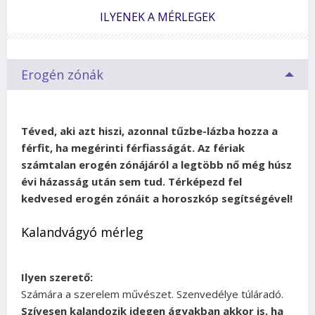
ILYENEK A MÉRLEGEK
Erogén zónák
Téved, aki azt hiszi, azonnal tűzbe-lázba hozza a
férfit, ha megérinti férfiasságát. Az fériak
számtalan erogén zónájáról a legtöbb nő még húsz
évi házasság után sem tud. Térképezd fel
kedvesed erogén zónáit a horoszkóp segítségével!
Kalandvágyó mérleg
Ilyen szerető:
Számára a szerelem művészet. Szenvedélye túláradó.
Szívesen kalandozik idegen ágyakban akkor is, ha