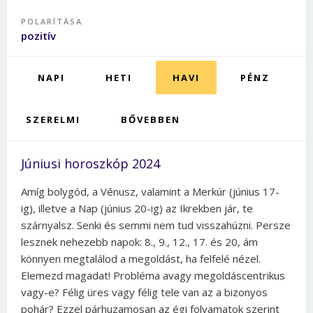
POLARÍTÁSA
pozitív
NAPI
HETI
HAVI
PÉNZ
SZERELMI
BŐVEBBEN
Júniusi horoszkóp 2024
Amíg bolygód, a Vénusz, valamint a Merkúr (június 17-
ig), illetve a Nap (június 20-ig) az Ikrekben jár, te
szárnyalsz. Senki és semmi nem tud visszahúzni. Persze
lesznek nehezebb napok: 8., 9., 12., 17. és 20, ám
könnyen megtalálod a megoldást, ha felfelé nézel.
Elemezd magadat! Probléma avagy megoldáscentrikus
vagy-e? Félig üres vagy félig tele van az a bizonyos
pohár? Ezzel párhuzamosan az égi folyamatok szerint