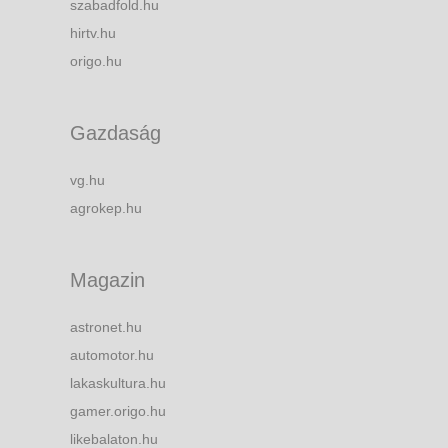
szabadfold.hu
hirtv.hu
origo.hu
Gazdaság
vg.hu
agrokep.hu
Magazin
astronet.hu
automotor.hu
lakaskultura.hu
gamer.origo.hu
likebalaton.hu