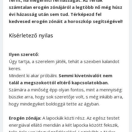
számtalan erogén zónájáról a legtöbb nő még húsz
évi házasság után sem tud. Térképezd fel
kedvesed erogén zónáit a horoszkóp segítségével!
Kísérletező nyilas
Ilyen szerető:
Úgy tartja, a szerelem játék, tehát a szexben kalandot
keres.
Mindent ki akar próbálni.
Semmi kivetnivalót nem
talál a megszokottól eltérő kapcsolatokban.
Számára a minőség épp olyan fontos, mint a mennyiség:
büszke arra, hogy sok szeretője volt, s még inkább arra,
hogy mindegyiket boldoggá tette az ágyban.
Erogén zónája:
A lapockák közti rész. Az egész testet
energiával ellátó meridián a két lapocka között fekszik,
telis-tele van idegvégződésekkel. Leginkább a Nyilas