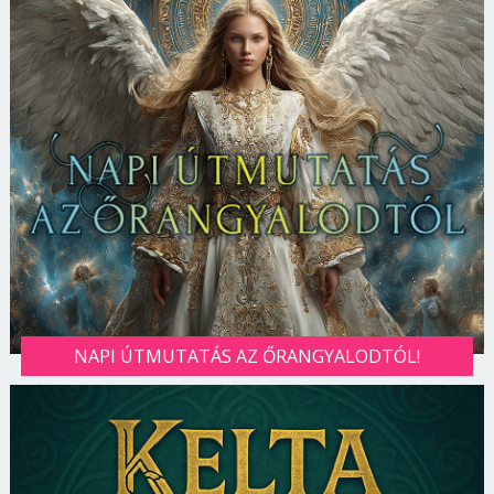
NAPI ÚTMUTATÁS AZ ŐRANGYALODTÓL!