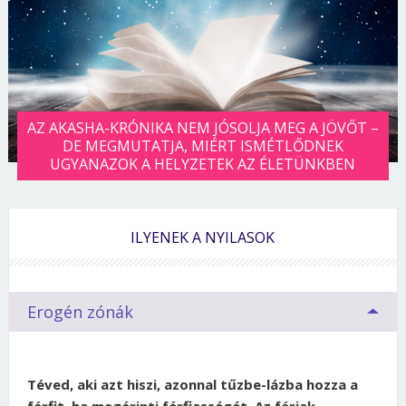
AZ AKASHA-KRÓNIKA NEM JÓSOLJA MEG A JÖVŐT –
DE MEGMUTATJA, MIÉRT ISMÉTLŐDNEK
UGYANAZOK A HELYZETEK AZ ÉLETÜNKBEN
ILYENEK A NYILASOK
Erogén zónák
Téved, aki azt hiszi, azonnal tűzbe-lázba hozza a
férfit, ha megérinti férfiasságát. Az fériak