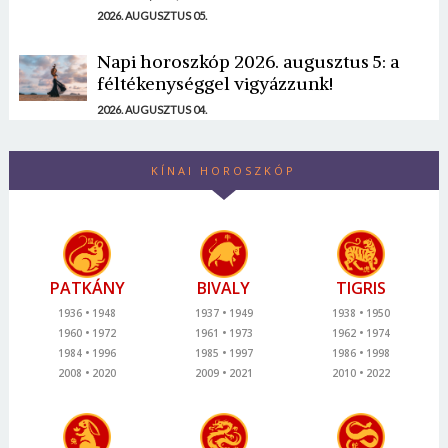
2026. AUGUSZTUS 05.
Napi horoszkóp 2026. augusztus 5: a
féltékenységgel vigyázzunk!
2026. AUGUSZTUS 04.
KÍNAI HOROSZKÓP
PATKÁNY
BIVALY
TIGRIS
1936
1948
1937
1949
1938
1950
1960
1972
1961
1973
1962
1974
1984
1996
1985
1997
1986
1998
2008
2020
2009
2021
2010
2022