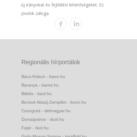
új irányokat és fejlődési lehetőségeket. Ez
jövőnk záloga.
Regionális hírportálok
Bács-Kiskun - baon.hu
Baranya - bama.hu
Békés - beol.hu
Borsod-Abaúj-Zemplén - boon.hu
Csongrád - delmagyar.hu
Dunaújváros - duol.hu
Fejér - feol.hu
Győr-Moson-Sopron - kisalfold.hu