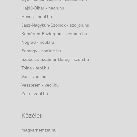
Hajdú-Bihar - haon.hu
Heves - heol.hu
Jász-Nagykun-Szolnok - szoljon.hu
Komárom-Esztergom - kemma.hu
Nógrád - nool.hu
Somogy - sonline.hu
Szabolcs-Szatmár-Bereg - szon.hu
Tolna - teol.hu
Vas - vaol.hu
Veszprém - veol.hu
Zala - zaol.hu
Közélet
magyarnemzet.hu