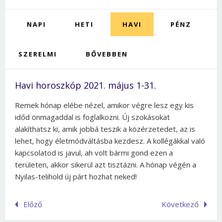
NAPI
HETI
HAVI
PÉNZ
SZERELMI
BŐVEBBEN
Havi horoszkóp 2021. május 1-31.
Remek hónap elébe nézel, amikor végre lesz egy kis
időd önmagaddal is foglalkozni. Új szokásokat
alakíthatsz ki, amik jobbá teszik a közérzetedet, az is
lehet, hogy életmódváltásba kezdesz. A kollégákkal való
kapcsolatod is javul, ah volt bármi gond ezen a
területen, akkor sikerül azt tisztázni. A hónap végén a
Nyilas-telihold új párt hozhat neked!
Előző
Következő