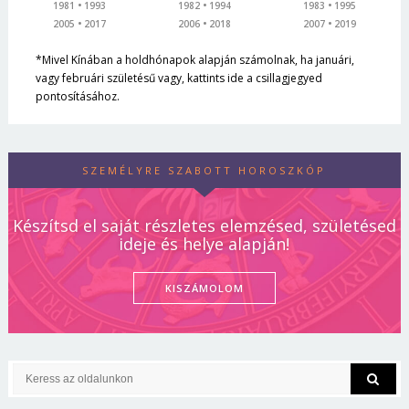
1981
1993
1982
1994
1983
1995
2005
2017
2006
2018
2007
2019
*Mivel Kínában a holdhónapok alapján számolnak, ha januári,
vagy februári születésű vagy, kattints ide a csillagjegyed
pontosításához.
SZEMÉLYRE SZABOTT HOROSZKÓP
Készítsd el saját részletes elemzésed, születésed
ideje és helye alapján!
KISZÁMOLOM