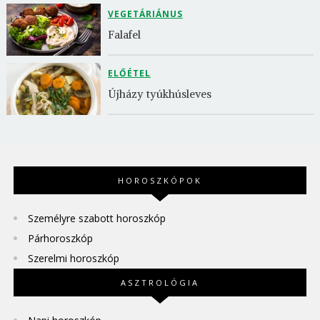
VEGETÁRIÁNUS
Falafel
ELŐÉTEL
Újházy tyúkhúsleves
HOROSZKÓPOK
Személyre szabott horoszkóp
Párhoroszkóp
Szerelmi horoszkóp
ASZTROLÓGIA