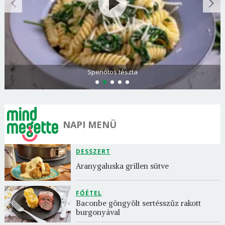
Olasz és görög paradicsomsaláta
NAPI MENÜ
DESSZERT
Aranygaluska grillen sütve
FŐÉTEL
Baconbe göngyölt sertésszűz rakott 
burgonyával