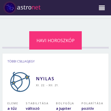
HAVI HOROSZKÓP
TÖBBI CSILLAGJEGY
NYILAS
XI. 22. - XII. 21.
ELEME
STABILITÁSA
BOLYGÓJA
POLARÍTÁSA
a tűz
változó
a Jupiter
pozitív