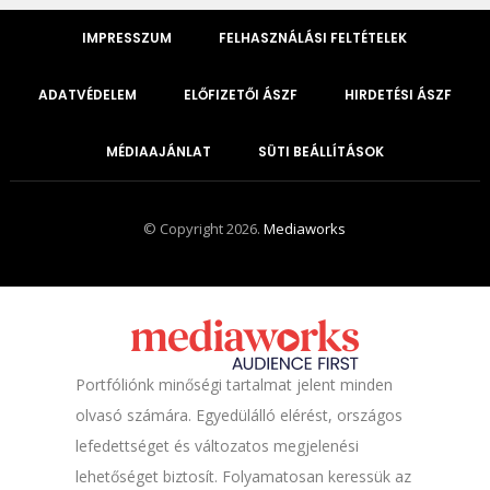
IMPRESSZUM
FELHASZNÁLÁSI FELTÉTELEK
ADATVÉDELEM
ELŐFIZETŐI ÁSZF
HIRDETÉSI ÁSZF
MÉDIAAJÁNLAT
SÜTI BEÁLLÍTÁSOK
© Copyright 2026.
Mediaworks
Portfóliónk minőségi tartalmat jelent minden
olvasó számára. Egyedülálló elérést, országos
lefedettséget és változatos megjelenési
lehetőséget biztosít. Folyamatosan keressük az