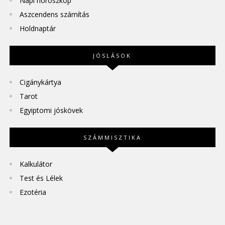
Napi horoszkóp
Aszcendens számítás
Holdnaptár
JÓSLÁSOK
Cigánykártya
Tarot
Egyiptomi jóskövek
SZÁMMISZTIKA
Kalkulátor
Test és Lélek
Ezotéria