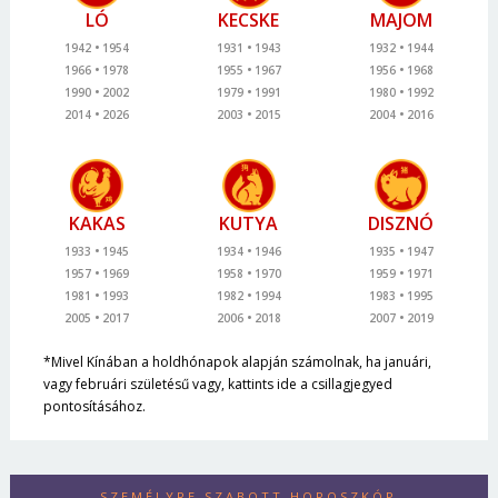
LÓ
KECSKE
MAJOM
1942
1954
1931
1943
1932
1944
1966
1978
1955
1967
1956
1968
1990
2002
1979
1991
1980
1992
2014
2026
2003
2015
2004
2016
KAKAS
KUTYA
DISZNÓ
1933
1945
1934
1946
1935
1947
1957
1969
1958
1970
1959
1971
1981
1993
1982
1994
1983
1995
2005
2017
2006
2018
2007
2019
*Mivel Kínában a holdhónapok alapján számolnak, ha januári,
vagy februári születésű vagy, kattints ide a csillagjegyed
pontosításához.
SZEMÉLYRE SZABOTT HOROSZKÓP