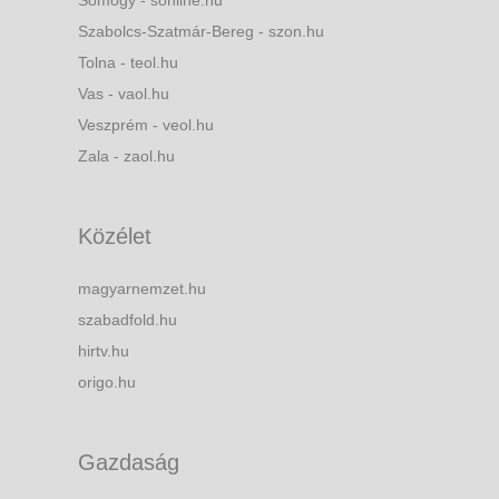
Somogy - sonline.hu
Szabolcs-Szatmár-Bereg - szon.hu
Tolna - teol.hu
Vas - vaol.hu
Veszprém - veol.hu
Zala - zaol.hu
Közélet
magyarnemzet.hu
szabadfold.hu
hirtv.hu
origo.hu
Gazdaság