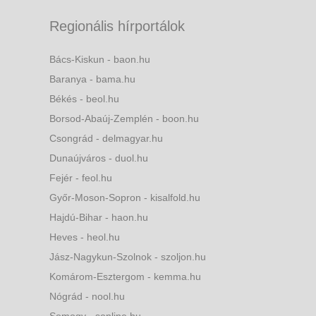
Regionális hírportálok
Bács-Kiskun - baon.hu
Baranya - bama.hu
Békés - beol.hu
Borsod-Abaúj-Zemplén - boon.hu
Csongrád - delmagyar.hu
Dunaújváros - duol.hu
Fejér - feol.hu
Győr-Moson-Sopron - kisalfold.hu
Hajdú-Bihar - haon.hu
Heves - heol.hu
Jász-Nagykun-Szolnok - szoljon.hu
Komárom-Esztergom - kemma.hu
Nógrád - nool.hu