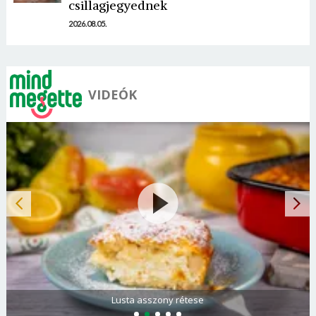
Mégse
Bejelentkezés
csillagjegyednek
2026.08.05.
VIDEÓK
Lusta asszony rétese