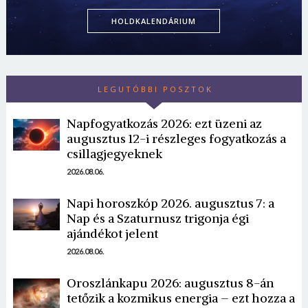
HOLDKALENDÁRIUM
LEGUTÓBBI POSZTOK
Napfogyatkozás 2026: ezt üzeni az
augusztus 12-i részleges fogyatkozás a
csillagjegyeknek
Borsonline bejelentkezés
2026.08.06.
E-mail cím vagy felhasználónév
Napi horoszkóp 2026. augusztus 7: a
Nap és a Szaturnusz trigonja égi
ajándékot jelent
Jelszó
2026.08.06.
Oroszlánkapu 2026: augusztus 8-án
tetőzik a kozmikus energia – ezt hozza a