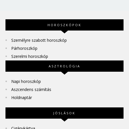
HOROSZKÓPOK
Személyre szabott horoszkóp
Párhoroszkóp
Szerelmi horoszkóp
ASZTROLÓGIA
Napi horoszkóp
Aszcendens számítás
Holdnaptár
JÓSLÁSOK
Cigánykártya