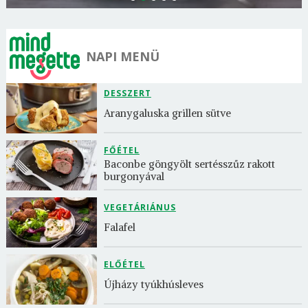
NAPI MENÜ
DESSZERT
Aranygaluska grillen sütve
FŐÉTEL
Baconbe göngyölt sertésszűz rakott 
burgonyával
VEGETÁRIÁNUS
Falafel
ELŐÉTEL
Újházy tyúkhúsleves