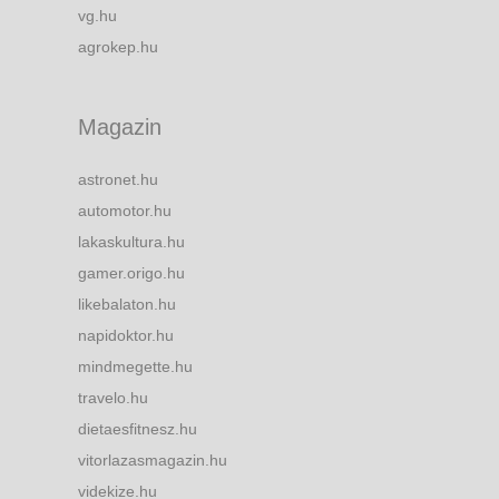
vg.hu
agrokep.hu
Magazin
astronet.hu
automotor.hu
lakaskultura.hu
gamer.origo.hu
likebalaton.hu
napidoktor.hu
mindmegette.hu
travelo.hu
dietaesfitnesz.hu
vitorlazasmagazin.hu
videkize.hu