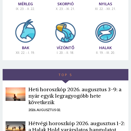
MÉRLEG
SKORPIÓ
NYILAS
IX. 23. - X. 22.
X. 23. - XI. 21.
XI. 22. - XII. 21.
BAK
VÍZÖNTŐ
HALAK
XII. 22. - I. 19.
I. 20. - II. 18.
II. 19. - III. 20.
TOP 5
Heti horoszkóp 2026. augusztus 3-9: a
nyár egyik legragyogóbb hete
következik
2026. AUGUSZTUS 02.
Hétvégi horoszkóp 2026. augusztus 1-2:
a Halak Hold varázslatos hangulatot