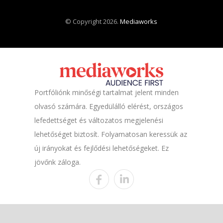
© Copyright 2026.
Mediaworks
Portfóliónk minőségi tartalmat jelent minden
olvasó számára. Egyedülálló elérést, országos
lefedettséget és változatos megjelenési
lehetőséget biztosít. Folyamatosan keressük az
új irányokat és fejlődési lehetőségeket. Ez
jövőnk záloga.