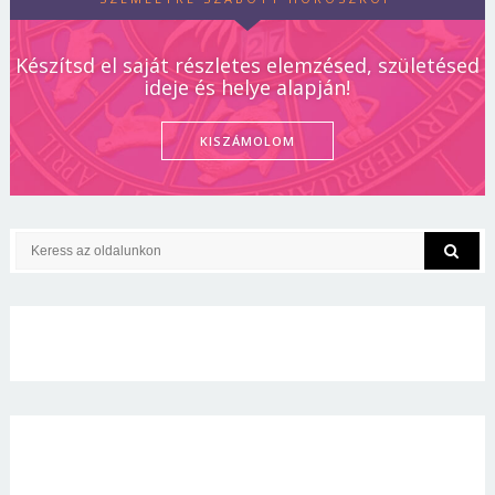
Készítsd el saját részletes elemzésed, születésed
ideje és helye alapján!
KISZÁMOLOM