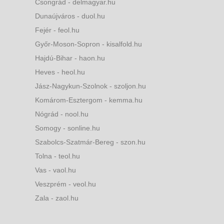
Csongrád - delmagyar.hu
Dunaújváros - duol.hu
Fejér - feol.hu
Győr-Moson-Sopron - kisalfold.hu
Hajdú-Bihar - haon.hu
Heves - heol.hu
Jász-Nagykun-Szolnok - szoljon.hu
Komárom-Esztergom - kemma.hu
Nógrád - nool.hu
Somogy - sonline.hu
Szabolcs-Szatmár-Bereg - szon.hu
Tolna - teol.hu
Vas - vaol.hu
Veszprém - veol.hu
Zala - zaol.hu