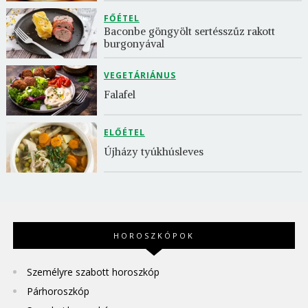
FŐÉTEL
Baconbe göngyölt sertésszűz rakott 
burgonyával
VEGETÁRIÁNUS
Falafel
ELŐÉTEL
Újházy tyúkhúsleves
HOROSZKÓPOK
Személyre szabott horoszkóp
Párhoroszkóp