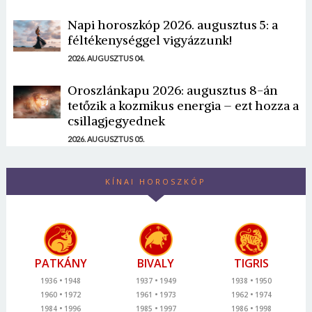
Napi horoszkóp 2026. augusztus 5: a
féltékenységgel vigyázzunk!
2026. AUGUSZTUS 04.
Oroszlánkapu 2026: augusztus 8-án
tetőzik a kozmikus energia – ezt hozza a
csillagjegyednek
2026. AUGUSZTUS 05.
KÍNAI HOROSZKÓP
PATKÁNY
BIVALY
TIGRIS
1936
1948
1937
1949
1938
1950
1960
1972
1961
1973
1962
1974
1984
1996
1985
1997
1986
1998