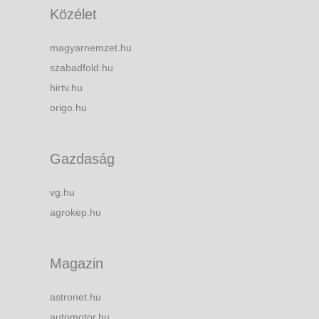
Közélet
magyarnemzet.hu
szabadfold.hu
hirtv.hu
origo.hu
Gazdaság
vg.hu
agrokep.hu
Magazin
astronet.hu
automotor.hu