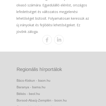
olvasó számára. Egyedülálló elérést, országos
lefedettséget és változatos megjelenési
lehetőséget biztosít. Folyamatosan keressük az
új irányokat és fejlődési lehetőségeket. Ez
jövőnk záloga.
Regionális hírportálok
Bács-Kiskun - baon.hu
Baranya - bama.hu
Békés - beol.hu
Borsod-Abaúj-Zemplén - boon.hu