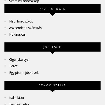
Szerelmi horoszkóp
ASZTROLÓGIA
Napi horoszkóp
Aszcendens számítás
Holdnaptár
JÓSLÁSOK
Cigánykártya
Tarot
Egyiptomi jóskövek
SZÁMMISZTIKA
Kalkulátor
Test és Lélek