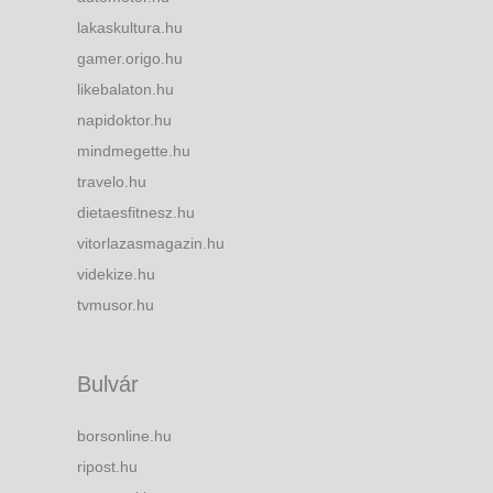
lakaskultura.hu
gamer.origo.hu
likebalaton.hu
napidoktor.hu
mindmegette.hu
travelo.hu
dietaesfitnesz.hu
vitorlazasmagazin.hu
videkize.hu
tvmusor.hu
Bulvár
borsonline.hu
ripost.hu