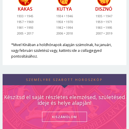
KAKAS
KUTYA
DISZNÓ
1933
1945
1934
1946
1935
1947
1957
1969
1958
1970
1959
1971
1981
1993
1982
1994
1983
1995
2005
2017
2006
2018
2007
2019
*Mivel Kínában a holdhónapok alapján számolnak, ha januári,
vagy februári születésű vagy, kattints ide a csillagjegyed
pontosításához.
SZEMÉLYRE SZABOTT HOROSZKÓP
Készítsd el saját részletes elemzésed, születésed
ideje és helye alapján!
KISZÁMOLOM