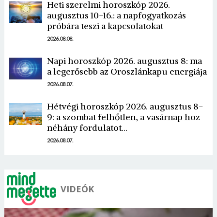
Heti szerelmi horoszkóp 2026.
augusztus 10-16.: a napfogyatkozás
próbára teszi a kapcsolatokat
2026.08.08.
Napi horoszkóp 2026. augusztus 8: ma
Borsonline bejelentkezés
a legerősebb az Oroszlánkapu energiája
2026.08.07.
E-mail cím vagy felhasználónév
Hétvégi horoszkóp 2026. augusztus 8-
9: a szombat felhőtlen, a vasárnap hoz
néhány fordulatot…
Jelszó
2026.08.07.
Mégse
Bejelentkezés
VIDEÓK