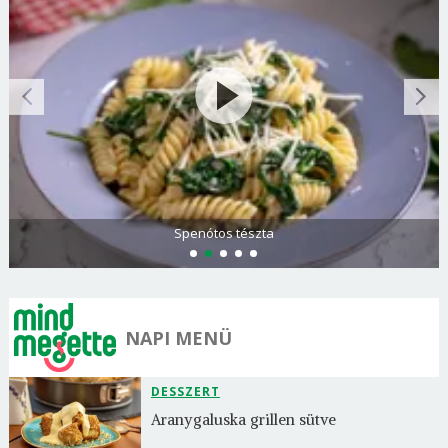
Spenótos tészta
NAPI MENÜ
DESSZERT
Aranygaluska grillen sütve