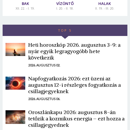
BAK
VÍZÖNTŐ
HALAK
XII. 22. - I. 19.
I. 20. - II. 18.
II. 19. - III. 20.
TOP 5
Heti horoszkóp 2026. augusztus 3-9: a
nyár egyik legragyogóbb hete
következik
2026. AUGUSZTUS 02.
Napfogyatkozás 2026: ezt üzeni az
augusztus 12-i részleges fogyatkozás a
csillagjegyeknek
2026. AUGUSZTUS 06.
Oroszlánkapu 2026: augusztus 8-án
tetőzik a kozmikus energia – ezt hozza a
csillagjegyednek