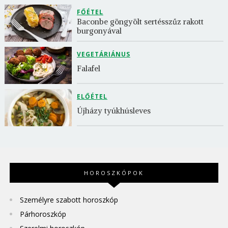
FŐÉTEL
Baconbe göngyölt sertésszűz rakott 
burgonyával
VEGETÁRIÁNUS
Falafel
ELŐÉTEL
Újházy tyúkhúsleves
HOROSZKÓPOK
Személyre szabott horoszkóp
Párhoroszkóp