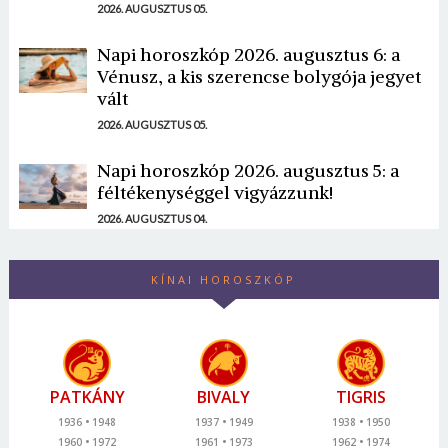
2026. AUGUSZTUS 05.
Napi horoszkóp 2026. augusztus 6: a
Vénusz, a kis szerencse bolygója jegyet
vált
2026. AUGUSZTUS 05.
Napi horoszkóp 2026. augusztus 5: a
féltékenységgel vigyázzunk!
2026. AUGUSZTUS 04.
KÍNAI HOROSZKÓP
PATKÁNY
BIVALY
TIGRIS
1936
1948
1937
1949
1938
1950
1960
1972
1961
1973
1962
1974