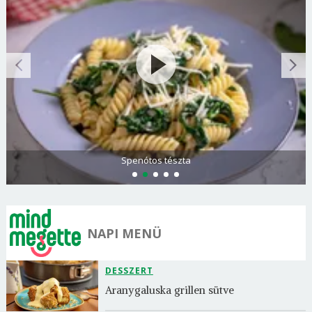
Spenótos tészta
NAPI MENÜ
DESSZERT
Aranygaluska grillen sütve