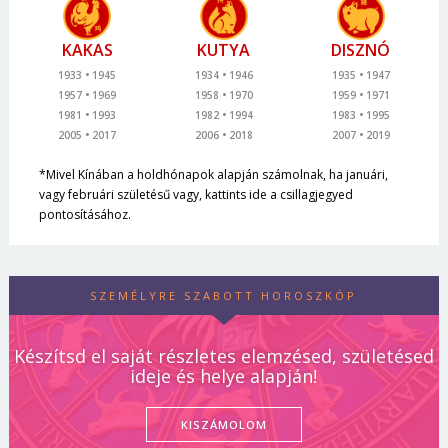
KAKAS
KUTYA
DISZNÓ
1933
1945
1934
1946
1935
1947
1957
1969
1958
1970
1959
1971
1981
1993
1982
1994
1983
1995
2005
2017
2006
2018
2007
2019
*Mivel Kínában a holdhónapok alapján számolnak, ha januári,
vagy februári születésű vagy, kattints ide a csillagjegyed
pontosításához.
SZEMÉLYRE SZABOTT HOROSZKÓP
Készítsd el saját részletes elemzésed, születésed
ideje és helye alapján!
KISZÁMOLOM