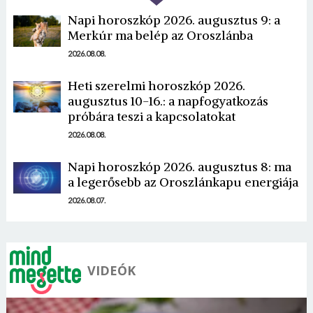
Napi horoszkóp 2026. augusztus 9: a
Merkúr ma belép az Oroszlánba
2026.08.08.
Heti szerelmi horoszkóp 2026.
Borsonline bejelentkezés
augusztus 10-16.: a napfogyatkozás
próbára teszi a kapcsolatokat
E-mail cím vagy felhasználónév
2026.08.08.
Napi horoszkóp 2026. augusztus 8: ma
a legerősebb az Oroszlánkapu energiája
Jelszó
2026.08.07.
Mégse
Bejelentkezés
VIDEÓK