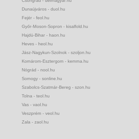
Csongrád - delmagyar.hu
Dunaújváros - duol.hu
Fejér - feol.hu
Győr-Moson-Sopron - kisalfold.hu
Hajdú-Bihar - haon.hu
Heves - heol.hu
Jász-Nagykun-Szolnok - szoljon.hu
Komárom-Esztergom - kemma.hu
Nógrád - nool.hu
Somogy - sonline.hu
Szabolcs-Szatmár-Bereg - szon.hu
Tolna - teol.hu
Vas - vaol.hu
Veszprém - veol.hu
Zala - zaol.hu