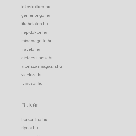
lakaskultura.hu
gamer.origo.hu
likebalaton.hu
napidoktor.hu
mindmegette.hu
travelo.hu
dietaesfitnesz.hu
vitorlazasmagazin.hu
videkize.hu
tvmusor.hu
Bulvár
borsonline.hu
ripost.hu