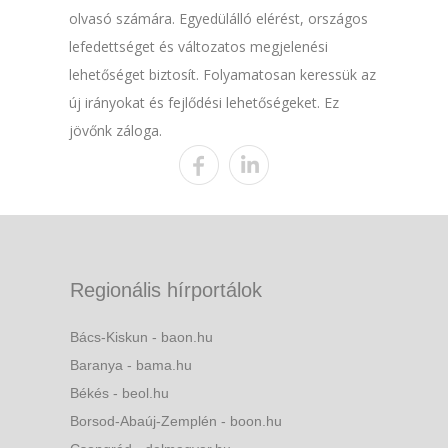
olvasó számára. Egyedülálló elérést, országos
lefedettséget és változatos megjelenési
lehetőséget biztosít. Folyamatosan keressük az
új irányokat és fejlődési lehetőségeket. Ez
jövőnk záloga.
Regionális hírportálok
Bács-Kiskun - baon.hu
Baranya - bama.hu
Békés - beol.hu
Borsod-Abaúj-Zemplén - boon.hu