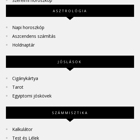
Szerelmi horoszkóp
ASZTROLÓGIA
Napi horoszkóp
Aszcendens számítás
Holdnaptár
JÓSLÁSOK
Cigánykártya
Tarot
Egyiptomi jóskövek
SZÁMMISZTIKA
Kalkulátor
Test és Lélek