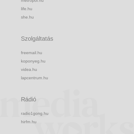
metropol.hu
life.hu
she.hu
Szolgáltatás
freemail.hu
koponyeg.hu
videa.hu
lapcentrum.hu
Rádió
radio1gong.hu
hirfm.hu