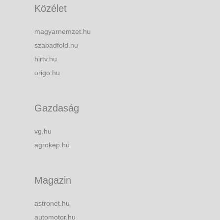
Közélet
magyarnemzet.hu
szabadfold.hu
hirtv.hu
origo.hu
Gazdaság
vg.hu
agrokep.hu
Magazin
astronet.hu
automotor.hu