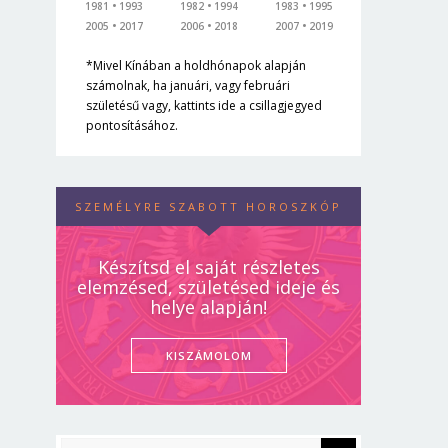
1981
1993
1982
1994
1983
1995
2005
2017
2006
2018
2007
2019
*Mivel Kínában a holdhónapok alapján
számolnak, ha januári, vagy februári
születésű vagy, kattints ide a csillagjegyed
pontosításához.
SZEMÉLYRE SZABOTT HOROSZKÓP
Készítsd el saját részletes
elemzésed, születésed ideje és
helye alapján!
KISZÁMOLOM