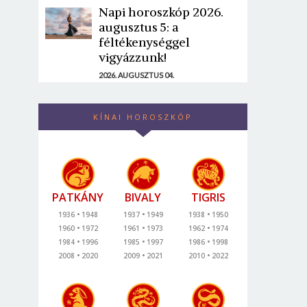
Napi horoszkóp 2026.
augusztus 5: a
féltékenységgel
vigyázzunk!
2026. AUGUSZTUS 04.
KÍNAI HOROSZKÓP
PATKÁNY
BIVALY
TIGRIS
1936
1948
1937
1949
1938
1950
1960
1972
1961
1973
1962
1974
1984
1996
1985
1997
1986
1998
2008
2020
2009
2021
2010
2022