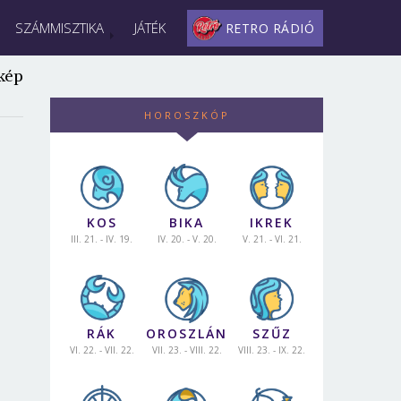
SZÁMMISZTIKA
JÁTÉK
RETRO RÁDIÓ
kép
HOROSZKÓP
KOS
BIKA
IKREK
III. 21. - IV. 19.
IV. 20. - V. 20.
V. 21. - VI. 21.
RÁK
OROSZLÁN
SZŰZ
VI. 22. - VII. 22.
VII. 23. - VIII. 22.
VIII. 23. - IX. 22.