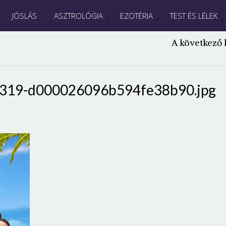
JÓSLÁS
ASZTROLÓGIA
EZOTÉRIA
TEST ÉS LÉLEK
A következő 
×319-d000026096b594fe38b90.jpg