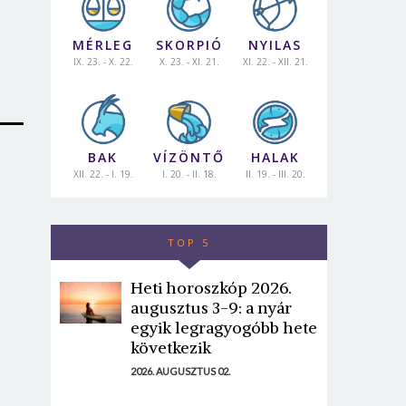
MÉRLEG
SKORPIÓ
NYILAS
IX. 23. - X. 22.
X. 23. - XI. 21.
XI. 22. - XII. 21.
BAK
VÍZÖNTŐ
HALAK
XII. 22. - I. 19.
I. 20. - II. 18.
II. 19. - III. 20.
TOP 5
Heti horoszkóp 2026.
augusztus 3-9: a nyár
egyik legragyogóbb hete
következik
2026. AUGUSZTUS 02.