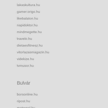
lakaskultura.hu
gamer.origo.hu
likebalaton.hu
napidoktor.hu
mindmegette.hu
travelo.hu
dietaesfitnesz.hu
vitorlazasmagazin.hu
videkize.hu
tvmusor.hu
Bulvár
borsonline.hu
ripost.hu
metropol.hu