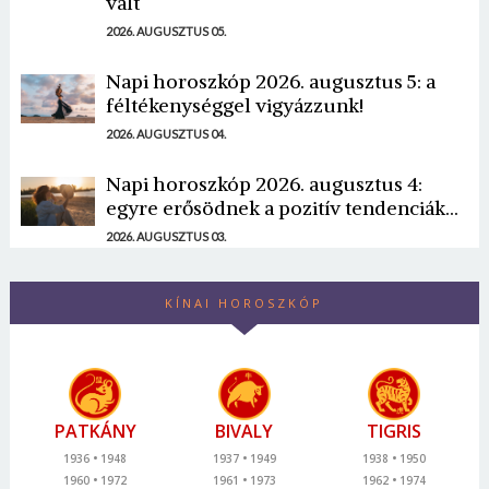
vált
2026. AUGUSZTUS 05.
Napi horoszkóp 2026. augusztus 5: a
féltékenységgel vigyázzunk!
2026. AUGUSZTUS 04.
Napi horoszkóp 2026. augusztus 4:
egyre erősödnek a pozitív tendenciák...
2026. AUGUSZTUS 03.
KÍNAI HOROSZKÓP
PATKÁNY
BIVALY
TIGRIS
1936
1948
1937
1949
1938
1950
1960
1972
1961
1973
1962
1974