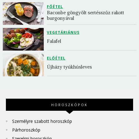
FŐÉTEL
Baconbe göngyölt sertésszűz rakott 
burgonyával
VEGETÁRIÁNUS
Falafel
ELŐÉTEL
Újházy tyúkhúsleves
HOROSZKÓPOK
Személyre szabott horoszkóp
Párhoroszkóp
Szerelmi horoszkóp