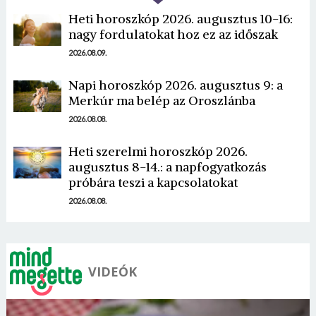
Heti horoszkóp 2026. augusztus 10-16:
nagy fordulatokat hoz ez az időszak
2026.08.09.
Napi horoszkóp 2026. augusztus 9: a
Borsonline bejelentkezés
Merkúr ma belép az Oroszlánba
2026.08.08.
E-mail cím vagy felhasználónév
Heti szerelmi horoszkóp 2026.
augusztus 8-14.: a napfogyatkozás
próbára teszi a kapcsolatokat
Jelszó
2026.08.08.
Mégse
Bejelentkezés
VIDEÓK