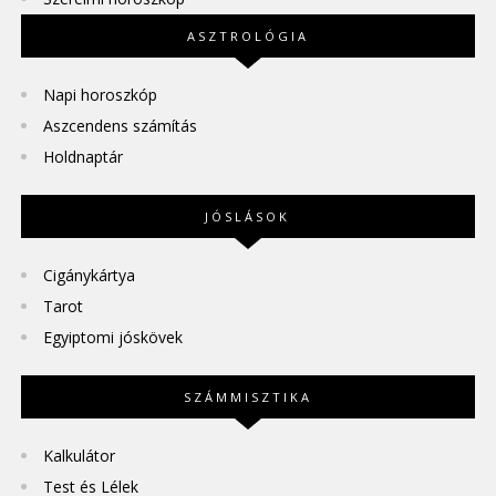
ASZTROLÓGIA
Napi horoszkóp
Aszcendens számítás
Holdnaptár
JÓSLÁSOK
Cigánykártya
Tarot
Egyiptomi jóskövek
SZÁMMISZTIKA
Kalkulátor
Test és Lélek