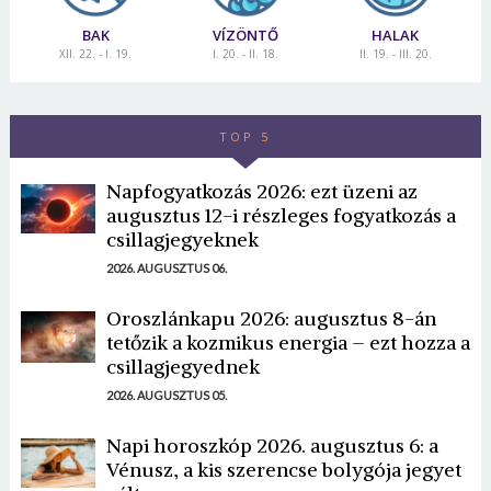
BAK
VÍZÖNTŐ
HALAK
XII. 22. - I. 19.
I. 20. - II. 18.
II. 19. - III. 20.
TOP 5
Napfogyatkozás 2026: ezt üzeni az
augusztus 12-i részleges fogyatkozás a
csillagjegyeknek
2026. AUGUSZTUS 06.
Oroszlánkapu 2026: augusztus 8-án
tetőzik a kozmikus energia – ezt hozza a
csillagjegyednek
2026. AUGUSZTUS 05.
Napi horoszkóp 2026. augusztus 6: a
Vénusz, a kis szerencse bolygója jegyet