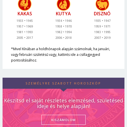
KAKAS
KUTYA
DISZNÓ
1933
1945
1934
1946
1935
1947
1957
1969
1958
1970
1959
1971
1981
1993
1982
1994
1983
1995
2005
2017
2006
2018
2007
2019
*Mivel Kínában a holdhónapok alapján számolnak, ha januári,
vagy februári születésű vagy, kattints ide a csillagjegyed
pontosításához.
SZEMÉLYRE SZABOTT HOROSZKÓP
Készítsd el saját részletes elemzésed, születésed
ideje és helye alapján!
KISZÁMOLOM