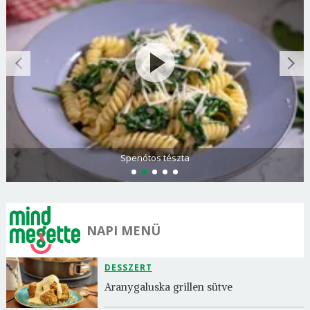
Görögdinnye-limonádé
NAPI MENÜ
DESSZERT
Aranygaluska grillen sütve