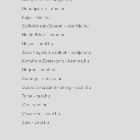
Dunaújváros - duol.hu
Fejér - feol.hu
Győr-Moson-Sopron - kisalfold.hu
Hajdú-Bihar - haon.hu
Heves - heol.hu
Jász-Nagykun-Szolnok - szoljon.hu
Komárom-Esztergom - kemma.hu
Nógrád - nool.hu
Somogy - sonline.hu
Szabolcs-Szatmár-Bereg - szon.hu
Tolna - teol.hu
Vas - vaol.hu
Veszprém - veol.hu
Zala - zaol.hu