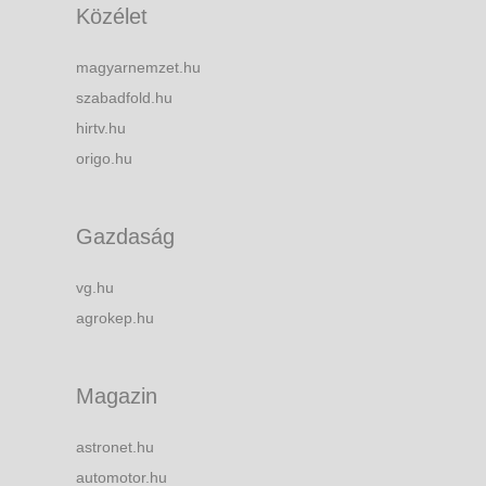
Közélet
magyarnemzet.hu
szabadfold.hu
hirtv.hu
origo.hu
Gazdaság
vg.hu
agrokep.hu
Magazin
astronet.hu
automotor.hu