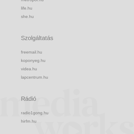
life.hu
she.hu
Szolgáltatás
freemail.hu
koponyeg.hu
videa.hu
lapcentrum.hu
Rádió
radio1gong.hu
hirfm.hu