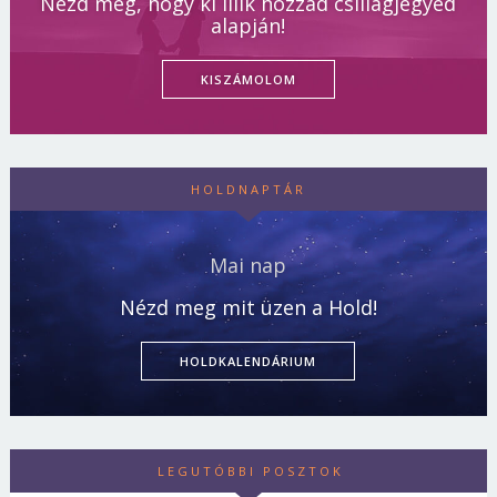
Nézd meg, hogy ki illik hozzád csillagjegyed
alapján!
KISZÁMOLOM
HOLDNAPTÁR
Mai nap
Nézd meg mit üzen a Hold!
HOLDKALENDÁRIUM
LEGUTÓBBI POSZTOK