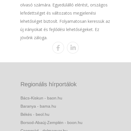
olvasó számára. Egyedülálló elérést, országos
lefedettséget és változatos megjelenési
lehetőséget biztosít. Folyamatosan keressük az
új irányokat és fejlődési lehetőségeket. Ez
jövőnk záloga.
Regionális hírportálok
Bács-Kiskun - baon.hu
Baranya - bama.hu
Békés - beol.hu
Borsod-Abaúj-Zemplén - boon.hu
Csongrád - delmagyar.hu