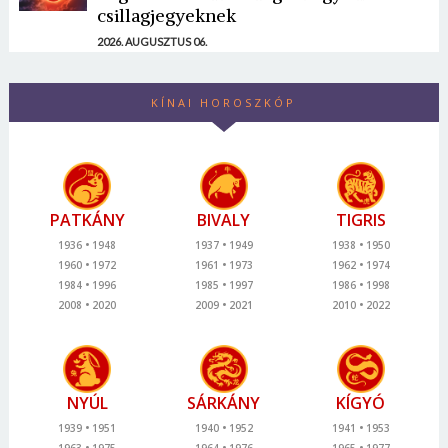
csillagjegyeknek
2026. AUGUSZTUS 06.
KÍNAI HOROSZKÓP
PATKÁNY
BIVALY
TIGRIS
1936
1948
1937
1949
1938
1950
1960
1972
1961
1973
1962
1974
1984
1996
1985
1997
1986
1998
2008
2020
2009
2021
2010
2022
NYÚL
SÁRKÁNY
KÍGYÓ
1939
1951
1940
1952
1941
1953