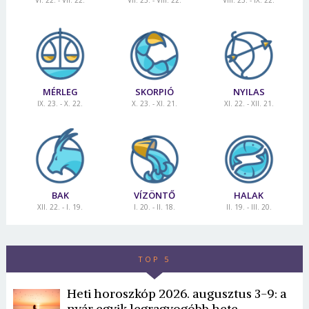
MÉRLEG
SKORPIÓ
NYILAS
IX. 23. - X. 22.
X. 23. - XI. 21.
XI. 22. - XII. 21.
BAK
VÍZÖNTŐ
HALAK
XII. 22. - I. 19.
I. 20. - II. 18.
II. 19. - III. 20.
TOP 5
Heti horoszkóp 2026. augusztus 3-9: a
nyár egyik legragyogóbb hete