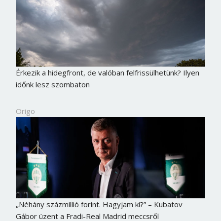
Érkezik a hidegfront, de valóban felfrissülhetünk? Ilyen
időnk lesz szombaton
Origo
„Néhány százmillió forint. Hagyjam ki?” – Kubatov
Gábor üzent a Fradi-Real Madrid meccsről