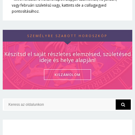
vagy februári születésű vagy, kattints ide a csillagjegyed
pontosításához.
SZEMÉLYRE SZABOTT HOROSZKÓP
Készítsd el saját részletes elemzésed, születésed
ideje és helye alapján!
KISZÁMOLOM