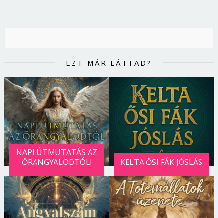
EZT MÁR LÁTTAD?
NAPI ÚTMUTATÁS AZ
ŐRANGYALODTÓL!
KELTA ŐSI FÁK JÓSLÁS