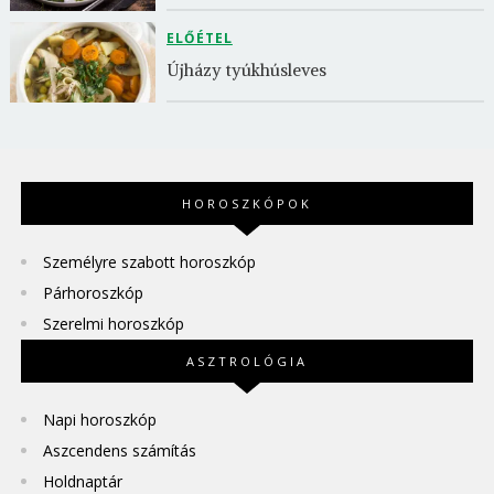
ELŐÉTEL
Újházy tyúkhúsleves
HOROSZKÓPOK
Személyre szabott horoszkóp
Párhoroszkóp
Szerelmi horoszkóp
ASZTROLÓGIA
Napi horoszkóp
Aszcendens számítás
Holdnaptár