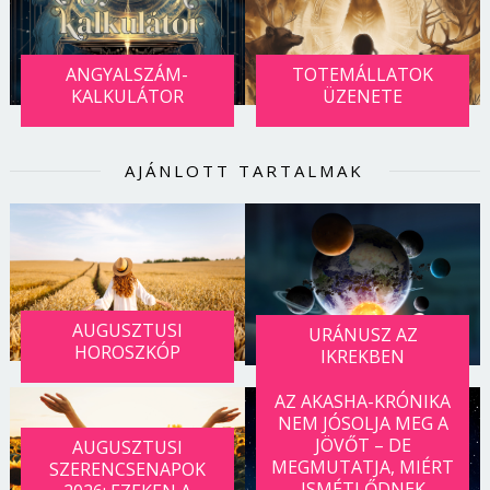
ANGYALSZÁM-
TOTEMÁLLATOK
KALKULÁTOR
ÜZENETE
AJÁNLOTT TARTALMAK
AUGUSZTUSI
URÁNUSZ AZ
HOROSZKÓP
IKREKBEN
Borsonline bejelentkezés
AZ AKASHA-KRÓNIKA
NEM JÓSOLJA MEG A
E-mail cím vagy felhasználónév
JÖVŐT – DE
AUGUSZTUSI
MEGMUTATJA, MIÉRT
SZERENCSENAPOK
ISMÉTLŐDNEK