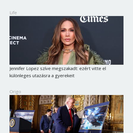
Life
Jennifer Lopez szíve megszakadt: ezért vitte el
különleges utazásra a gyerekeit
Origo