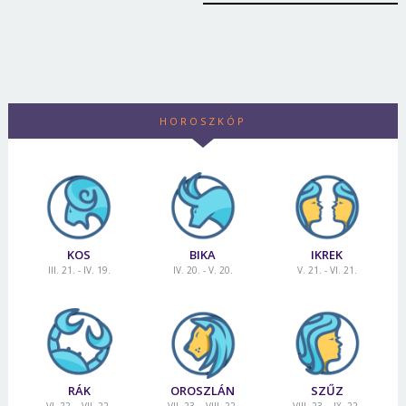
HOROSZKÓP
KOS
BIKA
IKREK
III. 21. - IV. 19.
IV. 20. - V. 20.
V. 21. - VI. 21.
RÁK
OROSZLÁN
SZŰZ
VI. 22. - VII. 22.
VII. 23. - VIII. 22.
VIII. 23. - IX. 22.