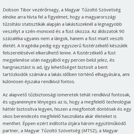
Dobson Tibor vezérőrnagy, a Magyar Tűzoltó Szövetség
elnöke arra hívta fel a figyelmet, hogy a magyarországi
tűzoltási statisztikák alapján a lakástüzeknél a legnagyobb
veszélyt a szén-monoxid és a füst okozza. Az áldozatok 90
százaléka ugyanis nem a lángok, hanem a füst miatt veszíti
életét. A tragédia pedig egy egyszerű füstérzékelő készülék
felszerelésével elkerülhető lenne. A füstérzékelő a füst
megjelenése után nagyjából egy percen belül jelez, és
hangriasztást is ad, így lehetőséget biztosít a bent
tartózkodók számára a lakás időben történő elhagyására, ami
különösen éjszaka rendkívül fontos.
Az alapvető tűzbiztonsági ismeretek tehát rendkívül fontosak,
és ugyanennyire lényeges az is, hogy a megfelelő technológiai
háttér biztosítva legyen, hiszen a megfontolt döntések és egy
okos berendezés megfelelő használata akár életeket is
menthet. Éppen ezért indította útjára három együttműködő
partner, a Magyar Tűzoltó Szövetség (MTSZ), a Magyar