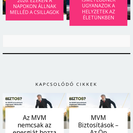
2026: EZEKEN A
Jelszó
UGYANAZOK A
NAPOKON ÁLLNAK
HELYZETEK AZ
MELLÉD A CSILLAGOK
ÉLETÜNKBEN
Mégse
Bejelentkezés
KAPCSOLÓDÓ CIKKEK
Az MVM
MVM
nemcsak az
Biztosítások –
energiát hozza
Az Ön