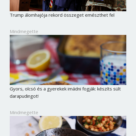
Trump álomhajója rekord összeget emészthet fel
Mindmegette
Gyors, olcsó és a gyerekek imádni fogják: készíts sült
darapudingot!
Mindmegette