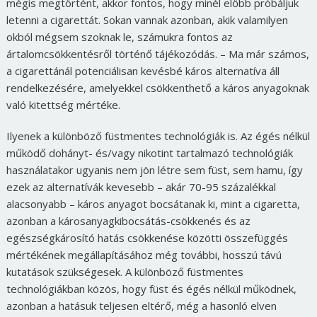
mégis megtörtént, akkor fontos, hogy minél előbb próbáljuk
letenni a cigarettát. Sokan vannak azonban, akik valamilyen
okból mégsem szoknak le, számukra fontos az
ártalomcsökkentésről történő tájékozódás. – Ma már számos,
a cigarettánál potenciálisan kevésbé káros alternatíva áll
rendelkezésére, amelyekkel csökkenthető a káros anyagoknak
való kitettség mértéke.
Ilyenek a különböző füstmentes technológiák is. Az égés nélkül
működő dohányt- és/vagy nikotint tartalmazó technológiák
használatakor ugyanis nem jön létre sem füst, sem hamu, így
ezek az alternatívák kevesebb – akár 70-95 százalékkal
alacsonyabb – káros anyagot bocsátanak ki, mint a cigaretta,
azonban a károsanyagkibocsátás-csökkenés és az
egészségkárosító hatás csökkenése közötti összefüggés
mértékének megállapításához még további, hosszú távú
kutatások szükségesek. A különböző füstmentes
technológiákban közös, hogy füst és égés nélkül működnek,
azonban a hatásuk teljesen eltérő, még a hasonló elven