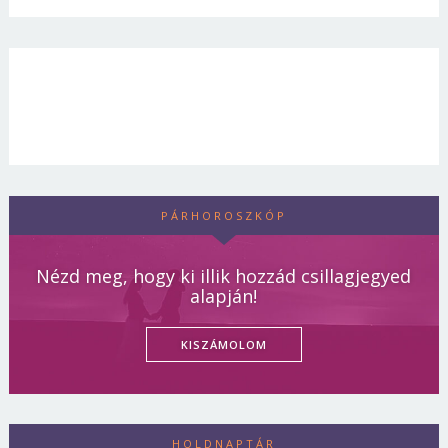
PÁRHOROSZKÓP
Nézd meg, hogy ki illik hozzád csillagjegyed
alapján!
KISZÁMOLOM
HOLDNAPTÁR