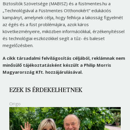
Biztosítók Szövetsége (MABISZ) és a füstmentes.hu a
„Technológiával a Füstmentes Otthonokért” edukációs
kampányt, amelynek célja, hogy felhívja a lakosság figyelmét
az égés és a füst problémájára, azok káros
következményeire, miközben információkkal, érzékenyítéssel
és technológiai eszközökkel segít a tűz- és baleset
megelőzésben.
A cikk társadalmi felvilágosítás céljából, reklámnak nem
minősülő tájékoztatásként készült a Philip Morris
Magyarország Kft. hozzájárulásával.
EZEK IS ÉRDEKELHETNEK
Origo