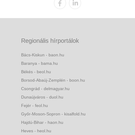
Regionális hírportálok
Bács-Kiskun - baon.hu
Baranya - bama.hu
Békés - beol.hu
Borsod-Abaúj-Zemplén - boon.hu
Csongrád - delmagyar.hu
Dunaújváros - duol.hu
Fejér - feol.hu
Győr-Moson-Sopron - kisalfold.hu
Hajdú-Bihar - haon.hu
Heves - heol.hu