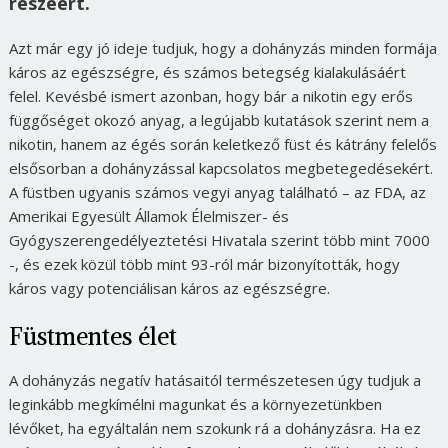
részéért.
Azt már egy jó ideje tudjuk, hogy a dohányzás minden formája
káros az egészségre, és számos betegség kialakulásáért
felel. Kevésbé ismert azonban, hogy bár a nikotin egy erős
függőséget okozó anyag, a legújabb kutatások szerint nem a
nikotin, hanem az égés során keletkező füst és kátrány felelős
elsősorban a dohányzással kapcsolatos megbetegedésekért.
A füstben ugyanis számos vegyi anyag található – az FDA, az
Amerikai Egyesült Államok Élelmiszer- és
Gyógyszerengedélyeztetési Hivatala szerint több mint 7000
-, és ezek közül több mint 93-ról már bizonyították, hogy
káros vagy potenciálisan káros az egészségre.
Füstmentes élet
A dohányzás negatív hatásaitól természetesen úgy tudjuk a
leginkább megkímélni magunkat és a környezetünkben
lévőket, ha egyáltalán nem szokunk rá a dohányzásra. Ha ez