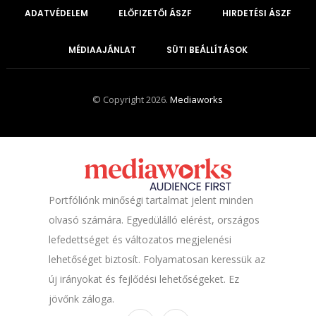
ADATVÉDELEM
ELŐFIZETŐI ÁSZF
HIRDETÉSI ÁSZF
MÉDIAAJÁNLAT
SÜTI BEÁLLÍTÁSOK
© Copyright 2026.
Mediaworks
Portfóliónk minőségi tartalmat jelent minden
olvasó számára. Egyedülálló elérést, országos
lefedettséget és változatos megjelenési
lehetőséget biztosít. Folyamatosan keressük az
új irányokat és fejlődési lehetőségeket. Ez
jövőnk záloga.