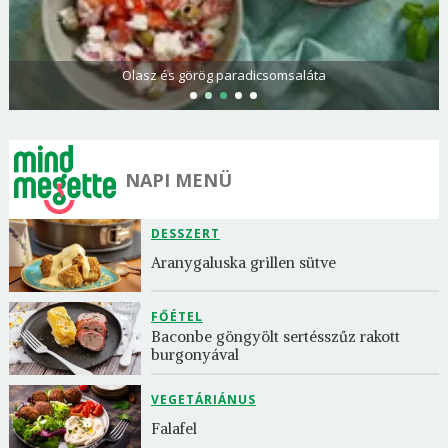
Olasz és görög paradicsomsaláta
NAPI MENÜ
DESSZERT
Aranygaluska grillen sütve
FŐÉTEL
Baconbe göngyölt sertésszűz rakott 
burgonyával
VEGETÁRIÁNUS
Falafel