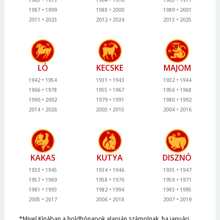
1963
1975
1964
1976
1965
1977
1987
1999
1988
2000
1989
2001
2011
2023
2012
2024
2013
2025
LÓ
KECSKE
MAJOM
1942
1954
1931
1943
1932
1944
1966
1978
1955
1967
1956
1968
1990
2002
1979
1991
1980
1992
2014
2026
2003
2015
2004
2016
KAKAS
KUTYA
DISZNÓ
1933
1945
1934
1946
1935
1947
1957
1969
1958
1970
1959
1971
1981
1993
1982
1994
1983
1995
2005
2017
2006
2018
2007
2019
*Mivel Kínában a holdhónapok alapján számolnak, ha januári,