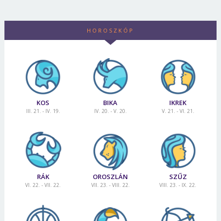
HOROSZKÓP
KOS
BIKA
IKREK
III. 21. - IV. 19.
IV. 20. - V. 20.
V. 21. - VI. 21.
RÁK
OROSZLÁN
SZŰZ
VI. 22. - VII. 22.
VII. 23. - VIII. 22.
VIII. 23. - IX. 22.