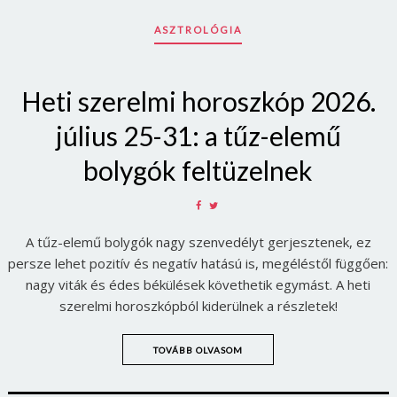
ASZTROLÓGIA
Heti szerelmi horoszkóp 2026.
július 25-31: a tűz-elemű
bolygók feltüzelnek
SHARE
SHARE
ON
ON
A tűz-elemű bolygók nagy szenvedélyt gerjesztenek, ez
FACEBOOK
TWITTER
persze lehet pozitív és negatív hatású is, megéléstől függően:
nagy viták és édes békülések követhetik egymást. A heti
Borsonline bejelentkezés
szerelmi horoszkópból kiderülnek a részletek!
E-mail cím vagy felhasználónév
TOVÁBB OLVASOM