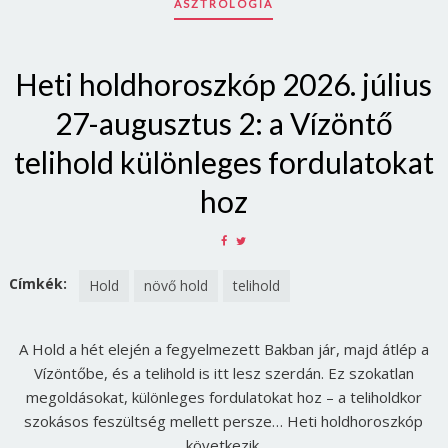
ASZTROLÓGIA
Heti holdhoroszkóp 2026. július
27-augusztus 2: a Vízöntő
telihold különleges fordulatokat
hoz
SHARE
SHARE
ON
ON
FACEBOOK
TWITTER
Címkék:
Hold
növő hold
telihold
A Hold a hét elején a fegyelmezett Bakban jár, majd átlép a
Vízöntőbe, és a telihold is itt lesz szerdán. Ez szokatlan
megoldásokat, különleges fordulatokat hoz – a teliholdkor
szokásos feszültség mellett persze… Heti holdhoroszkóp
következik.