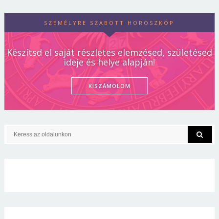
SZEMÉLYRE SZABOTT HOROSZKÓP
Készítsd el saját részletes elemzésed, születésed
ideje és helye alapján!
KISZÁMOLOM