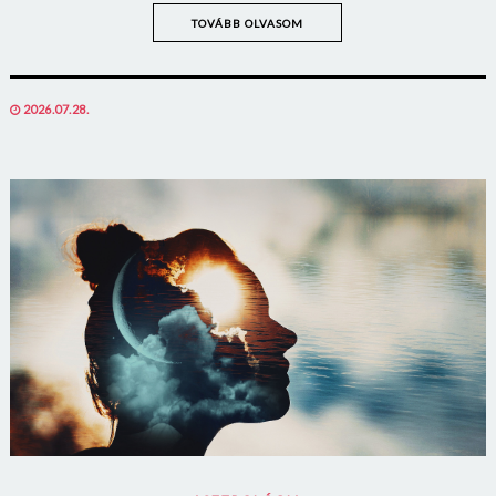
TOVÁBB OLVASOM
POSTED
2026.07.28.
ON