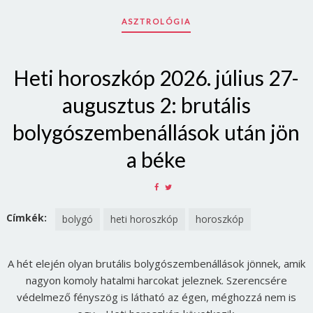
ASZTROLÓGIA
Heti horoszkóp 2026. július 27-
augusztus 2: brutális
bolygószembenállások után jön
a béke
SHARE
SHARE
ON
ON
FACEBOOK
TWITTER
Címkék:
bolygó
heti horoszkóp
horoszkóp
A hét elején olyan brutális bolygószembenállások jönnek, amik
nagyon komoly hatalmi harcokat jeleznek. Szerencsére
védelmező fényszög is látható az égen, méghozzá nem is