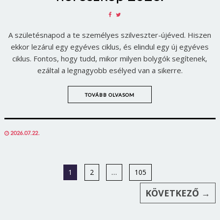
SHARE
SHARE
ON
ON
A születésnapod a te személyes szilveszter-újéved. Hiszen
FACEBOOK
TWITTER
ekkor lezárul egy egyéves ciklus, és elindul egy új egyéves
ciklus. Fontos, hogy tudd, mikor milyen bolygók segítenek,
ezáltal a legnagyobb esélyed van a sikerre.
TOVÁBB OLVASOM
POSTED
2026.07.22.
ON
1
2
…
105
KÖVETKEZŐ →