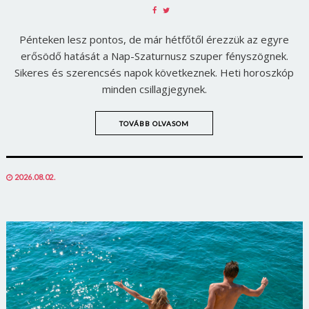
SHARE
SHARE
ON
ON
Pénteken lesz pontos, de már hétfőtől érezzük az egyre
FACEBOOK
TWITTER
erősödő hatását a Nap-Szaturnusz szuper fényszögnek.
Sikeres és szerencsés napok következnek. Heti horoszkóp
minden csillagjegynek.
TOVÁBB OLVASOM
POSTED
2026.08.02.
ON