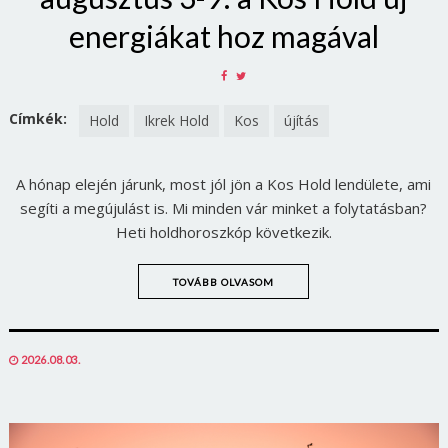
energiákat hoz magával
SHARE
SHARE
ON
ON
FACEBOOK
TWITTER
Címkék:
Hold
Ikrek Hold
Kos
újítás
A hónap elején járunk, most jól jön a Kos Hold lendülete, ami
segíti a megújulást is. Mi minden vár minket a folytatásban?
Heti holdhoroszkóp következik.
TOVÁBB OLVASOM
POSTED
2026.08.03.
ON