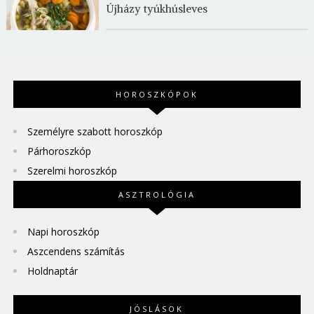
Újházy tyúkhúsleves
HOROSZKÓPOK
Személyre szabott horoszkóp
Párhoroszkóp
Szerelmi horoszkóp
ASZTROLÓGIA
Napi horoszkóp
Aszcendens számítás
Holdnaptár
JÓSLÁSOK