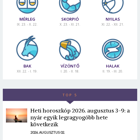
MÉRLEG
SKORPIÓ
NYILAS
IX. 23. - X. 22.
X. 23. - XI. 21.
XI. 22. - XII. 21.
BAK
VÍZÖNTŐ
HALAK
XII. 22. - I. 19.
I. 20. - II. 18.
II. 19. - III. 20.
TOP 5
Heti horoszkóp 2026. augusztus 3-9: a
nyár egyik legragyogóbb hete
következik
2026. AUGUSZTUS 02.