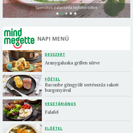
Spenótos palacsinta tejföllel töltve
NAPI MENÜ
DESSZERT
Aranygaluska grillen sütve
FŐÉTEL
Baconbe göngyölt sertésszűz rakott 
burgonyával
VEGETÁRIÁNUS
Falafel
ELŐÉTEL