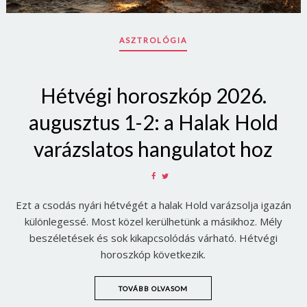
ASZTROLÓGIA
Hétvégi horoszkóp 2026.
augusztus 1-2: a Halak Hold
varázslatos hangulatot hoz
SHARE
SHARE
ON
ON
Ezt a csodás nyári hétvégét a halak Hold varázsolja igazán
FACEBOOK
TWITTER
különlegessé. Most közel kerülhetünk a másikhoz. Mély
beszéletések és sok kikapcsolódás várható. Hétvégi
horoszkóp következik.
TOVÁBB OLVASOM