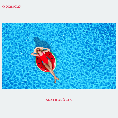
Jelszó
POSTED
2026.07.25.
ON
Mégse
Bejelentkezés
ASZTROLÓGIA