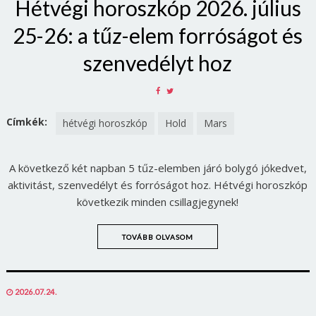
Hétvégi horoszkóp 2026. július
25-26: a tűz-elem forróságot és
szenvedélyt hoz
SHARE
SHARE
ON
ON
FACEBOOK
TWITTER
Címkék:
hétvégi horoszkóp
Hold
Mars
A következő két napban 5 tűz-elemben járó bolygó jókedvet,
aktivitást, szenvedélyt és forróságot hoz. Hétvégi horoszkóp
következik minden csillagjegynek!
TOVÁBB OLVASOM
POSTED
2026.07.24.
ON