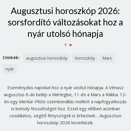
Augusztusi horoszkóp 2026:
sorsfordító változásokat hoz a
nyár utolsó hónapja
SHARE
SHARE
ON
ON
FACEBOOK
TWITTER
Címkék:
augusztusi horoszkóp
horoszkóp
Mars
nyár
Eseménydús napokat hoz a nyár utolsó hónapja. A Vénusz
augusztus 6-án belép a Mérlegbe, 11-én a Mars a Rákba. 12-
én egy Merkúr-Plútó szembenállás mellett a napfogyatkozás
is komoly feszültséget hoz. Ezzel egy időben azonban
csodálatos, segítő fényszögek is érkeznek… Augusztusi
horoszkóp 2026 következik.