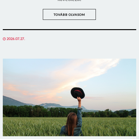
TOVÁBB OLVASOM
POSTED
2026.07.27.
ON