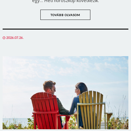
egy… Heti horoszkóp következik.
TOVÁBB OLVASOM
POSTED
2026.07.26.
ON