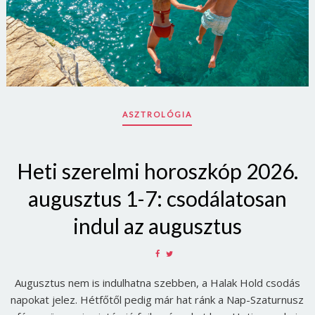
ASZTROLÓGIA
Heti szerelmi horoszkóp 2026.
augusztus 1-7: csodálatosan
indul az augusztus
SHARE
SHARE
ON
ON
Augusztus nem is indulhatna szebben, a Halak Hold csodás
FACEBOOK
TWITTER
napokat jelez. Hétfőtől pedig már hat ránk a Nap-Szaturnusz