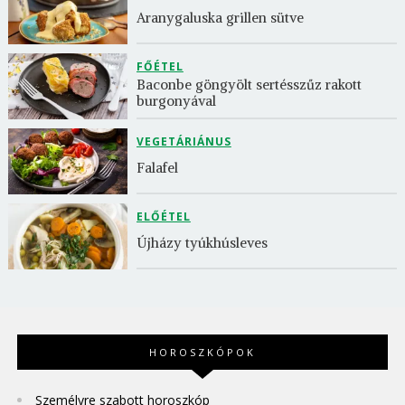
Aranygaluska grillen sütve
FŐÉTEL
Baconbe göngyölt sertésszűz rakott 
burgonyával
VEGETÁRIÁNUS
Falafel
ELŐÉTEL
Újházy tyúkhúsleves
HOROSZKÓPOK
Személyre szabott horoszkóp