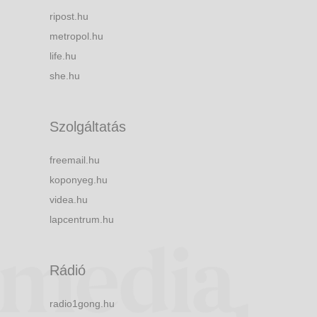
ripost.hu
metropol.hu
life.hu
she.hu
Szolgáltatás
freemail.hu
koponyeg.hu
videa.hu
lapcentrum.hu
Rádió
radio1gong.hu