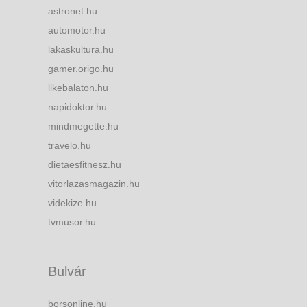
astronet.hu
automotor.hu
lakaskultura.hu
gamer.origo.hu
likebalaton.hu
napidoktor.hu
mindmegette.hu
travelo.hu
dietaesfitnesz.hu
vitorlazasmagazin.hu
videkize.hu
tvmusor.hu
Bulvár
borsonline.hu