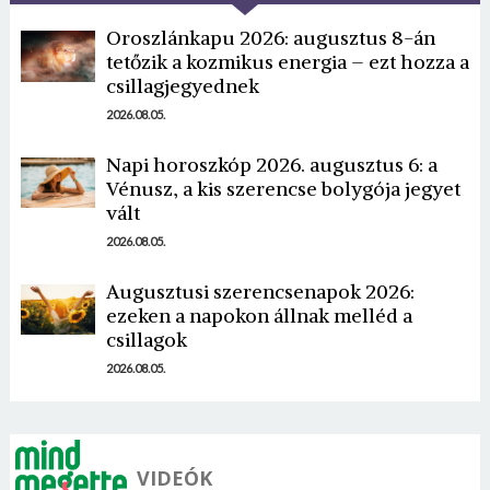
Oroszlánkapu 2026: augusztus 8-án
tetőzik a kozmikus energia – ezt hozza a
csillagjegyednek
2026.08.05.
Napi horoszkóp 2026. augusztus 6: a
Borsonline bejelentkezés
Vénusz, a kis szerencse bolygója jegyet
vált
E-mail cím vagy felhasználónév
2026.08.05.
Augusztusi szerencsenapok 2026:
ezeken a napokon állnak melléd a
Jelszó
csillagok
2026.08.05.
Mégse
Bejelentkezés
VIDEÓK