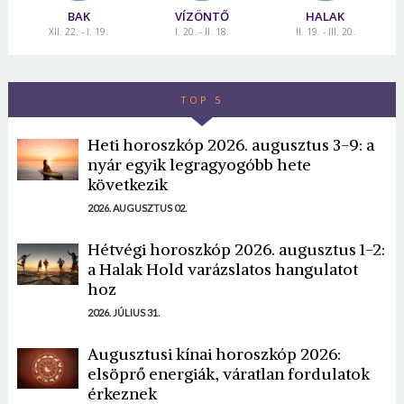
BAK
VÍZÖNTŐ
HALAK
XII. 22. - I. 19.
I. 20. - II. 18.
II. 19. - III. 20.
TOP 5
Heti horoszkóp 2026. augusztus 3-9: a
nyár egyik legragyogóbb hete
következik
2026. AUGUSZTUS 02.
Hétvégi horoszkóp 2026. augusztus 1-2:
a Halak Hold varázslatos hangulatot
hoz
2026. JÚLIUS 31.
Augusztusi kínai horoszkóp 2026:
elsöprő energiák, váratlan fordulatok
érkeznek