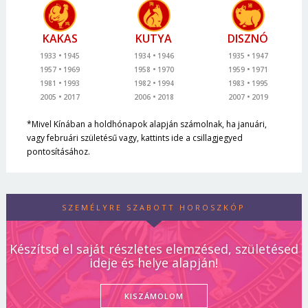
KAKAS
KUTYA
DISZNÓ
1933
1945
1934
1946
1935
1947
1957
1969
1958
1970
1959
1971
1981
1993
1982
1994
1983
1995
2005
2017
2006
2018
2007
2019
*Mivel Kínában a holdhónapok alapján számolnak, ha januári,
vagy februári születésű vagy, kattints ide a csillagjegyed
pontosításához.
SZEMÉLYRE SZABOTT HOROSZKÓP
Készítsd el saját részletes elemzésed, születésed
ideje és helye alapján!
KISZÁMOLOM