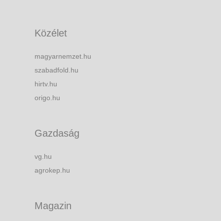
Közélet
magyarnemzet.hu
szabadfold.hu
hirtv.hu
origo.hu
Gazdaság
vg.hu
agrokep.hu
Magazin