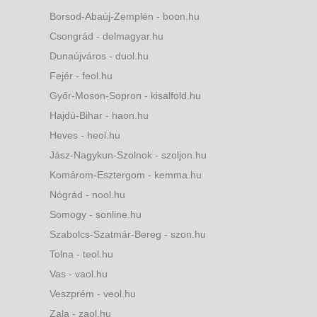
Borsod-Abaúj-Zemplén - boon.hu
Csongrád - delmagyar.hu
Dunaújváros - duol.hu
Fejér - feol.hu
Győr-Moson-Sopron - kisalfold.hu
Hajdú-Bihar - haon.hu
Heves - heol.hu
Jász-Nagykun-Szolnok - szoljon.hu
Komárom-Esztergom - kemma.hu
Nógrád - nool.hu
Somogy - sonline.hu
Szabolcs-Szatmár-Bereg - szon.hu
Tolna - teol.hu
Vas - vaol.hu
Veszprém - veol.hu
Zala - zaol.hu