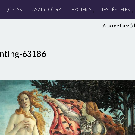
JÓSLÁS
ASZTROLÓGIA
EZOTÉRIA
TEST ÉS LÉLEK
A következő 
inting-63186