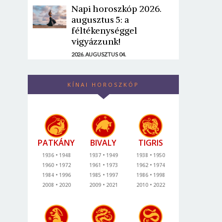
Napi horoszkóp 2026.
augusztus 5: a
féltékenységgel
vigyázzunk!
2026. AUGUSZTUS 04.
KÍNAI HOROSZKÓP
PATKÁNY
BIVALY
TIGRIS
1936
1948
1937
1949
1938
1950
1960
1972
1961
1973
1962
1974
1984
1996
1985
1997
1986
1998
2008
2020
2009
2021
2010
2022