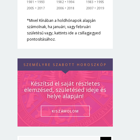
1981
1993
1982
1994
1983
1995
2005
2017
2006
2018
2007
2019
*Mivel Kínában a holdhónapok alapján
számolnak, ha januári, vagy februári
születésű vagy, kattints ide a csillagjegyed
pontosításához.
SZEMÉLYRE SZABOTT HOROSZKÓP
Készítsd el saját részletes
elemzésed, születésed ideje és
helye alapján!
KISZÁMOLOM