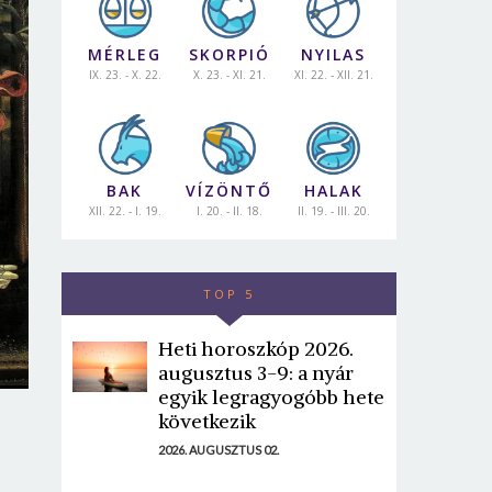
MÉRLEG
SKORPIÓ
NYILAS
IX. 23. - X. 22.
X. 23. - XI. 21.
XI. 22. - XII. 21.
BAK
VÍZÖNTŐ
HALAK
XII. 22. - I. 19.
I. 20. - II. 18.
II. 19. - III. 20.
TOP 5
Heti horoszkóp 2026.
augusztus 3-9: a nyár
egyik legragyogóbb hete
következik
2026. AUGUSZTUS 02.