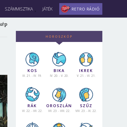
SZÁMMISZTIKA
JÁTÉK
RETRO RÁDIÓ
kép
HOROSZKÓP
KOS
BIKA
IKREK
III. 21. - IV. 19.
IV. 20. - V. 20.
V. 21. - VI. 21.
RÁK
OROSZLÁN
SZŰZ
VI. 22. - VII. 22.
VII. 23. - VIII. 22.
VIII. 23. - IX. 22.